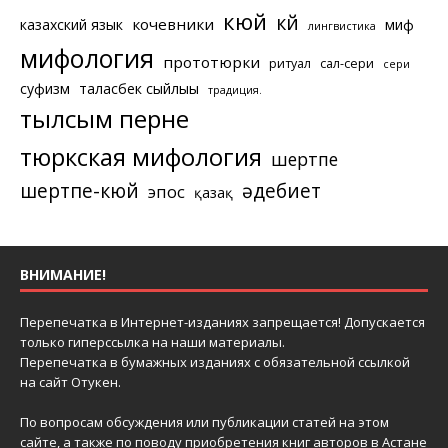
кюй
күй
кочевники
казахский язык
миф
лингвистика
мифология
прототюрки
ритуал
сал-сери
сери
суфизм
таласбек сыйлығы
традиция.
тылсым перне
тюркская мифология
шертпе
шертпе-кюй
әдебиет
эпос
қазақ
ВНИМАНИЕ!
Перепечатка в Интернет-изданиях запрещается! Допускается
только гиперссылка на наши материалы.
Перепечатка в бумажных изданиях с обязательной ссылкой
на сайт Отукен.
По вопросам обсуждения или публикации статей на этом
сайте, а также по поводу приобретения книг авторов в Астане