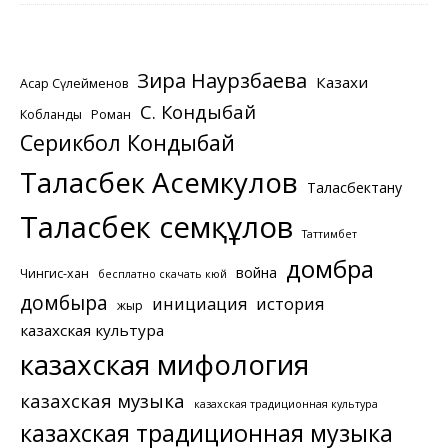
Зира Наурзбаева
Казахи
Асқар Сүлейменов
С. Кондыбай
Кобланды
Роман
Серикбол Кондыбай
Таласбек Асемкулов
Таласбектану
Таласбек Әсемқұлов
Таттимбет
домбра
война
Чингис-хан
бесплатно скачать кюй
домбыра
инициация
история
жыр
казахская культура
казахская мифология
казахская музыка
казахская традиционная культура
казахская традиционная музыка