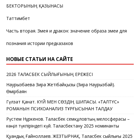
БЕКТОРЫНЫҢ ҚАЗЫНАСЫ
Таттимбет
Часть вторая. Змея и дракон: значение образа змеи для
познания истории предказахов
НОВЫЕ СТАТЬИ НА САЙТЕ
2026 ТАЛАСБЕК СЫЙЛЫҒЫНЫҢ ЕРЕЖЕСІ
Наурызбаева Зира Жетібайқызы (Зира Наурызбай).
Өмірбаян
Гүлзат Қанат. КҮЙ МЕН СӨЗДІҢ ШИПАСЫ. «ТАЛТҮС»
РОМАНЫН ПСИХОАНАЛИЗ ТҰРҒЫСЫНАН ТАЛДАУ
Рүстем Нұркенов. Таласбек Әсемқұловтың мелосферасы –
көңіл түкпіріндегі күй. Таласбектану 2025 номинанты
Қуандық Ғайноллаев. ЖЕЗТЫРНАҚ. Таласбек сыйлығы 2025