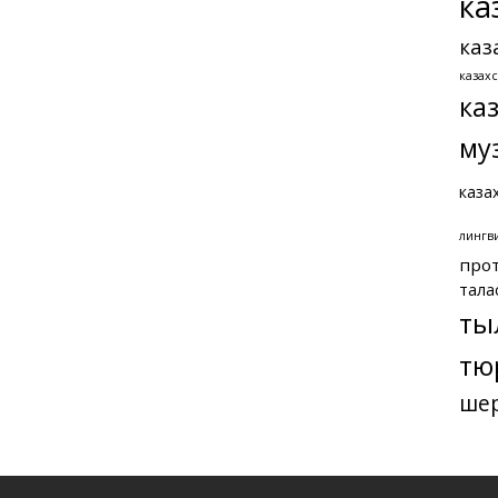
ка
каз
казах
ка
му
каза
лингв
про
тала
ты
тю
ше