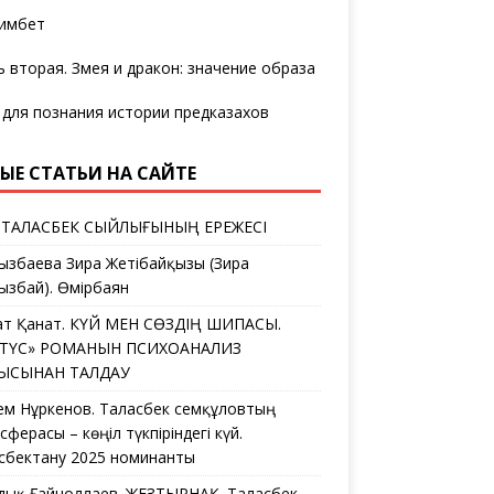
имбет
ь вторая. Змея и дракон: значение образа
 для познания истории предказахов
ЫЕ СТАТЬИ НА САЙТЕ
 ТАЛАСБЕК СЫЙЛЫҒЫНЫҢ ЕРЕЖЕСІ
ызбаева Зира Жетібайқызы (Зира
ызбай). Өмірбаян
ат Қанат. КҮЙ МЕН СӨЗДІҢ ШИПАСЫ.
ЛТҮС» РОМАНЫН ПСИХОАНАЛИЗ
ҒЫСЫНАН ТАЛДАУ
ем Нұркенов. Таласбек Әсемқұловтың
ферасы – көңіл түкпіріндегі күй.
сбектану 2025 номинанты
дық Ғайноллаев. ЖЕЗТЫРНАҚ. Таласбек