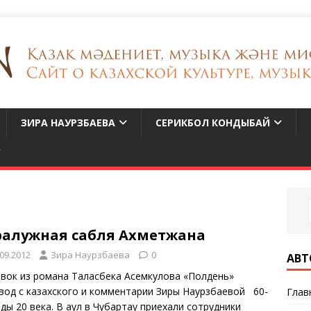
ЗИРА НАУРЗБАЕВА
СЕРИКБОЛ КОНДЫБАЙ
ралужная сабля Ахметжана
.09.2012
Зира Наурзбаева
0
АВТ
вок из романа Таласбека Асемкулова «Полдень»
вод с казахского и комментарии Зиры Наурзбаевой 60-
Глав
оды 20 века. В аул в Чубартау приехали сотрудники