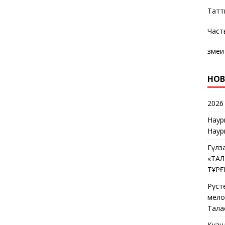
Татт
Част
змеи
НОВ
2026
Наур
Наур
Гүлз
«ТА
ТҰР
Рүст
мелос
Тала
Қуан