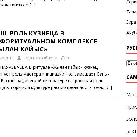
Сери
палатинского
[…]
Тала
Зира
 III. РОЛЬ КУЗНЕЦА В
Друг
ФОРИТУАЛЬНОМ КОМПЛЕКСЕ
РУБ
ЫЛАН КАЙЫС»
.06.2010
Зира Наурзбаева
0
 НАУРЗБАЕВА В ритуале «Жылан кайыс» кузнец
лняет роль мастера инициации, т.е. замещает Бапы-
САМ
. В этнографической литературе сакральная роль
еца в тюркской культуре рассмотрена достаточно
[…]
Маңғ
Прик
ЗОЛО
БЕК