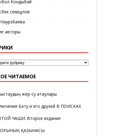
кбол Кондыбай
сбек Әсемқұлов
 Наурзбаева
ие авторы
РИКИ
ОЕ ЧИТАЕМОЕ
ыстаудың жер-су атаулары
лючения Бату и его друзей В ПОИСКАХ
ТОЙ ЧАШИ. Второе издание
ТОРЫНЫҢ ҚАЗЫНАСЫ