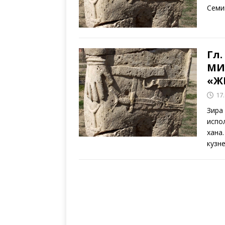
Семи
Гл.
МИ
«Ж
17
Зира
испо
хана
кузн