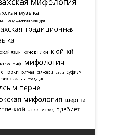
захская мифология
ахская музыка
ская традиционная культура
захская традиционная
зыка
кюй
күй
кочевники
хский язык
мифология
миф
истика
тотюрки
суфизм
ритуал
сал-сери
сери
сбек сыйлығы
традиция.
лсым перне
ркская мифология
шертпе
ртпе-кюй
әдебиет
эпос
қазақ