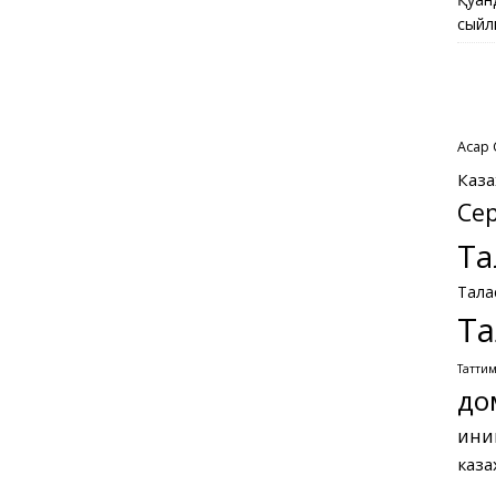
сыйл
Асқар
Каза
Се
Та
Тала
Та
Татти
до
ини
каза