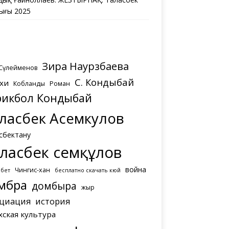
ығы 2025
Зира Наурзбаева
 Сүлейменов
С. Кондыбай
хи
Кобланды
Роман
рикбол Кондыбай
ласбек Асемкулов
сбектану
ласбек Әсемқұлов
война
Чингис-хан
мбет
бесплатно скачать кюй
мбра
домбыра
жыр
циация
история
хская культура