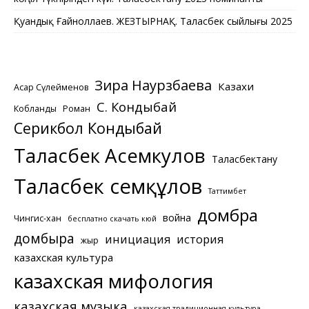
Қуандық Ғайноллаев. ЖЕЗТЫРНАҚ. Таласбек сыйлығы 2025
Зира Наурзбаева
Казахи
Асқар Сүлейменов
С. Кондыбай
Кобланды
Роман
Серикбол Кондыбай
Таласбек Асемкулов
Таласбектану
Таласбек Әсемқұлов
Таттимбет
домбра
война
Чингис-хан
бесплатно скачать кюй
домбыра
инициация
история
жыр
казахская культура
казахская мифология
казахская музыка
казахская традиционная культура