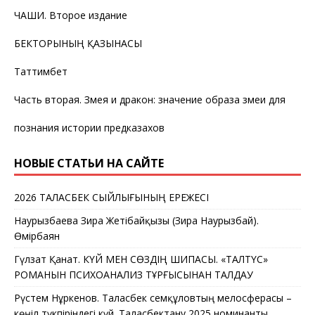
ЧАШИ. Второе издание
БЕКТОРЫНЫҢ ҚАЗЫНАСЫ
Таттимбет
Часть вторая. Змея и дракон: значение образа змеи для
познания истории предказахов
НОВЫЕ СТАТЬИ НА САЙТЕ
2026 ТАЛАСБЕК СЫЙЛЫҒЫНЫҢ ЕРЕЖЕСІ
Наурызбаева Зира Жетібайқызы (Зира Наурызбай).
Өмірбаян
Гүлзат Қанат. КҮЙ МЕН СӨЗДІҢ ШИПАСЫ. «ТАЛТҮС»
РОМАНЫН ПСИХОАНАЛИЗ ТҰРҒЫСЫНАН ТАЛДАУ
Рүстем Нұркенов. Таласбек Әсемқұловтың мелосферасы –
көңіл түкпіріндегі күй. Таласбектану 2025 номинанты