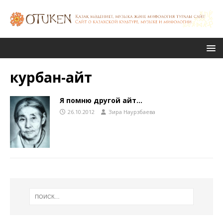
курбан-айт
Я помню другой айт…
26.10.2012
Зира Наурзбаева