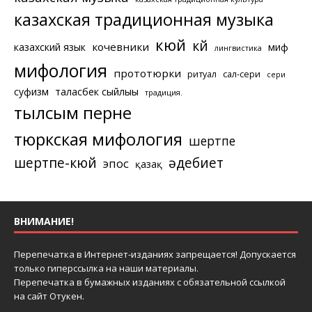
казахская традиционная музыка
кюй
күй
кочевники
казахский язык
миф
лингвистика
мифология
прототюрки
ритуал
сал-сери
сери
суфизм
таласбек сыйлығы
традиция.
тылсым перне
тюркская мифология
шертпе
шертпе-кюй
әдебиет
эпос
қазақ
ВНИМАНИЕ!
Перепечатка в Интернет-изданиях запрещается! Допускается
только гиперссылка на наши материалы.
Перепечатка в бумажных изданиях с обязательной ссылкой
на сайт Отукен.