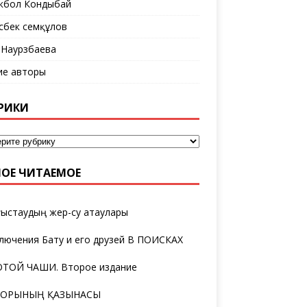
кбол Кондыбай
сбек Әсемқұлов
 Наурзбаева
ие авторы
РИКИ
ОЕ ЧИТАЕМОЕ
ыстаудың жер-су атаулары
лючения Бату и его друзей В ПОИСКАХ
ТОЙ ЧАШИ. Второе издание
ТОРЫНЫҢ ҚАЗЫНАСЫ