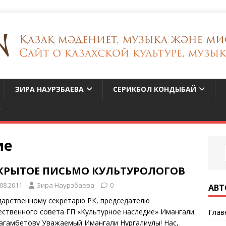
ЗИРА НАУРЗБАЕВА
СЕРИКБОЛ КОНДЫБАЙ
ие
КРЫТОЕ ПИСЬМО КУЛЬТУРОЛОГОВ
.08.2011
Зира Наурзбаева
0
АВТ
дарственному секретарю РК, председателю
ственного совета ГП «Культурное наследие» Имангали
Глав
агамбетову Уважаемый Имангали Нургалиулы! Нас,