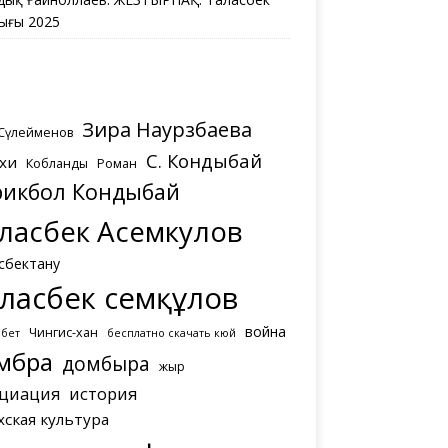
ығы 2025
Зира Наурзбаева
 Сүлейменов
С. Кондыбай
хи
Кобланды
Роман
рикбол Кондыбай
ласбек Асемкулов
сбектану
ласбек Әсемқұлов
война
Чингис-хан
мбет
бесплатно скачать кюй
мбра
домбыра
жыр
циация
история
хская культура