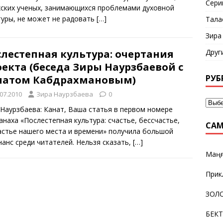
Сери
хских ученых, занимающихся проблемами духовной
туры, не может не радовать
[…]
Тала
Зира
Друг
слестепная культура: очертания
екта (беседа Зиры Наурзбаевой с
РУБ
натом Кабдрахмановым)
.07.2010
Зира Наурзбаева
0
 Наурзбаева: Канат, Ваша статья в первом номере
анаха «Послестепная культура: счастье, бессчастье,
САМ
астье нашего места и времени» получила большой
нанс среди читателей. Нельзя сказать,
[…]
Маңғ
Прик
ЗОЛО
БЕК