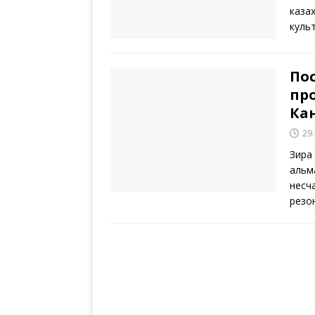
каза
куль
По
про
Ка
29
Зира
альм
несч
резо