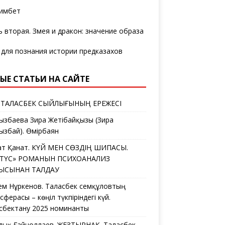
имбет
ь вторая. Змея и дракон: значение образа
 для познания истории предказахов
ЫЕ СТАТЬИ НА САЙТЕ
 ТАЛАСБЕК СЫЙЛЫҒЫНЫҢ ЕРЕЖЕСІ
ызбаева Зира Жетібайқызы (Зира
ызбай). Өмірбаян
ат Қанат. КҮЙ МЕН СӨЗДІҢ ШИПАСЫ.
ЛТҮС» РОМАНЫН ПСИХОАНАЛИЗ
ҒЫСЫНАН ТАЛДАУ
ем Нұркенов. Таласбек Әсемқұловтың
ферасы – көңіл түкпіріндегі күй.
сбектану 2025 номинанты
дық Ғайноллаев. ЖЕЗТЫРНАҚ. Таласбек