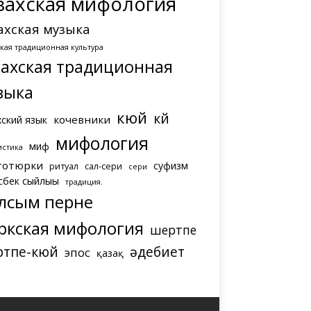
захская мифология
ахская музыка
ская традиционная культура
захская традиционная
зыка
кюй
күй
кочевники
хский язык
мифология
миф
истика
тотюрки
суфизм
ритуал
сал-сери
сери
сбек сыйлығы
традиция.
лсым перне
ркская мифология
шертпе
ртпе-кюй
әдебиет
эпос
қазақ