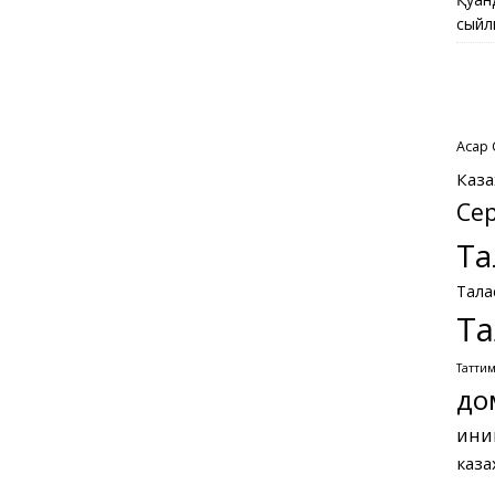
сыйл
Асқар
Каза
Се
Та
Тала
Та
Татти
до
ини
каза