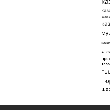
ка
каз
казах
ка
му
каза
лингв
про
тала
ты
тю
ше