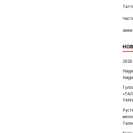
Татт
Част
змеи
НОВ
2026
Наур
Наур
Гүлз
«ТА
ТҰР
Рүст
мелос
Тала
Қуан