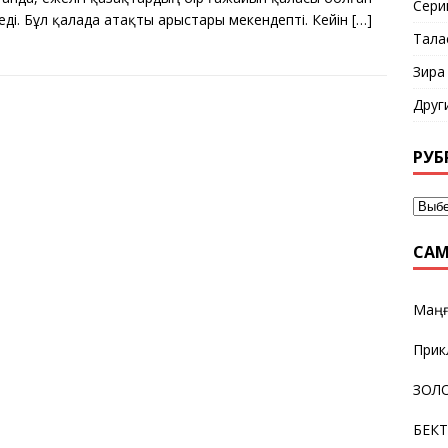
Сери
еді. Бұл қалада атақты арыстары мекендепті. Кейін
[…]
Тала
Зира
Друг
РУБ
САМ
Маңғ
Прик
ЗОЛО
БЕК