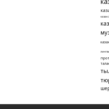
ка
каз
казах
ка
му
каза
лингв
про
тала
ты
тю
ше