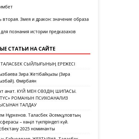
имбет
ь вторая. Змея и дракон: значение образа
 для познания истории предказахов
ЫЕ СТАТЬИ НА САЙТЕ
 ТАЛАСБЕК СЫЙЛЫҒЫНЫҢ ЕРЕЖЕСІ
ызбаева Зира Жетібайқызы (Зира
ызбай). Өмірбаян
ат Қанат. КҮЙ МЕН СӨЗДІҢ ШИПАСЫ.
ЛТҮС» РОМАНЫН ПСИХОАНАЛИЗ
ҒЫСЫНАН ТАЛДАУ
ем Нұркенов. Таласбек Әсемқұловтың
ферасы – көңіл түкпіріндегі күй.
сбектану 2025 номинанты
дық Ғайноллаев. ЖЕЗТЫРНАҚ. Таласбек