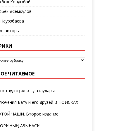
кбол Кондыбай
сбек Әсемқұлов
 Наурзбаева
ие авторы
РИКИ
ОЕ ЧИТАЕМОЕ
ыстаудың жер-су атаулары
лючения Бату и его друзей В ПОИСКАХ
ТОЙ ЧАШИ. Второе издание
ТОРЫНЫҢ ҚАЗЫНАСЫ