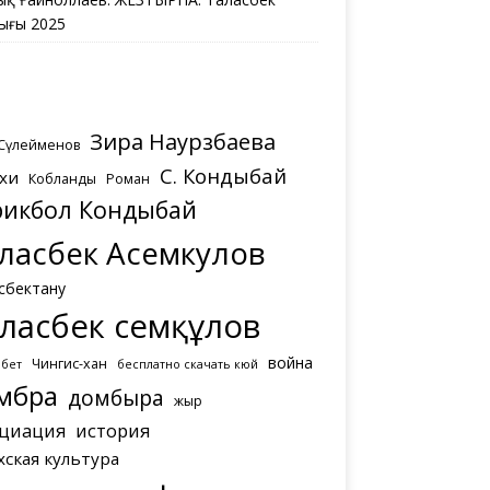
ығы 2025
Зира Наурзбаева
 Сүлейменов
С. Кондыбай
хи
Кобланды
Роман
рикбол Кондыбай
ласбек Асемкулов
сбектану
ласбек Әсемқұлов
война
Чингис-хан
мбет
бесплатно скачать кюй
мбра
домбыра
жыр
циация
история
хская культура