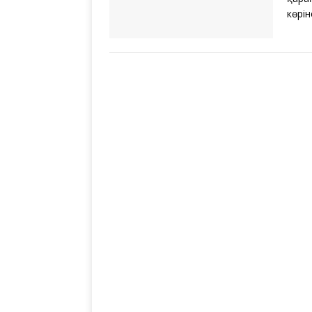
көрін