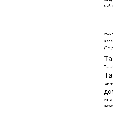
сыйл
Асқар
Каза
Се
Та
Тала
Та
Татти
до
ини
каза