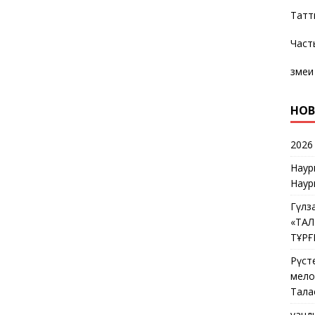
Татт
Част
змеи
НОВ
2026
Наур
Наур
Гүлз
«ТА
ТҰР
Рүст
мелос
Тала
Қуан