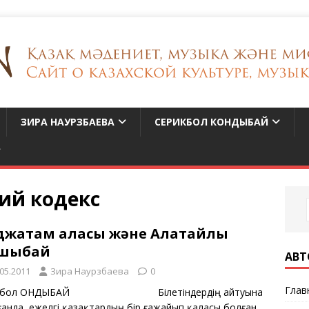
ЗИРА НАУРЗБАЕВА
СЕРИКБОЛ КОНДЫБАЙ
ий кодекс
джатам қаласы және Алатайлы
шыбай
АВТ
.05.2011
Зира Наурзбаева
0
Глав
ікбол ҚОНДЫБАЙ Білетіндердің айтуына
ғанда, ежелгі қазақтардың бір ғажайып қаласы болған