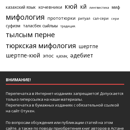
кюй
күй
кочевники
казахский язык
миф
лингвистика
мифология
прототюрки
ритуал
сал-сери
сери
суфизм
таласбек сыйлығы
традиция.
тылсым перне
тюркская мифология
шертпе
шертпе-кюй
әдебиет
эпос
қазақ
ВНИМАНИЕ!
Перепечатка в Интернет-изданиях запрещается! Допускается
только гиперссылка на наши материалы.
Перепечатка в бумажных изданиях с обязательной ссылкой
на сайт Отукен.
По вопросам обсуждения или публикации статей на этом
сайте, а также по поводу приобретения книг авторов в Астане