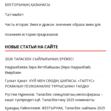
БЕКТОРЫНЫҢ ҚАЗЫНАСЫ
Таттимбет
Часть вторая. Змея и дракон: значение образа змеи для
познания истории предказахов
НОВЫЕ СТАТЬИ НА САЙТЕ
2026 ТАЛАСБЕК СЫЙЛЫҒЫНЫҢ ЕРЕЖЕСІ
Наурызбаева Зира Жетібайқызы (Зира Наурызбай).
Өмірбаян
Гүлзат Қанат. КҮЙ МЕН СӨЗДІҢ ШИПАСЫ. «ТАЛТҮС»
РОМАНЫН ПСИХОАНАЛИЗ ТҰРҒЫСЫНАН ТАЛДАУ
Рүстем Нұркенов. Таласбек Әсемқұловтың мелосферасы –
көңіл түкпіріндегі күй. Таласбектану 2025 номинанты
Қуандық Ғайноллаев. ЖЕЗТЫРНАҚ. Таласбек сыйлығы 2025