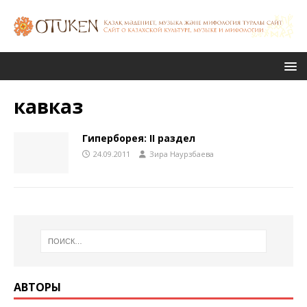
кавказ
Гиперборея: ҮІІ раздел
24.09.2011
Зира Наурзбаева
АВТОРЫ