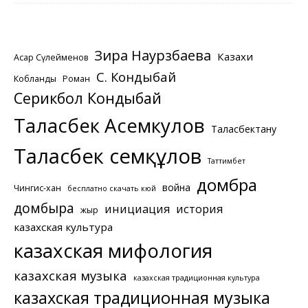
Зира Наурзбаева
Казахи
Асқар Сүлейменов
С. Кондыбай
Кобланды
Роман
Серикбол Кондыбай
Таласбек Асемкулов
Таласбектану
Таласбек Әсемқұлов
Таттимбет
домбра
война
Чингис-хан
бесплатно скачать кюй
домбыра
инициация
история
жыр
казахская культура
казахская мифология
казахская музыка
казахская традиционная культура
казахская традиционная музыка