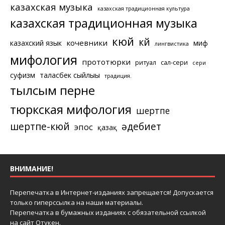
казахская музыка
казахская традиционная культура
казахская традиционная музыка
кюй
күй
кочевники
казахский язык
миф
лингвистика
мифология
прототюрки
ритуал
сал-сери
сери
суфизм
таласбек сыйлығы
традиция.
тылсым перне
тюркская мифология
шертпе
шертпе-кюй
әдебиет
эпос
қазақ
ВНИМАНИЕ!
Перепечатка в Интернет-изданиях запрещается! Допускается
только гиперссылка на наши материалы.
Перепечатка в бумажных изданиях с обязательной ссылкой
на сайт Отукен.