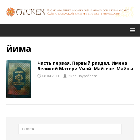
йима
Часть первая. Первый раздел. Имена
Великой Матери Умай. Май-ене. Майкы
08.04.2011
Зира Наурзбаева