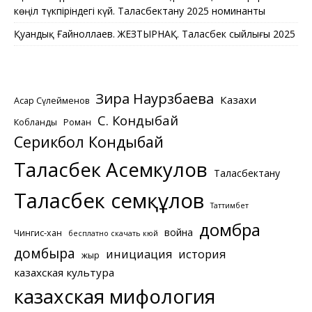
көңіл түкпіріндегі күй. Таласбектану 2025 номинанты
Қуандық Ғайноллаев. ЖЕЗТЫРНАҚ. Таласбек сыйлығы 2025
Зира Наурзбаева
Казахи
Асқар Сүлейменов
С. Кондыбай
Кобланды
Роман
Серикбол Кондыбай
Таласбек Асемкулов
Таласбектану
Таласбек Әсемқұлов
Таттимбет
домбра
война
Чингис-хан
бесплатно скачать кюй
домбыра
инициация
история
жыр
казахская культура
казахская мифология