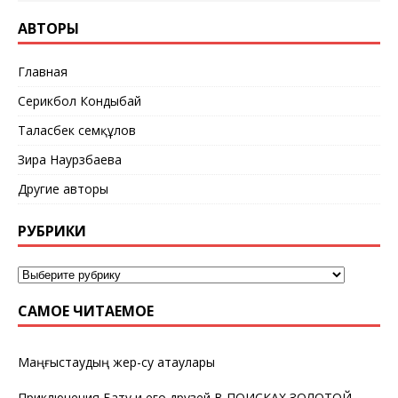
АВТОРЫ
Главная
Серикбол Кондыбай
Таласбек Әсемқұлов
Зира Наурзбаева
Другие авторы
РУБРИКИ
САМОЕ ЧИТАЕМОЕ
Маңғыстаудың жер-су атаулары
Приключения Бату и его друзей В ПОИСКАХ ЗОЛОТОЙ