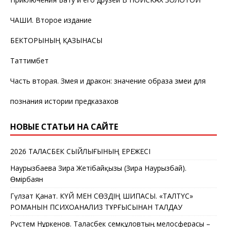
ЧАШИ. Второе издание
БЕКТОРЫНЫҢ ҚАЗЫНАСЫ
Таттимбет
Часть вторая. Змея и дракон: значение образа змеи для
познания истории предказахов
НОВЫЕ СТАТЬИ НА САЙТЕ
2026 ТАЛАСБЕК СЫЙЛЫҒЫНЫҢ ЕРЕЖЕСІ
Наурызбаева Зира Жетібайқызы (Зира Наурызбай).
Өмірбаян
Гүлзат Қанат. КҮЙ МЕН СӨЗДІҢ ШИПАСЫ. «ТАЛТҮС»
РОМАНЫН ПСИХОАНАЛИЗ ТҰРҒЫСЫНАН ТАЛДАУ
Рүстем Нұркенов. Таласбек Әсемқұловтың мелосферасы –