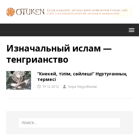
Изначальный ислам —
тенгрианство
“Кәнекей, тiлiм, сөйлешi” Нұртуғанның
термесі
19.12.2012
Зира Наурзбаева