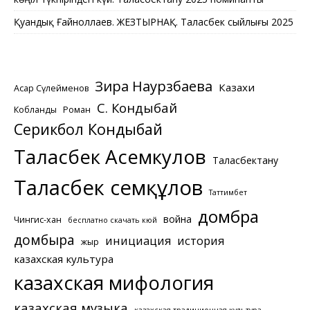
Қуандық Ғайноллаев. ЖЕЗТЫРНАҚ. Таласбек сыйлығы 2025
Зира Наурзбаева
Казахи
Асқар Сүлейменов
С. Кондыбай
Кобланды
Роман
Серикбол Кондыбай
Таласбек Асемкулов
Таласбектану
Таласбек Әсемқұлов
Таттимбет
домбра
война
Чингис-хан
бесплатно скачать кюй
домбыра
инициация
история
жыр
казахская культура
казахская мифология
казахская музыка
казахская традиционная культура