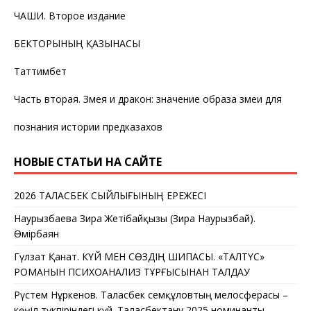
ЧАШИ. Второе издание
БЕКТОРЫНЫҢ ҚАЗЫНАСЫ
Таттимбет
Часть вторая. Змея и дракон: значение образа змеи для
познания истории предказахов
НОВЫЕ СТАТЬИ НА САЙТЕ
2026 ТАЛАСБЕК СЫЙЛЫҒЫНЫҢ ЕРЕЖЕСІ
Наурызбаева Зира Жетібайқызы (Зира Наурызбай).
Өмірбаян
Гүлзат Қанат. КҮЙ МЕН СӨЗДІҢ ШИПАСЫ. «ТАЛТҮС»
РОМАНЫН ПСИХОАНАЛИЗ ТҰРҒЫСЫНАН ТАЛДАУ
Рүстем Нұркенов. Таласбек Әсемқұловтың мелосферасы –
көңіл түкпіріндегі күй. Таласбектану 2025 номинанты