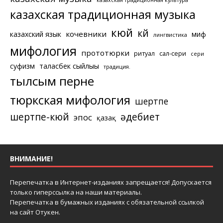
казахская традиционная музыка
кюй
күй
кочевники
казахский язык
миф
лингвистика
мифология
прототюрки
ритуал
сал-сери
сери
суфизм
таласбек сыйлығы
традиция.
тылсым перне
тюркская мифология
шертпе
шертпе-кюй
әдебиет
эпос
қазақ
ВНИМАНИЕ!
Перепечатка в Интернет-изданиях запрещается! Допускается
только гиперссылка на наши материалы.
Перепечатка в бумажных изданиях с обязательной ссылкой
на сайт Отукен.