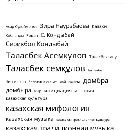
Зира Наурзбаева
Казахи
Асқар Сүлейменов
С. Кондыбай
Кобланды
Роман
Серикбол Кондыбай
Таласбек Асемкулов
Таласбектану
Таласбек Әсемқұлов
Таттимбет
домбра
война
Чингис-хан
бесплатно скачать кюй
домбыра
инициация
история
жыр
казахская культура
казахская мифология
казахская музыка
казахская традиционная культура
казахская традиционная музыка