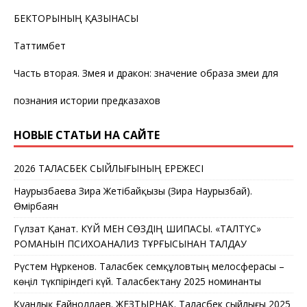
БЕКТОРЫНЫҢ ҚАЗЫНАСЫ
Таттимбет
Часть вторая. Змея и дракон: значение образа змеи для
познания истории предказахов
НОВЫЕ СТАТЬИ НА САЙТЕ
2026 ТАЛАСБЕК СЫЙЛЫҒЫНЫҢ ЕРЕЖЕСІ
Наурызбаева Зира Жетібайқызы (Зира Наурызбай).
Өмірбаян
Гүлзат Қанат. КҮЙ МЕН СӨЗДІҢ ШИПАСЫ. «ТАЛТҮС»
РОМАНЫН ПСИХОАНАЛИЗ ТҰРҒЫСЫНАН ТАЛДАУ
Рүстем Нұркенов. Таласбек Әсемқұловтың мелосферасы –
көңіл түкпіріндегі күй. Таласбектану 2025 номинанты
Қуандық Ғайноллаев. ЖЕЗТЫРНАҚ. Таласбек сыйлығы 2025