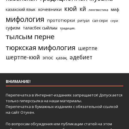
кюй
күй
кочевники
казахский язык
миф
лингвистика
мифология
прототюрки
ритуал
сал-сери
сери
суфизм
таласбек сыйлығы
традиция.
тылсым перне
тюркская мифология
шертпе
шертпе-кюй
әдебиет
эпос
қазақ
ВНИМАНИЕ!
Перепечатка в Интернет-изданиях запрещается! Допускается
только гиперссылка на наши материалы.
Перепечатка в бумажных изданиях с обязательной ссылкой
на сайт Отукен.
По вопросам обсуждения или публикации статей на этом