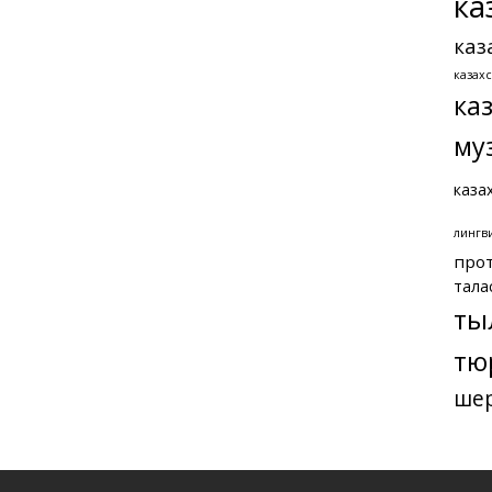
ка
каз
казах
ка
му
каза
лингв
про
тала
ты
тю
ше