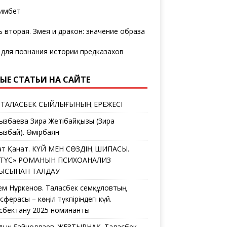
имбет
ь вторая. Змея и дракон: значение образа
 для познания истории предказахов
ЫЕ СТАТЬИ НА САЙТЕ
 ТАЛАСБЕК СЫЙЛЫҒЫНЫҢ ЕРЕЖЕСІ
ызбаева Зира Жетібайқызы (Зира
ызбай). Өмірбаян
ат Қанат. КҮЙ МЕН СӨЗДІҢ ШИПАСЫ.
ЛТҮС» РОМАНЫН ПСИХОАНАЛИЗ
ҒЫСЫНАН ТАЛДАУ
ем Нұркенов. Таласбек Әсемқұловтың
ферасы – көңіл түкпіріндегі күй.
сбектану 2025 номинанты
дық Ғайноллаев. ЖЕЗТЫРНАҚ. Таласбек