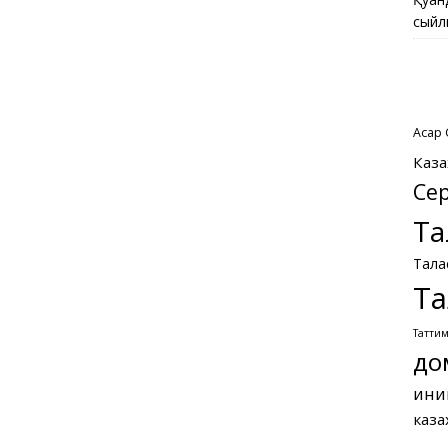
сыйл
Асқар
Каза
Се
Та
Тала
Та
Татти
до
ини
каза