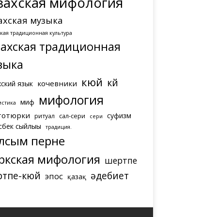
захская мифология
ахская музыка
ская традиционная культура
захская традиционная
зыка
кюй
күй
кочевники
хский язык
мифология
миф
истика
тотюрки
суфизм
ритуал
сал-сери
сери
сбек сыйлығы
традиция.
лсым перне
ркская мифология
шертпе
ртпе-кюй
әдебиет
эпос
қазақ