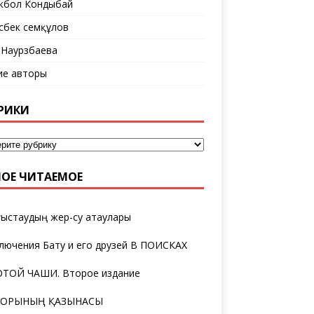
кбол Кондыбай
сбек Әсемқұлов
 Наурзбаева
ие авторы
РИКИ
ОЕ ЧИТАЕМОЕ
ыстаудың жер-су атаулары
лючения Бату и его друзей В ПОИСКАХ
ТОЙ ЧАШИ. Второе издание
ТОРЫНЫҢ ҚАЗЫНАСЫ