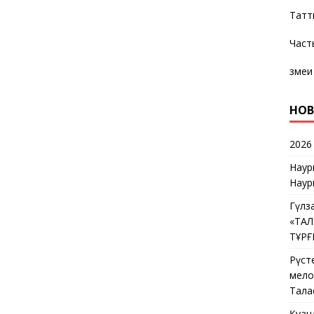
Татт
Част
змеи
НОВ
2026
Наур
Наур
Гүлз
«ТА
ТҰР
Рүст
мелос
Тала
Қуан