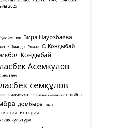
ығы 2025
Зира Наурзбаева
 Сүлейменов
С. Кондыбай
хи
Кобланды
Роман
рикбол Кондыбай
ласбек Асемкулов
сбектану
ласбек Әсемқұлов
война
Чингис-хан
мбет
бесплатно скачать кюй
мбра
домбыра
жыр
циация
история
хская культура