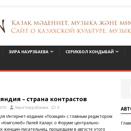
ЗИРА НАУРЗБАЕВА
СЕРИКБОЛ КОНДЫБАЙ
яндия – страна контрастов
2010
Зира Наурзбаева
0
АВТ
для Интернет-издания «Позиция» с главным редактором
 «Книголюб» Лилей Калаус о Форуме центрально-
Глав
их женщин-писательниц, прошедшем в августе этого