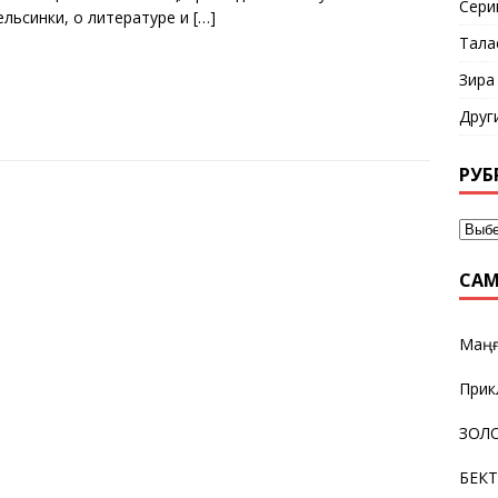
Сери
ельсинки, о литературе и
[…]
Тала
Зира
Друг
РУБ
САМ
Маңғ
Прик
ЗОЛО
БЕК