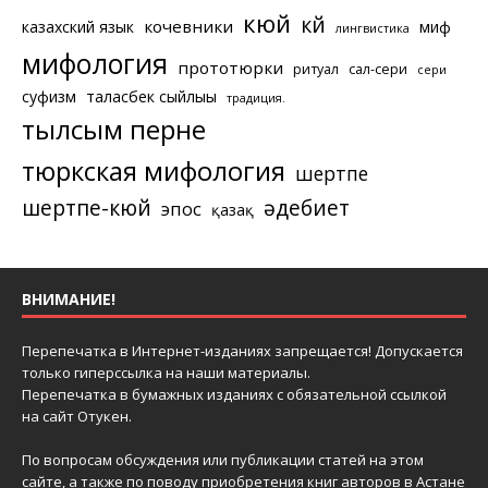
кюй
күй
кочевники
казахский язык
миф
лингвистика
мифология
прототюрки
ритуал
сал-сери
сери
суфизм
таласбек сыйлығы
традиция.
тылсым перне
тюркская мифология
шертпе
шертпе-кюй
әдебиет
эпос
қазақ
ВНИМАНИЕ!
Перепечатка в Интернет-изданиях запрещается! Допускается
только гиперссылка на наши материалы.
Перепечатка в бумажных изданиях с обязательной ссылкой
на сайт Отукен.
По вопросам обсуждения или публикации статей на этом
сайте, а также по поводу приобретения книг авторов в Астане