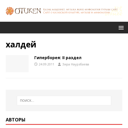
халдей
Гиперборея: ҮІІ раздел
24.09.2011
Зира Наурзбаева
АВТОРЫ