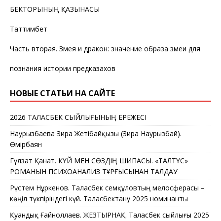
БЕКТОРЫНЫҢ ҚАЗЫНАСЫ
Таттимбет
Часть вторая. Змея и дракон: значение образа змеи для
познания истории предказахов
НОВЫЕ СТАТЬИ НА САЙТЕ
2026 ТАЛАСБЕК СЫЙЛЫҒЫНЫҢ ЕРЕЖЕСІ
Наурызбаева Зира Жетібайқызы (Зира Наурызбай).
Өмірбаян
Гүлзат Қанат. КҮЙ МЕН СӨЗДІҢ ШИПАСЫ. «ТАЛТҮС»
РОМАНЫН ПСИХОАНАЛИЗ ТҰРҒЫСЫНАН ТАЛДАУ
Рүстем Нұркенов. Таласбек Әсемқұловтың мелосферасы –
көңіл түкпіріндегі күй. Таласбектану 2025 номинанты
Қуандық Ғайноллаев. ЖЕЗТЫРНАҚ. Таласбек сыйлығы 2025