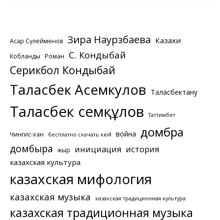
Зира Наурзбаева
Казахи
Асқар Сүлейменов
С. Кондыбай
Кобланды
Роман
Серикбол Кондыбай
Таласбек Асемкулов
Таласбектану
Таласбек Әсемқұлов
Таттимбет
домбра
война
Чингис-хан
бесплатно скачать кюй
домбыра
инициация
история
жыр
казахская культура
казахская мифология
казахская музыка
казахская традиционная культура
казахская традиционная музыка