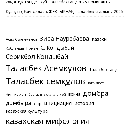
көңіл түкпіріндегі күй. Таласбектану 2025 номинанты
Қуандық Ғайноллаев. ЖЕЗТЫРНАҚ. Таласбек сыйлығы 2025
Зира Наурзбаева
Казахи
Асқар Сүлейменов
С. Кондыбай
Кобланды
Роман
Серикбол Кондыбай
Таласбек Асемкулов
Таласбектану
Таласбек Әсемқұлов
Таттимбет
домбра
война
Чингис-хан
бесплатно скачать кюй
домбыра
инициация
история
жыр
казахская культура
казахская мифология