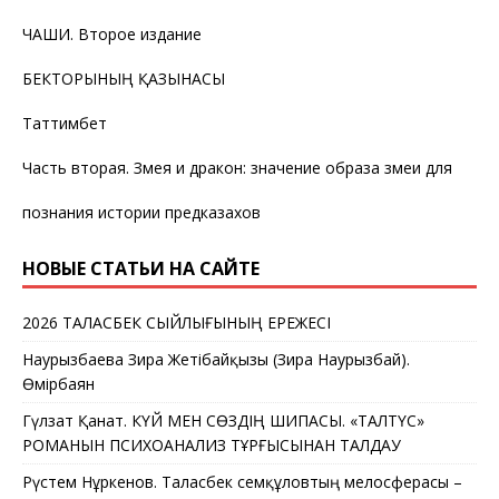
ЧАШИ. Второе издание
БЕКТОРЫНЫҢ ҚАЗЫНАСЫ
Таттимбет
Часть вторая. Змея и дракон: значение образа змеи для
познания истории предказахов
НОВЫЕ СТАТЬИ НА САЙТЕ
2026 ТАЛАСБЕК СЫЙЛЫҒЫНЫҢ ЕРЕЖЕСІ
Наурызбаева Зира Жетібайқызы (Зира Наурызбай).
Өмірбаян
Гүлзат Қанат. КҮЙ МЕН СӨЗДІҢ ШИПАСЫ. «ТАЛТҮС»
РОМАНЫН ПСИХОАНАЛИЗ ТҰРҒЫСЫНАН ТАЛДАУ
Рүстем Нұркенов. Таласбек Әсемқұловтың мелосферасы –