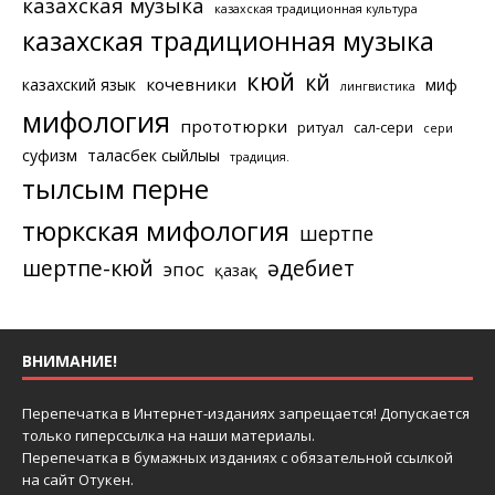
казахская музыка
казахская традиционная культура
казахская традиционная музыка
кюй
күй
кочевники
казахский язык
миф
лингвистика
мифология
прототюрки
ритуал
сал-сери
сери
суфизм
таласбек сыйлығы
традиция.
тылсым перне
тюркская мифология
шертпе
шертпе-кюй
әдебиет
эпос
қазақ
ВНИМАНИЕ!
Перепечатка в Интернет-изданиях запрещается! Допускается
только гиперссылка на наши материалы.
Перепечатка в бумажных изданиях с обязательной ссылкой
на сайт Отукен.