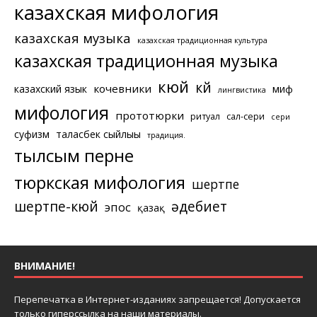
казахская мифология
казахская музыка
казахская традиционная культура
казахская традиционная музыка
кюй
күй
кочевники
казахский язык
миф
лингвистика
мифология
прототюрки
ритуал
сал-сери
сери
суфизм
таласбек сыйлығы
традиция.
тылсым перне
тюркская мифология
шертпе
шертпе-кюй
әдебиет
эпос
қазақ
ВНИМАНИЕ!
Перепечатка в Интернет-изданиях запрещается! Допускается
только гиперссылка на наши материалы.