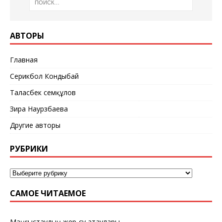
АВТОРЫ
Главная
Серикбол Кондыбай
Таласбек Әсемқұлов
Зира Наурзбаева
Другие авторы
РУБРИКИ
САМОЕ ЧИТАЕМОЕ
Маңғыстаудың жер-су атаулары