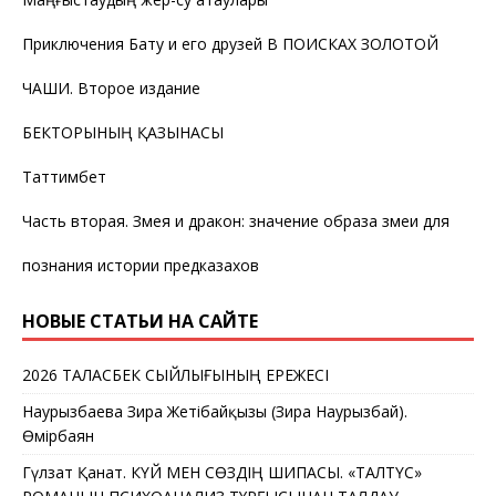
Приключения Бату и его друзей В ПОИСКАХ ЗОЛОТОЙ
ЧАШИ. Второе издание
БЕКТОРЫНЫҢ ҚАЗЫНАСЫ
Таттимбет
Часть вторая. Змея и дракон: значение образа змеи для
познания истории предказахов
НОВЫЕ СТАТЬИ НА САЙТЕ
2026 ТАЛАСБЕК СЫЙЛЫҒЫНЫҢ ЕРЕЖЕСІ
Наурызбаева Зира Жетібайқызы (Зира Наурызбай).
Өмірбаян
Гүлзат Қанат. КҮЙ МЕН СӨЗДІҢ ШИПАСЫ. «ТАЛТҮС»