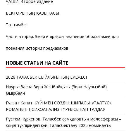
ЧАШИ. Второе издание
БЕКТОРЫНЫҢ ҚАЗЫНАСЫ
Таттимбет
Часть вторая. Змея и дракон: значение образа змеи для
познания истории предказахов
НОВЫЕ СТАТЬИ НА САЙТЕ
2026 ТАЛАСБЕК СЫЙЛЫҒЫНЫҢ ЕРЕЖЕСІ
Наурызбаева Зира Жетібайқызы (Зира Наурызбай).
Өмірбаян
Гүлзат Қанат. КҮЙ МЕН СӨЗДІҢ ШИПАСЫ. «ТАЛТҮС»
РОМАНЫН ПСИХОАНАЛИЗ ТҰРҒЫСЫНАН ТАЛДАУ
Рүстем Нұркенов. Таласбек Әсемқұловтың мелосферасы –
көңіл түкпіріндегі күй. Таласбектану 2025 номинанты