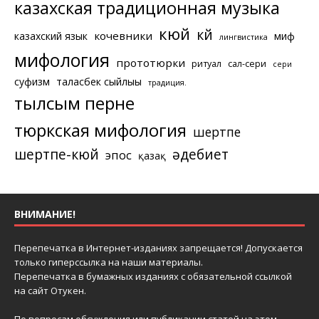
казахская традиционная музыка
кюй
күй
кочевники
казахский язык
миф
лингвистика
мифология
прототюрки
ритуал
сал-сери
сери
суфизм
таласбек сыйлығы
традиция.
тылсым перне
тюркская мифология
шертпе
шертпе-кюй
әдебиет
эпос
қазақ
ВНИМАНИЕ!
Перепечатка в Интернет-изданиях запрещается! Допускается
только гиперссылка на наши материалы.
Перепечатка в бумажных изданиях с обязательной ссылкой
на сайт Отукен.
По вопросам обсуждения или публикации статей на этом