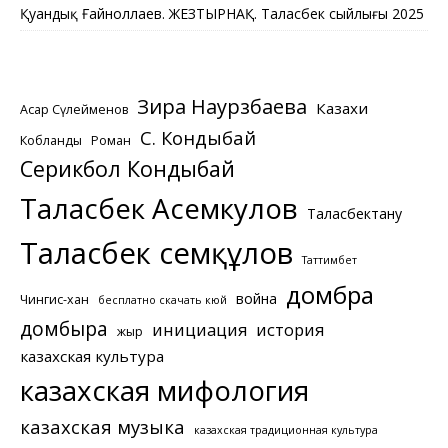
Қуандық Ғайноллаев. ЖЕЗТЫРНАҚ. Таласбек сыйлығы 2025
Зира Наурзбаева
Казахи
Асқар Сүлейменов
С. Кондыбай
Кобланды
Роман
Серикбол Кондыбай
Таласбек Асемкулов
Таласбектану
Таласбек Әсемқұлов
Таттимбет
домбра
война
Чингис-хан
бесплатно скачать кюй
домбыра
инициация
история
жыр
казахская культура
казахская мифология
казахская музыка
казахская традиционная культура