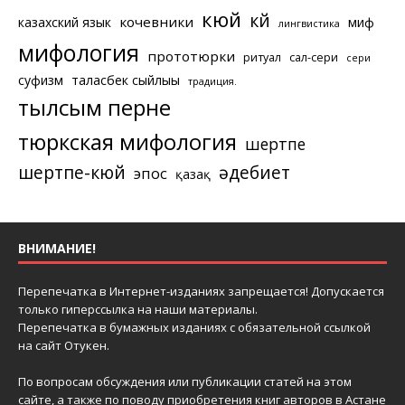
кюй
күй
кочевники
казахский язык
миф
лингвистика
мифология
прототюрки
ритуал
сал-сери
сери
суфизм
таласбек сыйлығы
традиция.
тылсым перне
тюркская мифология
шертпе
шертпе-кюй
әдебиет
эпос
қазақ
ВНИМАНИЕ!
Перепечатка в Интернет-изданиях запрещается! Допускается
только гиперссылка на наши материалы.
Перепечатка в бумажных изданиях с обязательной ссылкой
на сайт Отукен.
По вопросам обсуждения или публикации статей на этом
сайте, а также по поводу приобретения книг авторов в Астане