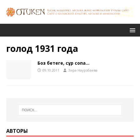
голод 1931 года
Боз бетеге, сұр соқпақ…
09.10.2011
Зира Наурзбаева
АВТОРЫ