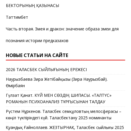
БЕКТОРЫНЫҢ ҚАЗЫНАСЫ
Таттимбет
Часть вторая. Змея и дракон: значение образа змеи для
познания истории предказахов
НОВЫЕ СТАТЬИ НА САЙТЕ
2026 ТАЛАСБЕК СЫЙЛЫҒЫНЫҢ ЕРЕЖЕСІ
Наурызбаева Зира Жетібайқызы (Зира Наурызбай).
Өмірбаян
Гүлзат Қанат. КҮЙ МЕН СӨЗДІҢ ШИПАСЫ. «ТАЛТҮС»
РОМАНЫН ПСИХОАНАЛИЗ ТҰРҒЫСЫНАН ТАЛДАУ
Рүстем Нұркенов. Таласбек Әсемқұловтың мелосферасы –
көңіл түкпіріндегі күй. Таласбектану 2025 номинанты
Қуандық Ғайноллаев. ЖЕЗТЫРНАҚ. Таласбек сыйлығы 2025