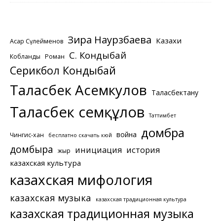
Зира Наурзбаева
Казахи
Асқар Сүлейменов
С. Кондыбай
Кобланды
Роман
Серикбол Кондыбай
Таласбек Асемкулов
Таласбектану
Таласбек Әсемқұлов
Таттимбет
домбра
война
Чингис-хан
бесплатно скачать кюй
домбыра
инициация
история
жыр
казахская культура
казахская мифология
казахская музыка
казахская традиционная культура
казахская традиционная музыка