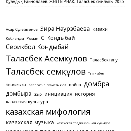
Қуандық Ғайноллаев. ЖЕЗТЫРНАҚ. Таласбек сыйлығы 2025
Зира Наурзбаева
Казахи
Асқар Сүлейменов
С. Кондыбай
Кобланды
Роман
Серикбол Кондыбай
Таласбек Асемкулов
Таласбектану
Таласбек Әсемқұлов
Таттимбет
домбра
война
Чингис-хан
бесплатно скачать кюй
домбыра
инициация
история
жыр
казахская культура
казахская мифология
казахская музыка
казахская традиционная культура