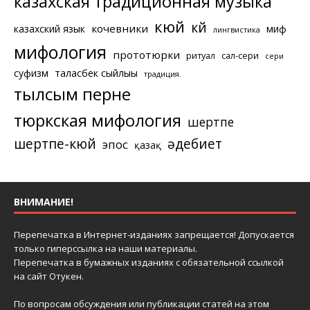
казахская традиционная музыка
кюй
күй
кочевники
казахский язык
миф
лингвистика
мифология
прототюрки
ритуал
сал-сери
сери
суфизм
таласбек сыйлығы
традиция.
тылсым перне
тюркская мифология
шертпе
шертпе-кюй
әдебиет
эпос
қазақ
ВНИМАНИЕ!
Перепечатка в Интернет-изданиях запрещается! Допускается
только гиперссылка на наши материалы.
Перепечатка в бумажных изданиях с обязательной ссылкой
на сайт Отукен.
По вопросам обсуждения или публикации статей на этом