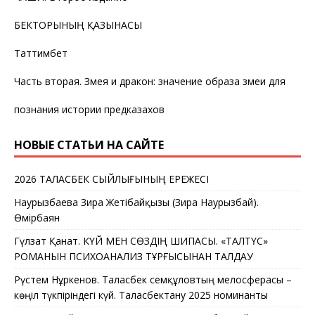
БЕКТОРЫНЫҢ ҚАЗЫНАСЫ
Таттимбет
Часть вторая. Змея и дракон: значение образа змеи для
познания истории предказахов
НОВЫЕ СТАТЬИ НА САЙТЕ
2026 ТАЛАСБЕК СЫЙЛЫҒЫНЫҢ ЕРЕЖЕСІ
Наурызбаева Зира Жетібайқызы (Зира Наурызбай).
Өмірбаян
Гүлзат Қанат. КҮЙ МЕН СӨЗДІҢ ШИПАСЫ. «ТАЛТҮС»
РОМАНЫН ПСИХОАНАЛИЗ ТҰРҒЫСЫНАН ТАЛДАУ
Рүстем Нұркенов. Таласбек Әсемқұловтың мелосферасы –
көңіл түкпіріндегі күй. Таласбектану 2025 номинанты