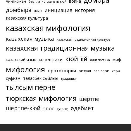
война
Чингис-хан
бесплатно скачать кюй
домбыра
инициация
история
жыр
казахская культура
казахская мифология
казахская музыка
казахская традиционная культура
казахская традиционная музыка
кюй
күй
кочевники
казахский язык
миф
лингвистика
мифология
прототюрки
ритуал
сал-сери
сери
суфизм
таласбек сыйлығы
традиция.
тылсым перне
тюркская мифология
шертпе
шертпе-кюй
әдебиет
эпос
қазақ