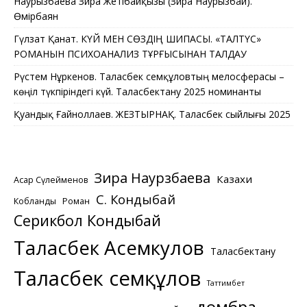
Наурызбаева Зира Жетібайқызы (Зира Наурызбай).
Өмірбаян
Гүлзат Қанат. КҮЙ МЕН СӨЗДІҢ ШИПАСЫ. «ТАЛТҮС»
РОМАНЫН ПСИХОАНАЛИЗ ТҰРҒЫСЫНАН ТАЛДАУ
Рүстем Нұркенов. Таласбек Әсемқұловтың мелосферасы –
көңіл түкпіріндегі күй. Таласбектану 2025 номинанты
Қуандық Ғайноллаев. ЖЕЗТЫРНАҚ. Таласбек сыйлығы 2025
Зира Наурзбаева
Казахи
Асқар Сүлейменов
С. Кондыбай
Кобланды
Роман
Серикбол Кондыбай
Таласбек Асемкулов
Таласбектану
Таласбек Әсемқұлов
Таттимбет
домбра