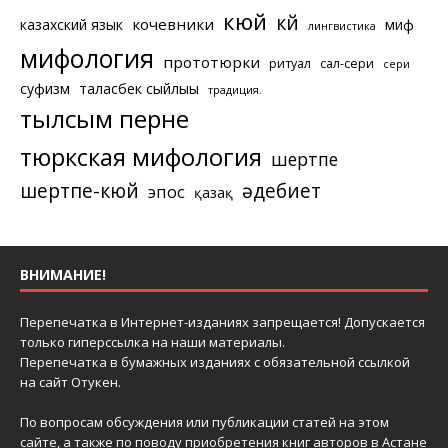
кюй
күй
кочевники
казахский язык
миф
лингвистика
мифология
прототюрки
ритуал
сал-сери
сери
суфизм
таласбек сыйлығы
традиция.
тылсым перне
тюркская мифология
шертпе
шертпе-кюй
әдебиет
эпос
қазақ
ВНИМАНИЕ!
Перепечатка в Интернет-изданиях запрещается! Допускается
только гиперссылка на наши материалы.
Перепечатка в бумажных изданиях с обязательной ссылкой
на сайт Отукен.
По вопросам обсуждения или публикации статей на этом
сайте, а также по поводу приобретения книг авторов в Астане