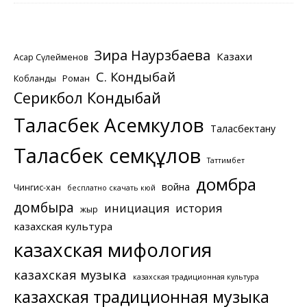
Зира Наурзбаева
Казахи
Асқар Сүлейменов
С. Кондыбай
Кобланды
Роман
Серикбол Кондыбай
Таласбек Асемкулов
Таласбектану
Таласбек Әсемқұлов
Таттимбет
домбра
война
Чингис-хан
бесплатно скачать кюй
домбыра
инициация
история
жыр
казахская культура
казахская мифология
казахская музыка
казахская традиционная культура
казахская традиционная музыка