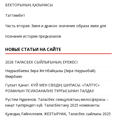
БЕКТОРЫНЫҢ ҚАЗЫНАСЫ
Таттимбет
Часть вторая. Змея и дракон: значение образа змеи для
познания истории предказахов
НОВЫЕ СТАТЬИ НА САЙТЕ
2026 ТАЛАСБЕК СЫЙЛЫҒЫНЫҢ ЕРЕЖЕСІ
Наурызбаева Зира Жетібайқызы (Зира Наурызбай).
Өмірбаян
Гүлзат Қанат. КҮЙ МЕН СӨЗДІҢ ШИПАСЫ. «ТАЛТҮС»
РОМАНЫН ПСИХОАНАЛИЗ ТҰРҒЫСЫНАН ТАЛДАУ
Рүстем Нұркенов. Таласбек Әсемқұловтың мелосферасы –
көңіл түкпіріндегі күй. Таласбектану 2025 номинанты
Қуандық Ғайноллаев. ЖЕЗТЫРНАҚ. Таласбек сыйлығы 2025