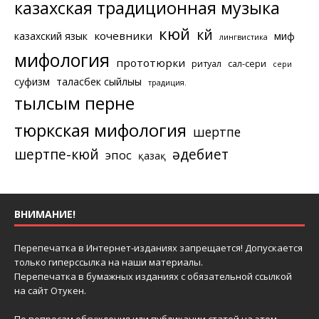
казахская традиционная музыка
кюй
күй
кочевники
казахский язык
миф
лингвистика
мифология
прототюрки
ритуал
сал-сери
сери
суфизм
таласбек сыйлығы
традиция.
тылсым перне
тюркская мифология
шертпе
шертпе-кюй
әдебиет
эпос
қазақ
ВНИМАНИЕ!
Перепечатка в Интернет-изданиях запрещается! Допускается
только гиперссылка на наши материалы.
Перепечатка в бумажных изданиях с обязательной ссылкой
на сайт Отукен.
По вопросам обсуждения или публикации статей на этом