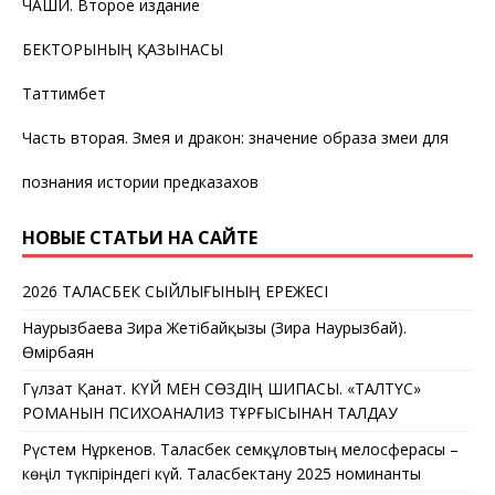
ЧАШИ. Второе издание
БЕКТОРЫНЫҢ ҚАЗЫНАСЫ
Таттимбет
Часть вторая. Змея и дракон: значение образа змеи для
познания истории предказахов
НОВЫЕ СТАТЬИ НА САЙТЕ
2026 ТАЛАСБЕК СЫЙЛЫҒЫНЫҢ ЕРЕЖЕСІ
Наурызбаева Зира Жетібайқызы (Зира Наурызбай).
Өмірбаян
Гүлзат Қанат. КҮЙ МЕН СӨЗДІҢ ШИПАСЫ. «ТАЛТҮС»
РОМАНЫН ПСИХОАНАЛИЗ ТҰРҒЫСЫНАН ТАЛДАУ
Рүстем Нұркенов. Таласбек Әсемқұловтың мелосферасы –
көңіл түкпіріндегі күй. Таласбектану 2025 номинанты