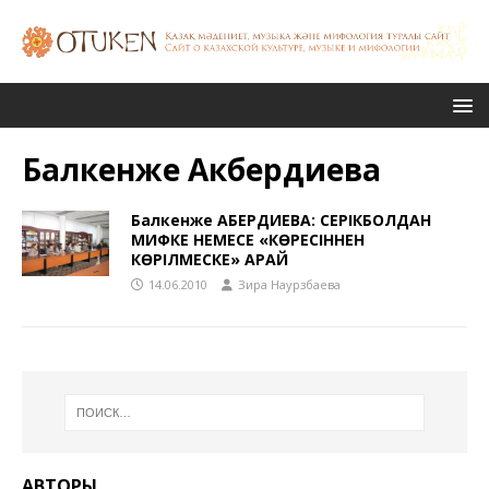
Балкенже Акбердиева
Балкенже АҚБЕРДИЕВА: СЕРIКБОЛДАН
МИФКЕ НЕМЕСЕ «КӨРЕСIННЕН
КӨРIЛМЕСКЕ» ҚАРАЙ
14.06.2010
Зира Наурзбаева
АВТОРЫ