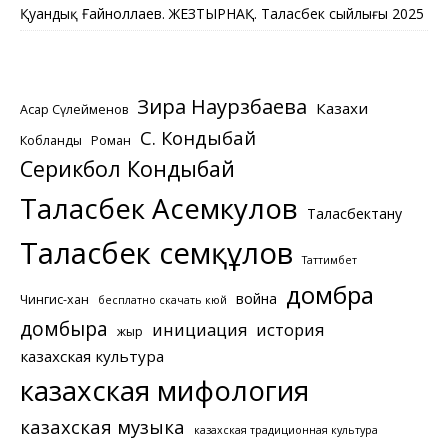
Қуандық Ғайноллаев. ЖЕЗТЫРНАҚ. Таласбек сыйлығы 2025
Зира Наурзбаева
Казахи
Асқар Сүлейменов
С. Кондыбай
Кобланды
Роман
Серикбол Кондыбай
Таласбек Асемкулов
Таласбектану
Таласбек Әсемқұлов
Таттимбет
домбра
война
Чингис-хан
бесплатно скачать кюй
домбыра
инициация
история
жыр
казахская культура
казахская мифология
казахская музыка
казахская традиционная культура