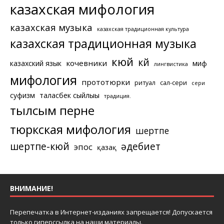
казахская мифология
казахская музыка
казахская традиционная культура
казахская традиционная музыка
кюй
күй
кочевники
казахский язык
миф
лингвистика
мифология
прототюрки
ритуал
сал-сери
сери
суфизм
таласбек сыйлығы
традиция.
тылсым перне
тюркская мифология
шертпе
шертпе-кюй
әдебиет
эпос
қазақ
ВНИМАНИЕ!
Перепечатка в Интернет-изданиях запрещается! Допускается
только гиперссылка на наши материалы.