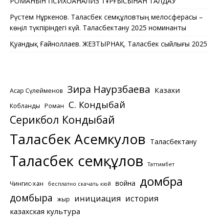
РОМАНЫН ПСИХОАНАЛИЗ ТҰРҒЫСЫНАН ТАЛДАУ
Рүстем Нұркенов. Таласбек Әсемқұловтың мелосферасы –
көңіл түкпіріндегі күй. Таласбектану 2025 номинанты
Қуандық Ғайноллаев. ЖЕЗТЫРНАҚ. Таласбек сыйлығы 2025
Зира Наурзбаева
Казахи
Асқар Сүлейменов
С. Кондыбай
Кобланды
Роман
Серикбол Кондыбай
Таласбек Асемкулов
Таласбектану
Таласбек Әсемқұлов
Таттимбет
домбра
война
Чингис-хан
бесплатно скачать кюй
домбыра
инициация
история
жыр
казахская культура