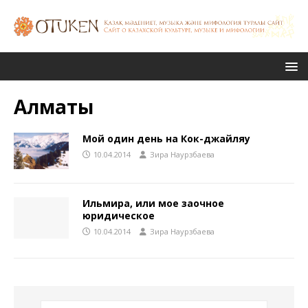
Алматы
Мой один день на Кок-джайляу
10.04.2014
Зира Наурзбаева
Ильмира, или мое заочное
юридическое
10.04.2014
Зира Наурзбаева