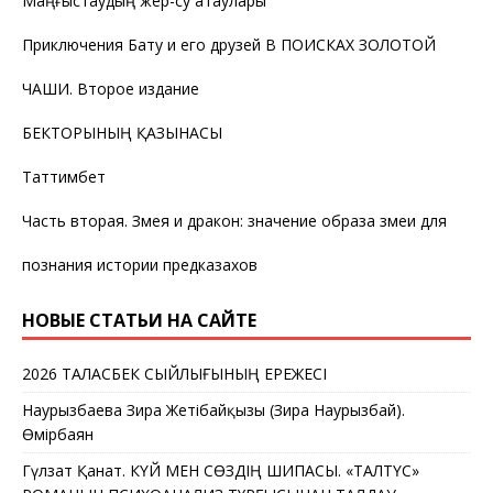
Маңғыстаудың жер-су атаулары
Приключения Бату и его друзей В ПОИСКАХ ЗОЛОТОЙ
ЧАШИ. Второе издание
БЕКТОРЫНЫҢ ҚАЗЫНАСЫ
Таттимбет
Часть вторая. Змея и дракон: значение образа змеи для
познания истории предказахов
НОВЫЕ СТАТЬИ НА САЙТЕ
2026 ТАЛАСБЕК СЫЙЛЫҒЫНЫҢ ЕРЕЖЕСІ
Наурызбаева Зира Жетібайқызы (Зира Наурызбай).
Өмірбаян
Гүлзат Қанат. КҮЙ МЕН СӨЗДІҢ ШИПАСЫ. «ТАЛТҮС»