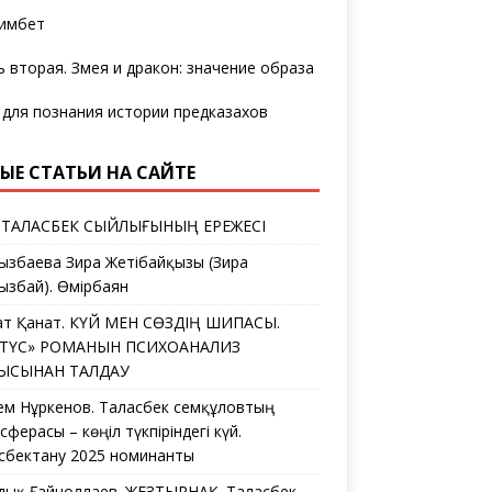
имбет
ь вторая. Змея и дракон: значение образа
 для познания истории предказахов
ЫЕ СТАТЬИ НА САЙТЕ
 ТАЛАСБЕК СЫЙЛЫҒЫНЫҢ ЕРЕЖЕСІ
ызбаева Зира Жетібайқызы (Зира
ызбай). Өмірбаян
ат Қанат. КҮЙ МЕН СӨЗДІҢ ШИПАСЫ.
ЛТҮС» РОМАНЫН ПСИХОАНАЛИЗ
ҒЫСЫНАН ТАЛДАУ
ем Нұркенов. Таласбек Әсемқұловтың
ферасы – көңіл түкпіріндегі күй.
сбектану 2025 номинанты
дық Ғайноллаев. ЖЕЗТЫРНАҚ. Таласбек