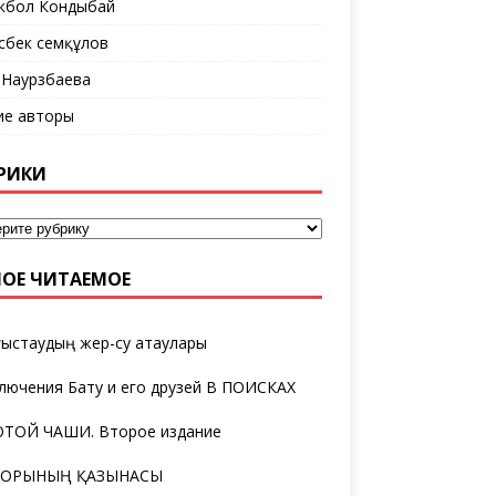
кбол Кондыбай
сбек Әсемқұлов
 Наурзбаева
ие авторы
РИКИ
ОЕ ЧИТАЕМОЕ
ыстаудың жер-су атаулары
лючения Бату и его друзей В ПОИСКАХ
ТОЙ ЧАШИ. Второе издание
ТОРЫНЫҢ ҚАЗЫНАСЫ