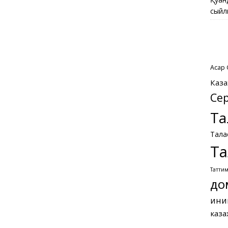
сыйл
Асқар
Каза
Се
Та
Тала
Та
Татти
до
ини
каза