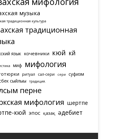
захская мифология
ахская музыка
ская традиционная культура
захская традиционная
зыка
кюй
күй
кочевники
хский язык
мифология
миф
истика
тотюрки
суфизм
ритуал
сал-сери
сери
сбек сыйлығы
традиция.
лсым перне
ркская мифология
шертпе
ртпе-кюй
әдебиет
эпос
қазақ