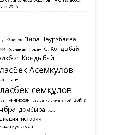
ығы 2025
Зира Наурзбаева
 Сүлейменов
С. Кондыбай
хи
Кобланды
Роман
рикбол Кондыбай
ласбек Асемкулов
сбектану
ласбек Әсемқұлов
война
Чингис-хан
мбет
бесплатно скачать кюй
мбра
домбыра
жыр
циация
история
хская культура