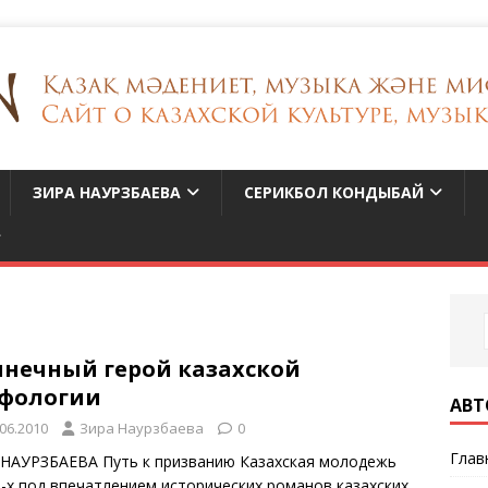
ЗИРА НАУРЗБАЕВА
СЕРИКБОЛ КОНДЫБАЙ
лнечный герой казахской
фологии
АВТ
.06.2010
Зира Наурзбаева
0
Глав
 НАУРЗБАЕВА Путь к призванию Казахская молодежь
0-х под впечатлением исторических романов казахских