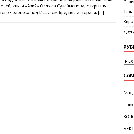
Сери
телей, книги «АзиЯ» Олжаса Сулейменова, открытия
Тала
того человека под Иссыком бредила историей.
[…]
Зира
Друг
РУБ
САМ
Маңғ
Прик
ЗОЛО
БЕК