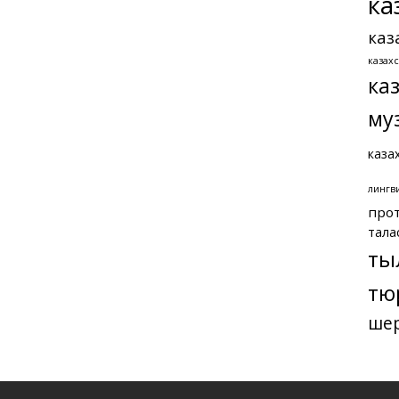
ка
каз
казах
ка
му
каза
лингв
про
тала
ты
тю
ше