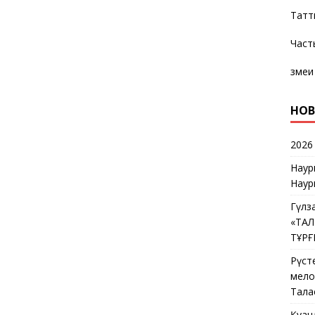
Татт
Част
змеи
НОВ
2026
Наур
Наур
Гүлз
«ТА
ТҰР
Рүст
мелос
Тала
Қуан