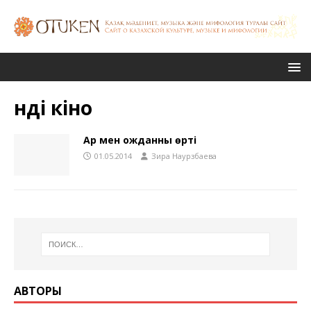
үнді кіно
Ар мен ожданның өрті
01.05.2014
Зира Наурзбаева
АВТОРЫ