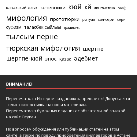
кюй
күй
кочевники
казахский язык
миф
лингвистика
мифология
прототюрки
ритуал
сал-сери
сери
суфизм
таласбек сыйлығы
традиция.
тылсым перне
тюркская мифология
шертпе
шертпе-кюй
әдебиет
эпос
қазақ
ВНИМАНИЕ!
Перепечатка в Интернет-изданиях запрещается! Допускается
только гиперссылка на наши материалы.
Перепечатка в бумажных изданиях с обязательной ссылкой
на сайт Отукен.
По вопросам обсуждения или публикации статей на этом
сайте, а также по поводу приобретения книг авторов в Астане