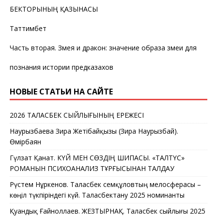
БЕКТОРЫНЫҢ ҚАЗЫНАСЫ
Таттимбет
Часть вторая. Змея и дракон: значение образа змеи для
познания истории предказахов
НОВЫЕ СТАТЬИ НА САЙТЕ
2026 ТАЛАСБЕК СЫЙЛЫҒЫНЫҢ ЕРЕЖЕСІ
Наурызбаева Зира Жетібайқызы (Зира Наурызбай).
Өмірбаян
Гүлзат Қанат. КҮЙ МЕН СӨЗДІҢ ШИПАСЫ. «ТАЛТҮС»
РОМАНЫН ПСИХОАНАЛИЗ ТҰРҒЫСЫНАН ТАЛДАУ
Рүстем Нұркенов. Таласбек Әсемқұловтың мелосферасы –
көңіл түкпіріндегі күй. Таласбектану 2025 номинанты
Қуандық Ғайноллаев. ЖЕЗТЫРНАҚ. Таласбек сыйлығы 2025