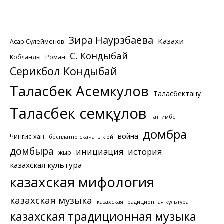
Зира Наурзбаева
Казахи
Асқар Сүлейменов
С. Кондыбай
Кобланды
Роман
Серикбол Кондыбай
Таласбек Асемкулов
Таласбектану
Таласбек Әсемқұлов
Таттимбет
домбра
война
Чингис-хан
бесплатно скачать кюй
домбыра
инициация
история
жыр
казахская культура
казахская мифология
казахская музыка
казахская традиционная культура
казахская традиционная музыка