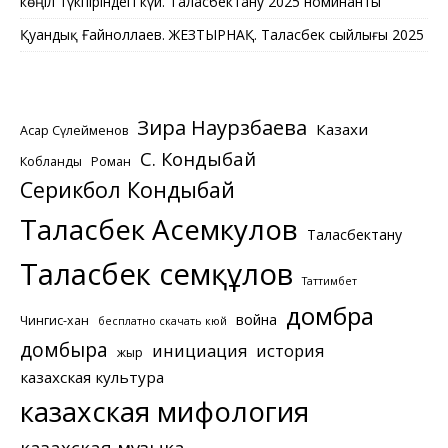
көңіл түкпіріндегі күй. Таласбектану 2025 номинанты
Қуандық Ғайноллаев. ЖЕЗТЫРНАҚ. Таласбек сыйлығы 2025
Зира Наурзбаева
Казахи
Асқар Сүлейменов
С. Кондыбай
Кобланды
Роман
Серикбол Кондыбай
Таласбек Асемкулов
Таласбектану
Таласбек Әсемқұлов
Таттимбет
домбра
война
Чингис-хан
бесплатно скачать кюй
домбыра
инициация
история
жыр
казахская культура
казахская мифология
казахская музыка