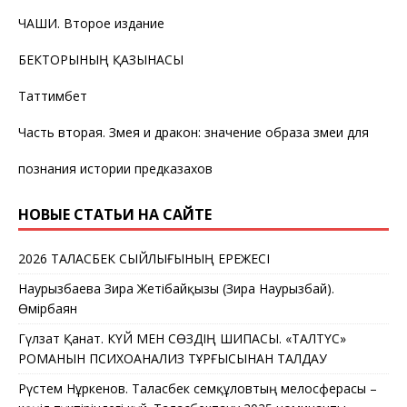
ЧАШИ. Второе издание
БЕКТОРЫНЫҢ ҚАЗЫНАСЫ
Таттимбет
Часть вторая. Змея и дракон: значение образа змеи для
познания истории предказахов
НОВЫЕ СТАТЬИ НА САЙТЕ
2026 ТАЛАСБЕК СЫЙЛЫҒЫНЫҢ ЕРЕЖЕСІ
Наурызбаева Зира Жетібайқызы (Зира Наурызбай).
Өмірбаян
Гүлзат Қанат. КҮЙ МЕН СӨЗДІҢ ШИПАСЫ. «ТАЛТҮС»
РОМАНЫН ПСИХОАНАЛИЗ ТҰРҒЫСЫНАН ТАЛДАУ
Рүстем Нұркенов. Таласбек Әсемқұловтың мелосферасы –