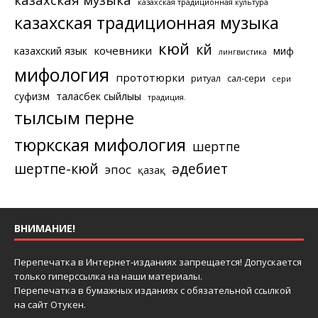
казахская традиционная культура
казахская традиционная музыка
кюй
күй
кочевники
казахский язык
миф
лингвистика
мифология
прототюрки
ритуал
сал-сери
сери
суфизм
таласбек сыйлығы
традиция.
тылсым перне
тюркская мифология
шертпе
шертпе-кюй
әдебиет
эпос
қазақ
ВНИМАНИЕ!
Перепечатка в Интернет-изданиях запрещается! Допускается
только гиперссылка на наши материалы.
Перепечатка в бумажных изданиях с обязательной ссылкой
на сайт Отукен.