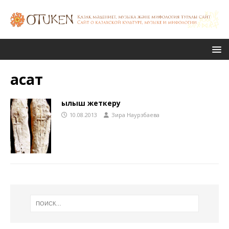
қасат
Қылыш жеткеру
10.08.2013
Зира Наурзбаева