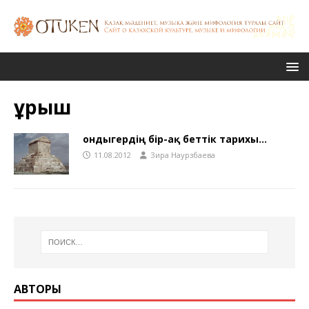
Құрыш
Қондыгердің бір-ақ беттік тарихы…
11.08.2012
Зира Наурзбаева
АВТОРЫ