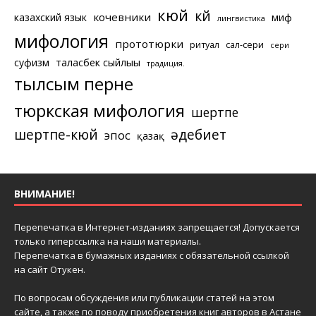
кюй
күй
кочевники
казахский язык
миф
лингвистика
мифология
прототюрки
ритуал
сал-сери
сери
суфизм
таласбек сыйлығы
традиция.
тылсым перне
тюркская мифология
шертпе
шертпе-кюй
әдебиет
эпос
қазақ
ВНИМАНИЕ!
Перепечатка в Интернет-изданиях запрещается! Допускается
только гиперссылка на наши материалы.
Перепечатка в бумажных изданиях с обязательной ссылкой
на сайт Отукен.
По вопросам обсуждения или публикации статей на этом
сайте, а также по поводу приобретения книг авторов в Астане