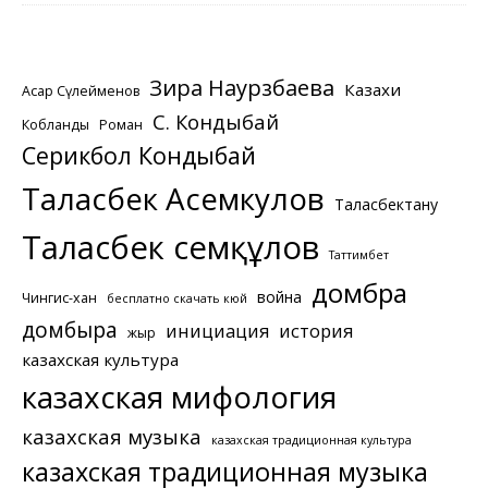
Зира Наурзбаева
Казахи
Асқар Сүлейменов
С. Кондыбай
Кобланды
Роман
Серикбол Кондыбай
Таласбек Асемкулов
Таласбектану
Таласбек Әсемқұлов
Таттимбет
домбра
война
Чингис-хан
бесплатно скачать кюй
домбыра
инициация
история
жыр
казахская культура
казахская мифология
казахская музыка
казахская традиционная культура
казахская традиционная музыка