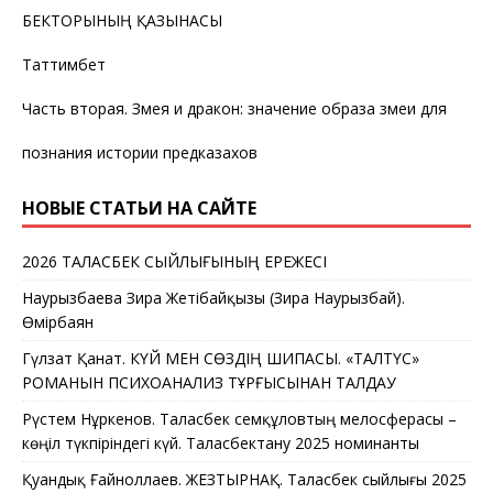
БЕКТОРЫНЫҢ ҚАЗЫНАСЫ
Таттимбет
Часть вторая. Змея и дракон: значение образа змеи для
познания истории предказахов
НОВЫЕ СТАТЬИ НА САЙТЕ
2026 ТАЛАСБЕК СЫЙЛЫҒЫНЫҢ ЕРЕЖЕСІ
Наурызбаева Зира Жетібайқызы (Зира Наурызбай).
Өмірбаян
Гүлзат Қанат. КҮЙ МЕН СӨЗДІҢ ШИПАСЫ. «ТАЛТҮС»
РОМАНЫН ПСИХОАНАЛИЗ ТҰРҒЫСЫНАН ТАЛДАУ
Рүстем Нұркенов. Таласбек Әсемқұловтың мелосферасы –
көңіл түкпіріндегі күй. Таласбектану 2025 номинанты
Қуандық Ғайноллаев. ЖЕЗТЫРНАҚ. Таласбек сыйлығы 2025