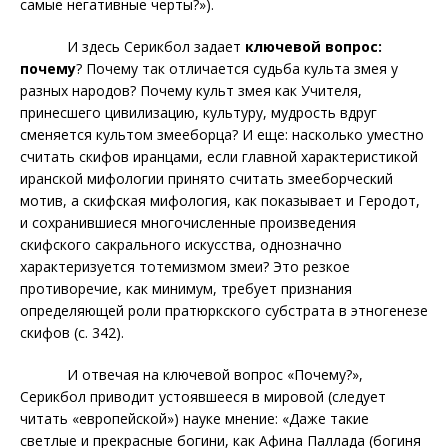
самые негативные черты?»).
И здесь Серикбол задает
ключевой вопрос:
почему
? Почему так отличается судьба культа змея у
разных народов? Почему
культ змея как Учителя,
принесшего цивилизацию, культуру, мудрость вдруг
сменяется культом змееборца? И еще: насколько уместно
считать скифов иранцами, если главной характеристикой
иранской мифологии
принято считать змееборческий
мотив, а скифская мифология, как показывает и Геродот,
и сохранившиеся многочисленные произведения
скифского сакрального искусства, однозначно
характеризуется тотемизмом змеи? Это резкое
противоречие, как минимум, требует признания
определяющей роли пратюркского субстрата в этногенезе
скифов (с. 342).
И отвечая на ключевой вопрос «Почему?»,
Серикбол приводит устоявшееся в мировой (следует
читать «европейской») науке мнение: «Даже такие
светлые и прекрасные богини, как Афина Паллада (богиня