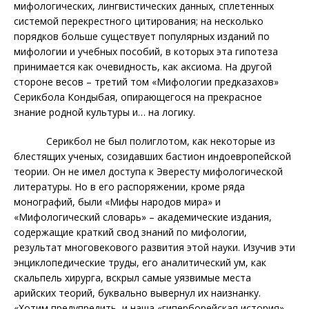
мифологических, лингвистических данных, сплетенных
системой перекрестного цитирования; на несколько
порядков больше существует популярных изданий по
мифологии и учебных пособий, в которых эта гипотеза
принимается как очевидность,
как аксиома. На другой
стороне весов – третий том «Мифологии предказахов»
Серикбола Кондыбая, опирающегося на прекрасное
знание родной культуры и… на логику.
Серикбол не был полиглотом, как некоторые из
блестящих ученых, созидавших бастион индоевропейской
теории. Он не имел доступа к Эвересту мифологической
литературы. Но в его распоряжении, кроме ряда
монографий, были «Мифы народов мира» и
«Мифологический словарь» – академические издания,
содержащие краткий свод знаний по мифологии,
результат многовекового развития этой науки. Изучив эти
энциклопедические труды, его аналитический ум, как
скальпель хирурга, вскрыл самые уязвимые места
арийских теорий, буквально вывернул их наизнанку.
«Хотим предупредить, и наша «гиперборейская история»