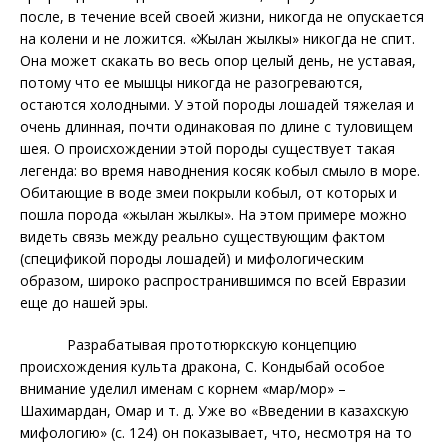
после, в течение всей своей жизни, никогда не опускается
на колени и не ложится. «Жылан жылкы» никогда не спит.
Она может скакать во весь опор целый день, не уставая,
потому что ее мышцы никогда не разогреваются,
остаются холодными. У этой породы лошадей тяжелая и
очень длинная, почти одинаковая по длине с туловищем
шея. О происхождении этой породы существует такая
легенда: во время наводнения косяк кобыл смыло в море.
Обитающие в воде змеи покрыли кобыл, от которых и
пошла порода «жылан жылкы». На этом примере можно
видеть связь между реально существующим фактом
(спецификой породы лошадей) и мифологическим
образом, широко распространившимся по всей Евразии
еще до нашей эры.
Разрабатывая прототюркскую концепцию
происхождения культа дракона, С. Кондыбай особое
внимание уделил именам
с корнем «мар/мор» –
Шахимардан, Омар и т. д. Уже во «Введении в казахскую
мифологию» (с. 124) он показывает, что, несмотря на то