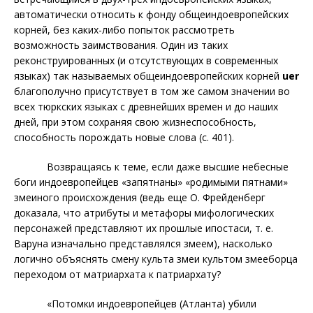
автоматически относить к фонду общеиндоевропейских
корней, без каких-либо попыток рассмотреть
возможность заимствования. Один из таких
реконструированных (и отсутствующих в современных
языках) так называемых общеиндоевропейских корней
uer
благополучно
присутствует в том же самом значении во
всех тюркских языках с древнейших времен и до наших
дней, при этом сохраняя свою жизнеспособность,
способность порождать новые слова (с. 401).
Возвращаясь к теме, если даже высшие небесные
боги индоевропейцев «запятнаны» «родимыми пятнами»
змеиного происхождения (ведь еще О. Фрейденберг
доказала, что атрибуты и метафоры мифологических
персонажей представляют их прошлые ипостаси, т. е.
Варуна изначально представлялся змеем), насколько
логично
объяснять смену культа змеи культом змееборца
переходом от матриархата к патриархату?
«Потомки индоевропейцев (Атланта) убили