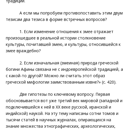
традиции.
А если мы попробуем противопоставить этим двум
тезисам два тезиса в форме встречных вопросов?
1. Если изменение отношения к змее отражает
произошедшее в реальной истории столкновение
культуры, почитавшей змею, и культуры, относившейся к
змее враждебно?
2. Если изначальная (змеиная) природа греческой
богини Афины связана не с индоевропейской традицией, а
с какой-то другой? Можно ли считать этот образ
греческой мифологии заимствованным извне?» (с. 420).
Две гипотезы по ключевому вопросу. Первая
обосновывается вот уже третий век мировой (западной и
подключившейся к ней в ХХ веке русской, иранской и
индийской) наукой. На эту тему написаны сотни томов и
тысячи статей в научных журналах, опирающихся на
знание множества этнографических, археологических,