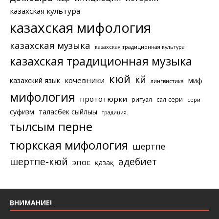
казахская культура
казахская мифология
казахская музыка
казахская традиционная культура
казахская традиционная музыка
кюй
күй
кочевники
казахский язык
миф
лингвистика
мифология
прототюрки
ритуал
сал-сери
сери
суфизм
таласбек сыйлығы
традиция.
тылсым перне
тюркская мифология
шертпе
шертпе-кюй
әдебиет
эпос
қазақ
ВНИМАНИЕ!