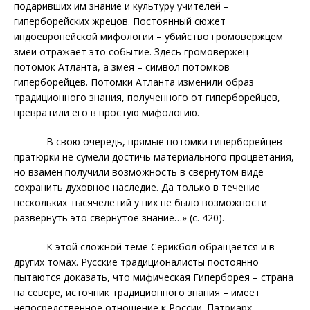
подаривших им знание и культуру учителей –
гиперборейских жрецов. Постоянный сюжет
индоевропейской мифологии – убийство громовержцем
змеи отражает это событие. Здесь громовержец –
потомок Атланта, а змея – символ потомков
гиперборейцев. Потомки Атланта изменили образ
традиционного знания, полученного от гиперборейцев,
превратили его в простую мифологию.
В свою очередь, прямые потомки гиперборейцев
пратюрки не сумели достичь материального процветания,
но взамен получили возможность в свернутом виде
сохранить духовное наследие. Да только в течение
нескольких тысячелетий у них не было возможности
развернуть
это свернутое знание…» (с. 420).
К этой сложной теме Серикбол обращается и в
других томах.
Русские традиционалисты постоянно
пытаются доказать, что мифическая Гиперборея – страна
на севере, источник традиционного знания – имеет
непосредственное отношение к России. Патриарх