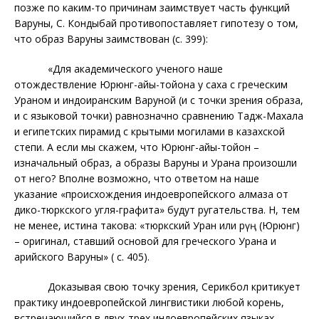
позже по каким-то причинам заимствует часть функций
Варуны, С. Кондыбай противопоставляет гипотезу о том,
что образ Варуны заимствован (с. 399):
«Для академического ученого наше
отождествление Юрюнг-айы-тойона у саха с греческим
Ураном и индоиранским Варуной (и с точки зрения образа,
и с языковой точки) равнозначно сравнению Тадж-Махала
и египетских пирамид с крытыми могилами в казахской
степи. А если мы скажем, что Юрюнг-айы-тойон –
изначальный образ, а образы Варуны и Урана произошли
от него? Вполне возможно, что ответом на наше
указание «происхождения индоевропейского алмаза от
дико-тюркского угля-графита» будут ругательства. Н, тем
не менее, истина такова: «тюркский Уран или
Үрүң
(Юрюнг)
– оригинал, ставший основой для греческого Урана и
арийского Варуны» ( с. 405).
Доказывая свою точку зрения, Серикбол критикует
практику индоевропейской лингвистики любой корень,
встречающийся в двух-трех индоевропейских языках,