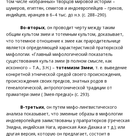
том числе «избранных» творцов мировой истории –
шумеров, египтян, семитов и индоевропейцев – греков,
индийцев, иранцев в 6–4 тыс. до н.э. (с. 288–290).
Во-вторых
, он проводит черту между таким
общим культом змеи и тотемным культом, доказывает,
что тотемное отношение к змее как прародительнице
является определяющей характеристикой пратюркской
мифологии. «Главный мифологический показатель
существования культа змеи (в полном смысле, как
исконного – Т.А., З.Н.) –
тотемизм Змеи
, т. е. выведение
конкретной этнической средой своего происхождения,
происхождения своих предков, знатных родов
в
генеалогической, антропогонической традиции от
праматери-змеи ( Змея-предка)» (с. 293).
В-третьих
, он путем мифо-лингвистического
анализа показывает, что змеиные образы в мифологии
индоевропейцев заимствованы у прапратюрков (греческая
Эхидна, индийская Нага, иранская Ажи-Дахака и т д.); или
другая версия, которую он предлагает, состоит в