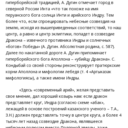
гиперборейской традицией, А. Дугин отмечает город в
северной России Инта «что так похоже на имя
перуанского бога солнца Инти и арийского Индру. Тем
более что, если спроецировать небесные созвездия на
землю, исходя из вышеприведенных соответствий, то наш
центр, а равно
и центр эклиптики, попадет в созвездие
Дракона – извечного противника Индры и солнечных
«богов» Победы» (А. Дугин. Абсолютная родина, с. 587).
Далее по накатанной дороге А. Дугин припоминает
гиперборейского бога Аполлона – «убийцу Дракона». С.
Кондыбай со своей стороны реконструирует пратюркские
корни Аполлона и мифологии лебедя (т. 4 «Аргыказак
мифологиясы), а также имени Индры.
«Здесь «современный
арий», желая представить
свое мнение, дал хороший козырь нам: если дракон
представляет круг, Индра (согласно схеме «абак»,
лежащей в основе построений казахского ученого – Т.А.,
З.Н.)
должен представлять точку в центре круга, а более 4
тысяч лет назад созвездие Дракона, являвшееся
небесным полюсом вместо Полярной звезды, тоже