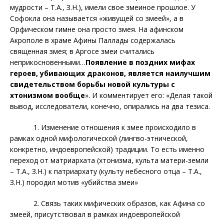
мудрости – Т.А., З.Н.), имели свое змеиное прошлое. У
Софокла она называется «живущей со змеей», а в
Орфическом гимне она просто змея. На афинском
Акрополе в храме Афины Паллады содержалась
священная змея; в Аргосе змеи считались
неприкосновенными…
Появление в поздних мифах
героев, убивающих драконов, является наилучшим
свидетельством борьбы новой культуры с
хтонизмом вообще
». И комментирует его: «Делая такой
вывод, исследователи, конечно, опирались на два тезиса.
1. Изменение отношения к змее происходило в
рамках одной мифологической (лингво-этнической,
конкретно, индоевропейской) традиции. То есть именно
переход от матриархата (хтонизма, культа матери-земли
– Т.А., З.Н.) к патриархату (культу небесного отца – Т.А.,
З.Н.) породил мотив «убийства змеи»
2. Связь таких мифических образов, как Афина со
змеей, присутствовал в рамках индоевропейской