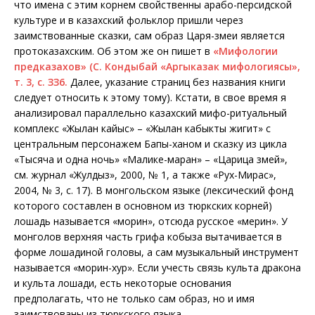
что имена с этим корнем свойственны арабо-персидской
культуре и в казахский фольклор пришли через
заимствованные сказки, сам образ Царя-змеи является
протоказахским. Об этом же он пишет в
«Мифологии
предказахов» (С. Кондыбай «Аргыказак мифологиясы»,
т. 3, с. ЗЗ6.
Далее, указание страниц без названия книги
следует относить к этому тому). Кстати, в свое время я
анализировал параллельно казахский мифо-ритуальный
комплекс «Жылан кайыс» – «Жылан кабыкты жигит» с
центральным персонажем Бапы-ханом и сказку из цикла
«Тысяча и одна ночь» «Малике-маран» – «Царица змей»,
см. журнал «Жулдыз», 2000, № 1, а также «Рух-Мирас»,
2004, № 3, с. 17). В монгольском языке (лексический фонд
которого составлен в основном из тюркских корней)
лошадь называется «морин», отсюда русское «мерин». У
монголов верхняя часть грифа кобыза вытачивается в
форме лошадиной головы, а сам музыкальный инструмент
называется «морин-хур». Если учесть связь культа дракона
и культа лошади, есть некоторые основания
предполагать, что не только сам образ, но и имя
заимствованы
из тюркского языка.