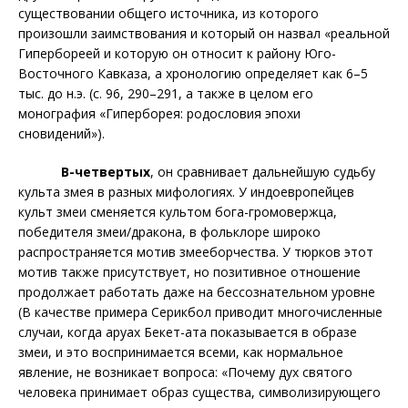
существовании общего источника, из которого
произошли заимствования и который он назвал «реальной
Гипербореей и которую он относит к району Юго-
Восточного Кавказа, а хронологию определяет как 6–5
тыс. до н.э. (с. 96, 290–291, а также в целом
его
монография «Гиперборея: родословия эпохи
сновидений»).
В-четвертых
, он сравнивает дальнейшую судьбу
культа змея в разных мифологиях. У индоевропейцев
культ змеи сменяется культом бога-громовержца,
победителя змеи/дракона, в фольклоре широко
распространяется мотив змееборчества. У тюрков этот
мотив также присутствует, но позитивное отношение
продолжает работать даже на бессознательном уровне
(В качестве примера Серикбол приводит многочисленные
случаи, когда аруах Бекет-ата показывается в образе
змеи, и это воспринимается всеми, как нормальное
явление, не возникает вопроса: «Почему дух святого
человека принимает образ существа, символизирующего