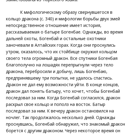
К мифологическому образу свернувшегося в
кольцо дракона (с. 340) и мифологии борьбы двух змей
непосредственное отношение имеет история,
рассказываемая о
батыре Богенбае. Однажды, во время
дальней охоты, Богенбай и остальные охотники
заночевали в Алтайских горах. Когда они проснулись
утром, оказалось, что их стойбище окружил кольцом
своего тела огромный дракон. Все спутники Богенбая
благополучно на лошадях перепрыгнули через тело
дракона, перебросили и добычу,
лишь Богенбаю,
предпринявшему три попытки, не удалось спастись.
Дракон не дал ему возможности уйти. В конце концов,
дракон дал понять батыру, что хочет, чтобы Богенбай
последовал за ним. Когда Богенбай согласился, дракон
раскрыл свое кольцо и пополз на восток. Батыр
последовал за ним. К вечеру дракон остановился на
ночлег. Так продолжалось несколько дней. Однажды
проснувшись, Богенбай обнаружил, что знакомый дракон
борется с другим драконом. Через некоторое время он