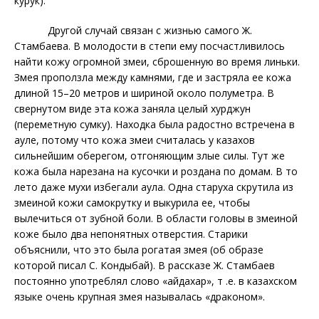
курук).
Другой случай связан с жизнью самого Ж.
Стамбаева. В молодости в степи ему посчастливилось
найти кожу огромной змеи, сброшенную во время линьки.
Змея проползла между камнями, где и застряла ее кожа
длиной 15–20 метров и шириной около полуметра. В
свернутом виде эта кожа заняла целый хурджун
(переметную сумку). Находка была радостно встречена в
ауле, потому что кожа змеи считалась у казахов
сильнейшим оберегом, отгоняющим злые силы. Тут же
кожа была нарезана на кусочки и роздана по домам. В то
лето даже мухи избегали аула. Одна старуха скрутила из
змеиной кожи самокрутку и выкурила ее, чтобы
вылечиться от зубной боли. В области головы в змеиной
коже было два непонятных отверстия. Старики
объяснили, что это была рогатая змея (об образе
которой писал С. Кондыбай). В рассказе Ж. Стамбаев
постоянно употреблял слово «айдахар», т .е. в казахском
языке очень крупная змея называлась «драконом».