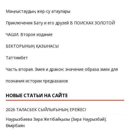
Маңғыстаудың жер-су атаулары
Приключения Бату и его друзей В ПОИСКАХ ЗОЛОТОЙ
ЧАШИ. Второе издание
БЕКТОРЫНЫҢ ҚАЗЫНАСЫ
Таттимбет
Часть вторая. Змея и дракон: значение образа змеи для
познания истории предказахов
НОВЫЕ СТАТЬИ НА САЙТЕ
2026 ТАЛАСБЕК СЫЙЛЫҒЫНЫҢ ЕРЕЖЕСІ
Наурызбаева Зира Жетібайқызы (Зира Наурызбай).
Өмірбаян