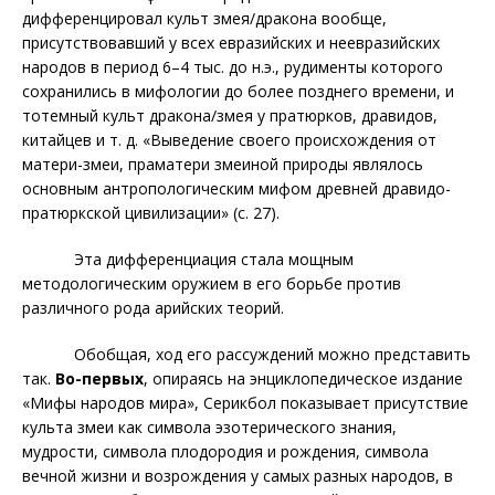
дифференцировал культ змея/дракона вообще,
присутствовавший у всех евразийских и неевразийских
народов в период 6–4 тыс. до н.э., рудименты которого
сохранились в мифологии до более позднего времени, и
тотемный культ
дракона/змея у пратюрков, дравидов,
китайцев и т. д. «Выведение своего происхождения от
матери-змеи, праматери змеиной природы
являлось
основным антропологическим мифом древней дравидо-
пратюркской цивилизации» (с. 27).
Эта дифференциация стала мощным
методологическим оружием в его борьбе против
различного рода арийских теорий.
Обобщая, ход его рассуждений можно представить
так.
Во-первых
, опираясь на энциклопедическое издание
«Мифы народов мира», Серикбол показывает присутствие
культа змеи как символа эзотерического знания,
мудрости, символа плодородия и рождения, символа
вечной жизни и возрождения у самых разных народов, в