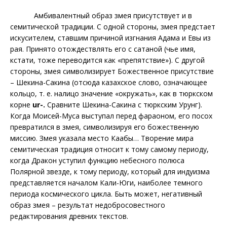
Амбивалентный образ змея присутствует и в
семитической традиции. С одной стороны, змея предстает
искусителем, ставшим причиной изгнания Адама и Евы из
рая. Принято отождествлять его с сатаной (чье имя,
кстати, тоже переводится как «препятствие»). С другой
стороны, змея символизирует Божественное присутствие
–
Шекина-Сакина (отсюда казахское слово, означающее
кольцо, т. е. налицо значение «окружать», как в тюркском
корне
ur
-.
Сравните Шекина-Сакина с тюркским Урунг
).
Когда Моисей-Муса выступал перед фараоном, его посох
превратился в змея, символизируя его божественную
миссию. Змея указала место Каабы… Творение мира
семитическая традиция относит к тому самому периоду,
когда Дракон уступил функцию небесного полюса
Полярной звезде, к тому периоду, который для индуизма
представляется началом Кали-Юги,
наиболее темного
периода космического цикла. Быть может, негативный
образ змея – результат недобросовестного
редактирования древних текстов.