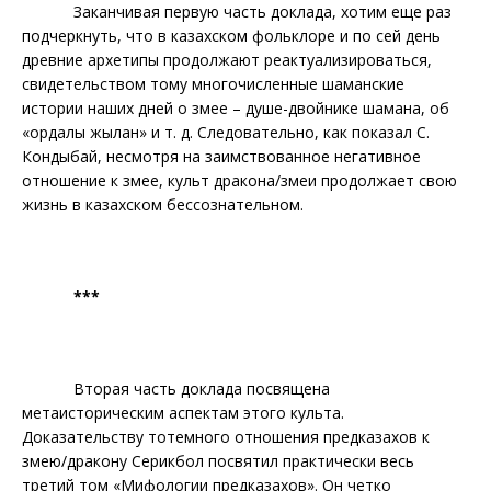
Заканчивая первую часть доклада, хотим еще раз
подчеркнуть, что в казахском фольклоре и по сей день
древние архетипы продолжают реактуализироваться,
свидетельством тому многочисленные шаманские
истории наших дней о змее – душе-двойнике шамана, об
«ордалы жылан» и т. д. Следовательно, как показал С.
Кондыбай, несмотря на заимствованное негативное
отношение к змее, культ дракона/змеи продолжает свою
жизнь в казахском бессознательном.
***
Вторая часть доклада посвящена
метаисторическим аспектам этого культа.
Доказательству тотемного отношения предказахов к
змею/дракону Серикбол посвятил практически весь
третий том «Мифологии предказахов». Он четко