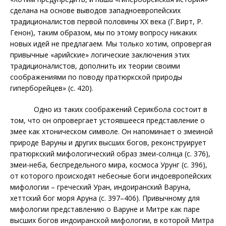
сделана на основе выводов западноевропейских
традиционалистов первой половины ХХ века (Г.Вирт, Р.
Генон), таким образом, мы по этому вопросу никаких
новых идей не предлагаем. Мы только хотим, опровергая
привычные «арийские» логические заключения этих
традиционалистов, дополнить их теории своими
соображениями по поводу пратюркской природы
гиперборейцев» (с. 420).
Одно из таких соображений Серикбола состоит в
том, что он опровергает устоявшееся представление о
змее как хтоническом символе.
Он напоминает о змеиной
природе Варуны и других высших богов, реконструирует
пратюркский мифологический образ змеи-солнца (с. 376),
змеи-неба, беспредельного мира, космоса Урунг (с. 396),
от которого происходят небесные боги индоевропейских
мифологии
– греческий Уран, индоиранский Варуна,
хеттский бог моря Аруна (с. 397–406). Привычному для
мифологии представлению о Варуне и Митре как паре
высших богов индоиранской мифологии, в которой Митра