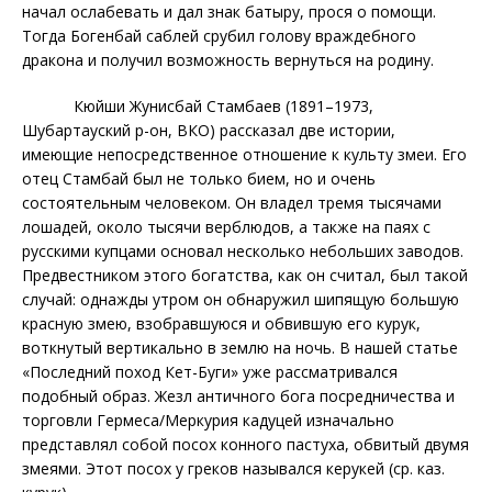
начал ослабевать и дал знак батыру, прося о помощи.
Тогда Богенбай саблей срубил голову враждебного
дракона и получил возможность вернуться на родину.
Кюйши Жунисбай Стамбаев (1891–1973,
Шубартауский р-он, ВКО) рассказал две истории,
имеющие непосредственное отношение к культу змеи. Его
отец Стамбай был не только бием, но и очень
состоятельным человеком. Он владел тремя тысячами
лошадей, около тысячи верблюдов, а также на паях с
русскими купцами основал несколько небольших заводов.
Предвестником этого богатства, как он считал, был такой
случай: однажды утром он обнаружил шипящую большую
красную змею, взобравшуюся и обвившую его курук,
воткнутый вертикально в землю на ночь. В нашей статье
«Последний поход Кет-Буги» уже рассматривался
подобный образ. Жезл античного бога посредничества и
торговли Гермеса/Меркурия
кадуцей изначально
представлял собой посох конного пастуха, обвитый двумя
змеями. Этот посох у греков назывался керукей (ср. каз.