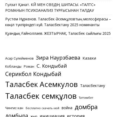
Гүлзат Қанат. КҮЙ МЕН СӨЗДІҢ ШИПАСЫ. «ТАЛТҮС»
РОМАНЫН ПСИХОАНАЛИЗ ТҰРҒЫСЫНАН ТАЛДАУ
Рүстем Нұркенов. Таласбек Әсемқұловтың мелосферасы –
көңіл түкпіріндегі күй. Таласбектану 2025 номинанты
Қуандық Ғайноллаев. ЖЕЗТЫРНАҚ. Таласбек сыйлығы 2025
Зира Наурзбаева
Казахи
Асқар Сүлейменов
С. Кондыбай
Кобланды
Роман
Серикбол Кондыбай
Таласбек Асемкулов
Таласбектану
Таласбек Әсемқұлов
Таттимбет
домбра
война
Чингис-хан
бесплатно скачать кюй
домбыра
инициация
история
жыр