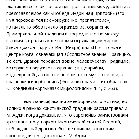
оказывается этой точкой центра. По-видимому, событие,
представляемое как «Победа Индры над Вритрой» (его
имя переводится как «окружение, препятствие»),
изначально обозначало ограждение, охранение
Примордиальной традиции и посредничество между
высшим сакральным центром и окружающим миром…
Здесь Дракон – круг, а Инт (Индра) или «Нт» – точка в
центре круга, означающая абсолютное знание, Традицию.
То есть Дракон передает вовне, человечеству Традицию,
которую он окружает, охраняет; индоарийцы,
индоевропейцы этого не поняли, потому что не они, а
пратюрки (гиперборейцы) были авторами этих образов»
(С. Кондыбай «Аргыказак мифологиясы», т. 1, с. 263).
Тему фальсификации змееборческого мотива, но
только в рамках христианской традиции рассматривал и
М. Аджи, когда доказывал, что европейцы заимствовали
христианство у тюрков. Иконический святой Георгий,
побеждающий дракона,
был не
воином, а кротким
проповедником, доказывает М. Аджи.