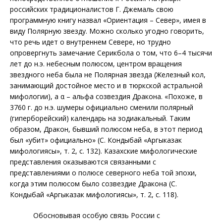
российских традиционалистов Г. Джемаль свою
программную книгу назвал «Ориентация – Север», имея в
виду Полярную звезду. Можно сколько угодно говорить,
что речь идет о внутреннем Севере, но трудно
опровергнуть замечание Серикбола о том, что 6–4 тысячи
лет до н.э. небесным полюсом, центром вращения
звездного неба была не Полярная звезда (Железный кол,
занимающий достойное место и в тюркской астральной
мифологии), а α – альфа созвездия Дракона. «Похоже, в
3760 г. до н.э. шумеры официально
сменили полярный
(гиперборейский) календарь на зодиакальный. Таким
образом, Дракон, бывший полюсом неба, в этот период
был «убит» официально» (С. Кондыбай «Аргыказак
мифологиясы», т. 2, с. 132). Казахские мифологические
представления оказываются связанными с
представлениями о полюсе северного неба той эпохи,
когда этим полюсом было созвездие Дракона (С.
Кондыбай «Аргыказак мифологиясы», т. 2, с. 118).
Обосновывая
особую связь России с