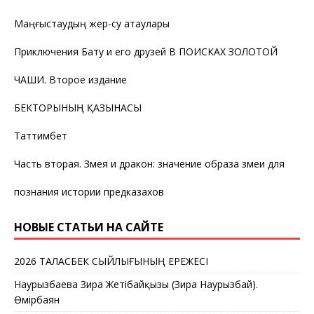
Маңғыстаудың жер-су атаулары
Приключения Бату и его друзей В ПОИСКАХ ЗОЛОТОЙ
ЧАШИ. Второе издание
БЕКТОРЫНЫҢ ҚАЗЫНАСЫ
Таттимбет
Часть вторая. Змея и дракон: значение образа змеи для
познания истории предказахов
НОВЫЕ СТАТЬИ НА САЙТЕ
2026 ТАЛАСБЕК СЫЙЛЫҒЫНЫҢ ЕРЕЖЕСІ
Наурызбаева Зира Жетібайқызы (Зира Наурызбай).
Өмірбаян