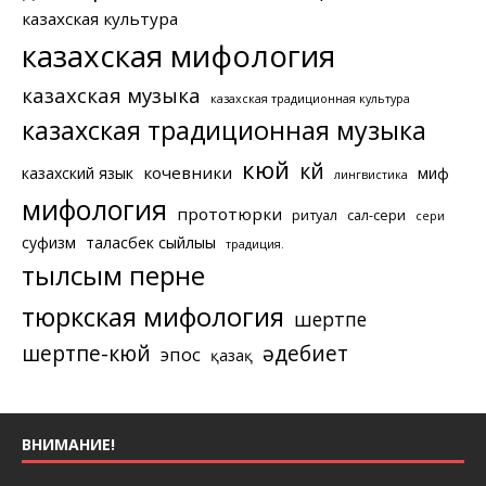
казахская культура
казахская мифология
казахская музыка
казахская традиционная культура
казахская традиционная музыка
кюй
күй
кочевники
казахский язык
миф
лингвистика
мифология
прототюрки
ритуал
сал-сери
сери
суфизм
таласбек сыйлығы
традиция.
тылсым перне
тюркская мифология
шертпе
шертпе-кюй
әдебиет
эпос
қазақ
ВНИМАНИЕ!