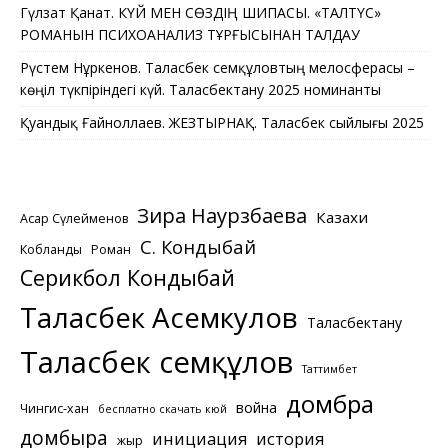
Гүлзат Қанат. КҮЙ МЕН СӨЗДІҢ ШИПАСЫ. «ТАЛТҮС»
РОМАНЫН ПСИХОАНАЛИЗ ТҰРҒЫСЫНАН ТАЛДАУ
Рүстем Нұркенов. Таласбек Әсемқұловтың мелосферасы –
көңіл түкпіріндегі күй. Таласбектану 2025 номинанты
Қуандық Ғайноллаев. ЖЕЗТЫРНАҚ. Таласбек сыйлығы 2025
Зира Наурзбаева
Казахи
Асқар Сүлейменов
С. Кондыбай
Кобланды
Роман
Серикбол Кондыбай
Таласбек Асемкулов
Таласбектану
Таласбек Әсемқұлов
Таттимбет
домбра
война
Чингис-хан
бесплатно скачать кюй
домбыра
инициация
история
жыр