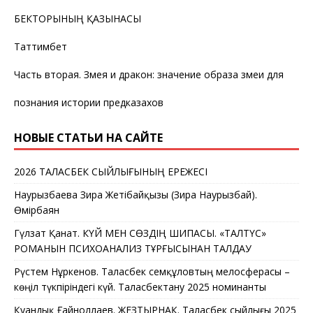
БЕКТОРЫНЫҢ ҚАЗЫНАСЫ
Таттимбет
Часть вторая. Змея и дракон: значение образа змеи для
познания истории предказахов
НОВЫЕ СТАТЬИ НА САЙТЕ
2026 ТАЛАСБЕК СЫЙЛЫҒЫНЫҢ ЕРЕЖЕСІ
Наурызбаева Зира Жетібайқызы (Зира Наурызбай).
Өмірбаян
Гүлзат Қанат. КҮЙ МЕН СӨЗДІҢ ШИПАСЫ. «ТАЛТҮС»
РОМАНЫН ПСИХОАНАЛИЗ ТҰРҒЫСЫНАН ТАЛДАУ
Рүстем Нұркенов. Таласбек Әсемқұловтың мелосферасы –
көңіл түкпіріндегі күй. Таласбектану 2025 номинанты
Қуандық Ғайноллаев. ЖЕЗТЫРНАҚ. Таласбек сыйлығы 2025