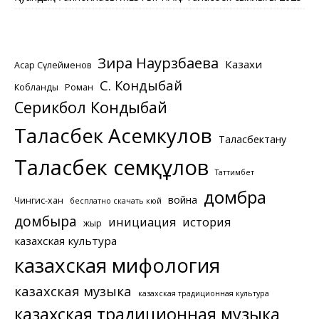
Зира Наурзбаева
Казахи
Асқар Сүлейменов
С. Кондыбай
Кобланды
Роман
Серикбол Кондыбай
Таласбек Асемкулов
Таласбектану
Таласбек Әсемқұлов
Таттимбет
домбра
война
Чингис-хан
бесплатно скачать кюй
домбыра
инициация
история
жыр
казахская культура
казахская мифология
казахская музыка
казахская традиционная культура
казахская традиционная музыка