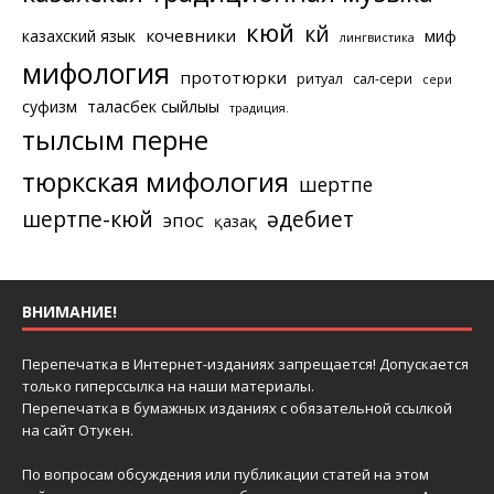
кюй
күй
кочевники
казахский язык
миф
лингвистика
мифология
прототюрки
ритуал
сал-сери
сери
суфизм
таласбек сыйлығы
традиция.
тылсым перне
тюркская мифология
шертпе
шертпе-кюй
әдебиет
эпос
қазақ
ВНИМАНИЕ!
Перепечатка в Интернет-изданиях запрещается! Допускается
только гиперссылка на наши материалы.
Перепечатка в бумажных изданиях с обязательной ссылкой
на сайт Отукен.
По вопросам обсуждения или публикации статей на этом