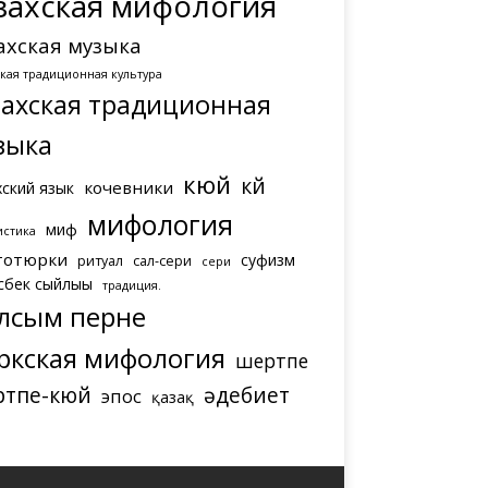
захская мифология
ахская музыка
ская традиционная культура
захская традиционная
зыка
кюй
күй
кочевники
хский язык
мифология
миф
истика
тотюрки
суфизм
ритуал
сал-сери
сери
сбек сыйлығы
традиция.
лсым перне
ркская мифология
шертпе
ртпе-кюй
әдебиет
эпос
қазақ