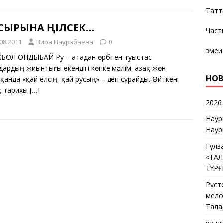
Татт
 СЫРЫНА ҮҢІЛСЕК…
Част
.08.2011
Зира Наурзбаева
0
змеи
КБОЛ ҚОНДЫБАЙ Ру – атадан өрбіген туыстас
дардың жиынтығы екендігі көпке мәлім. Қазақ жөн
НОВ
қанда «қай елсің, қай русың» – деп сұрайды. Өйткені
қ тарихы
[…]
2026
Наур
Наур
Гүлз
«ТА
ТҰР
Рүст
мелос
Тала
Қуан