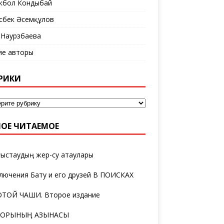
кбол Кондыбай
сбек Әсемқұлов
 Наурзбаева
ие авторы
РИКИ
ОЕ ЧИТАЕМОЕ
ыстаудың жер-су атаулары
лючения Бату и его друзей В ПОИСКАХ
ТОЙ ЧАШИ. Второе издание
ТОРЫНЫҢ ҚАЗЫНАСЫ