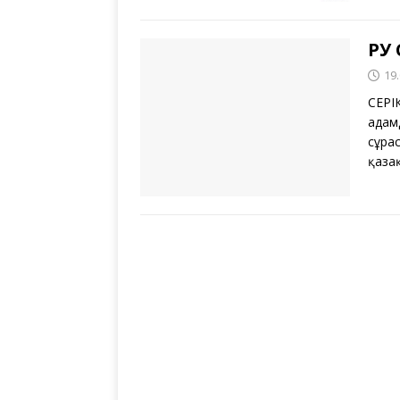
РУ
19
СЕРІ
адам
сұрас
қаза