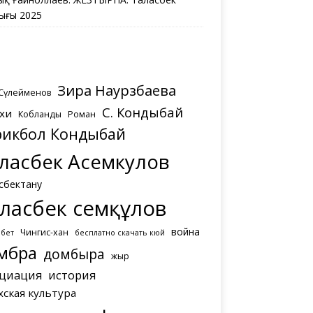
ығы 2025
Зира Наурзбаева
 Сүлейменов
С. Кондыбай
хи
Кобланды
Роман
рикбол Кондыбай
ласбек Асемкулов
сбектану
ласбек Әсемқұлов
война
Чингис-хан
мбет
бесплатно скачать кюй
мбра
домбыра
жыр
циация
история
хская культура