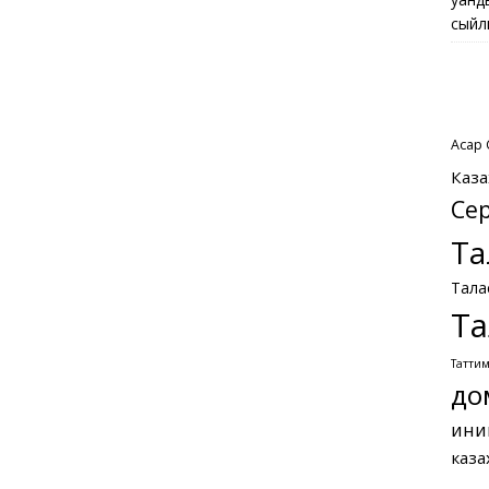
сыйл
Асқар
Каза
Се
Та
Тала
Та
Татти
до
ини
каза