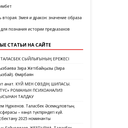
имбет
ь вторая. Змея и дракон: значение образа
 для познания истории предказахов
ЫЕ СТАТЬИ НА САЙТЕ
 ТАЛАСБЕК СЫЙЛЫҒЫНЫҢ ЕРЕЖЕСІ
ызбаева Зира Жетібайқызы (Зира
ызбай). Өмірбаян
ат Қанат. КҮЙ МЕН СӨЗДІҢ ШИПАСЫ.
ЛТҮС» РОМАНЫН ПСИХОАНАЛИЗ
ҒЫСЫНАН ТАЛДАУ
ем Нұркенов. Таласбек Әсемқұловтың
ферасы – көңіл түкпіріндегі күй.
сбектану 2025 номинанты
дық Ғайноллаев. ЖЕЗТЫРНАҚ. Таласбек