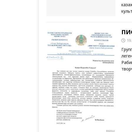
каза
куль
ПИ
19
Груп
леге
Раби
твор