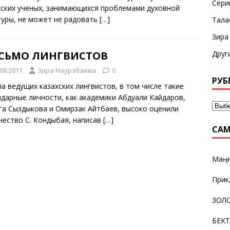
Сери
хских ученых, занимающихся проблемами духовной
туры, не может не радовать
[…]
Тала
Зира
Друг
СЬМО ЛИНГВИСТОВ
.08.2011
Зира Наурзбаева
0
РУБ
па ведущих казахских лингвистов, в том числе такие
ндарные личности, как академики Абдуали Кайдаров,
га Сыздыкова и Омирзак Айтбаев, высоко оценили
чество С. Кондыбая, написав
[…]
САМ
Маңғ
Прик
ЗОЛО
БЕК