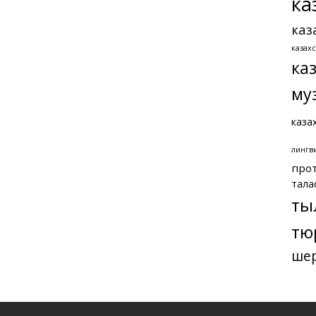
ка
каз
казах
ка
му
каза
лингв
про
тала
ты
тю
ше