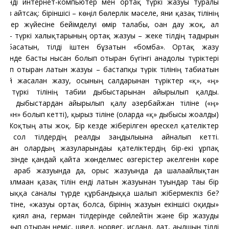
Енді интернет-компьютер мен ортақ түркі жазуы туралы
сөз айтсақ: біріншісі – көңіл бөлерлік мәселе, яғни қазақ тілінің
ютер жүйесіне бейімделуі өмір талабы, оған дау жоқ, ал
ісі – түркі халықтарының ортақ жазуы – жеке тілдің тағдырын
а басатын, тілді іштен бұзатын «бомба». Ортақ жазу
есінде басты нысан болып отырған бүгінгі анадолы түріктері
нып отырған латын жазуы – бастапқы түрік тілінің табиғатын
мей жасалған жазу, осының салдарынан түріктер «қ», «ң»
ты түркі тілінің табиғи дыбыстарынан айырылып қалды.
дай дыбыстардан айырылып қалу әзербайжан тіліне («ң»
ы «н» болып кетті), қырғыз тіліне (оларда «қ» дыбысы жоғалды)
н. Жоқтың аты жоқ. Бір кезде жіберілген өрескел қателіктер
нде сол тілдердің реалды заңдылығына айналып кетті.
қтан олардың жазуларындағы қателіктердің бір-екі ұрпақ
 кезінде қандай қайта жөнделмес өзгерістер әкелгенін көре
ып, араб жазуында да, орыс жазуында да шалағайлықтан
а алмаған қазақ тілін енді латын жазуынан туындар тағы бір
айлыққа саналы түрде құрбандыққа шалып жібермекпіз бе?
үстіне, «жазуы ортақ болса, бірінің жазуын екіншісі оқиды»
ос қиял ғана, герман тілдерінде сөйлейтін және бір жазуды
ланып отырған неміс, швед, норвег, исланд, дат, ағылшын тілді