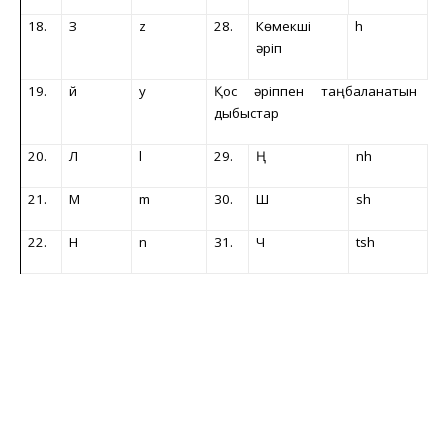
18.
З
z
28.
Көмекші
h
әріп
19.
й
y
Қос әріппен таңбаланатын
дыбыстар
20.
Л
l
29.
Ң
nh
21.
М
m
30.
Ш
sh
22.
Н
n
31.
Ч
tsh