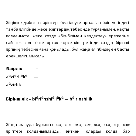
Жіңішке дыбысты әріптері белгілеуге арналған әріп үстіндегі
таңба әліпбиде жеке әріптердің төбесінде тұрғанымен, нақты
қолданыста, жеке сөзде «бір-бірімен кездеспеу» ережесіне
сай тек сол сөзге ортақ көрсеткіш ретінде сөздің бірінші
әрпінің төбесіне ғана қойылады, бұл жаңа әліпбидің ең басты
ерекшелігі. Мысалы:
Әзірлік –
ü
ü
ü
ü
a
zi
rli
k
—
ü
a
zirlik
ü
ü
ü
ü
ü
ü
Біріншілік – bi
ri
nshi
li
k
— b
irinshilik
Жаңа жазуда бұрынғы «э», «ю», «я», «е», «ь», «ъ», «ц», «щ»
әріптері қолданылмайды, өйткені оларды қолда бар