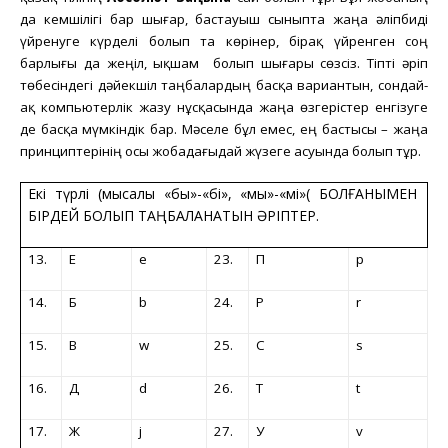
да кемшілігі бар шығар, бастауыш сыныпта жаңа әліпбиді
үйренуге күрделі болып та көрінер, бірақ үйренген соң
барлығы да жеңіл, ықшам
болып шығары сөзсіз. Тіпті әріп
төбесіндегі дәйекшіл таңбалардың басқа вариантын, сондай-
ақ компьютерлік жазу нұсқасында жаңа өзгерістер енгізуге
де басқа мүмкіндік бар. Мәселе бұл емес, ең бастысы – жаңа
принциптерінің осы жобадағыдай жүзеге асуында болып тұр.
Екі түрлі (мысалы «бы»-«бі», «мы»-«мі»( БОЛҒАНЫМЕН
БІРДЕЙ БОЛЫП ТАҢБАЛАНАТЫН ӘРІПТЕР.
13.
Е
e
23.
П
p
14.
Б
b
24.
Р
r
15.
В
w
25.
С
s
16.
Д
d
26.
Т
t
17.
Ж
j
27.
У
v