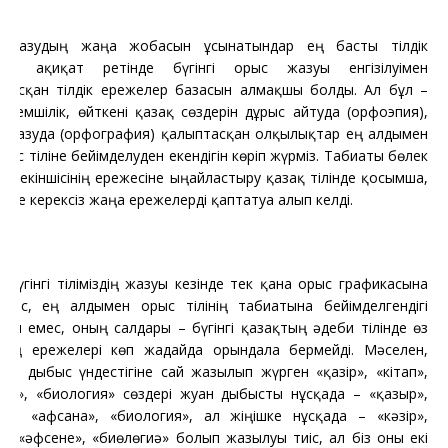
Жазудың жаңа жобасын ұсынатындар ең басты тілдік
ыс, ақиқат ретінде бүгінгі орыс жазуы енгізілуімен
тасқан тілдік ережелер базасын алмақшы болды. Ал бұл –
 кемшілік, өйткені қазақ сөздерін дұрыс айтуда (орфоэпия),
 жазуда (орфография) қалыптасқан олқылықтар ең алдымен
рыс тіліне бейімделуден екендігін көріп жүрміз. Табиғаты бөлек
ілді екіншісінің ережесіне ыңғайластыру қазақ тілінде қосымша,
зінде керексіз жаңа ережелерді қаптатуға алып келді.
Бүгінгі тіліміздің жазуы кезінде тек қана орыс графикасына
емес, ең алдымен орыс тілінің табиғатына бейімделгендігі
ын емес, оның салдары – бүгінгі қазақтың әдеби тілінде өз
іздің ережелері көп жағдайда орындала бермейді. Мәселен,
ют дыбыс үндестігіне сай жазылып жүрген «қазір», «кітап»,
на», «биология» сөздері жуан дыбысты нұсқада – «қазыр»,
п», «афсана», «биология», ал жіңішке нұсқада – «кәзір»,
п», «әфсене», «биөлөгиә» болып жазылуы тиіс, ал біз оны екі