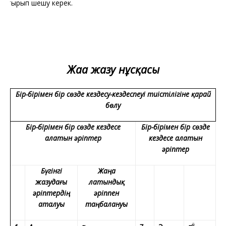
е отырып шешу керек.
Жаңа жазу нұсқасы
Бір-бірімен бір сөзде кездесу-кездеспеуі тиістілігіне қарай
бөлу
Бір-бірімен бір сөзде кездесе
Бір-бірімен бір сөзде
алатын әріптер
кездесе алатын
әріптер
Бүгінгі
Жаңа
жазудағы
латындық
әріптердің
әріппен
аталуы
таңбалануы
ü