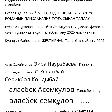
Өмірбаян
Гүлзат Қанат. КҮЙ МЕН СӨЗДІҢ ШИПАСЫ. «ТАЛТҮС»
РОМАНЫН ПСИХОАНАЛИЗ ТҰРҒЫСЫНАН ТАЛДАУ
Рүстем Нұркенов. Таласбек Әсемқұловтың мелосферасы –
көңіл түкпіріндегі күй. Таласбектану 2025 номинанты
Қуандық Ғайноллаев. ЖЕЗТЫРНАҚ. Таласбек сыйлығы 2025
Зира Наурзбаева
Казахи
Асқар Сүлейменов
С. Кондыбай
Кобланды
Роман
Серикбол Кондыбай
Таласбек Асемкулов
Таласбектану
Таласбек Әсемқұлов
Таттимбет
домбра
война