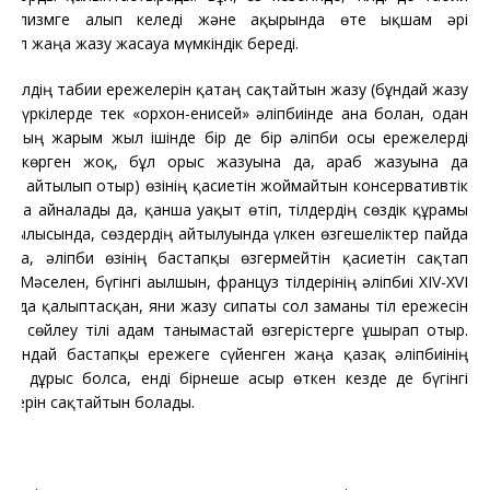
онализмге алып келеді және ақырында өте ықшам әрі
нал жаңа жазу жасауға мүмкіндік береді.
Тілдің табиғи ережелерін қатаң сақтайтын жазу (бұндай жазу
 түркілерде тек «орхон-енисей» әліпбиінде ғана болған, одан
гі мың жарым жыл ішінде бір де бір әліпби осы ережелерді
ріп көрген жоқ, бұл орыс жазуына да, араб жазуына да
ты айтылып отыр) өзінің қасиетін жоймайтын консервативтік
ымға айналады да, қанша уақыт өтіп, тілдердің сөздік құрамы
ұрылысында, сөздердің айтылуында үлкен өзгешеліктер пайда
 да, әліпби өзінің бастапқы өзгермейтін қасиетін сақтап
ы. Мәселен, бүгінгі ағылшын, француз тілдерінің әліпбиі XIV-XVI
ларда қалыптасқан, яғни жазу сипаты сол заманғы тіл ережесін
са, сөйлеу тілі адам танымастай өзгерістерге ұшырап отыр.
сындай бастапқы ережеге сүйенген жаңа қазақ әліпбиінің
уы дұрыс болса, енді бірнеше ғасыр өткен кезде де бүгінгі
ттерін сақтайтын болады.