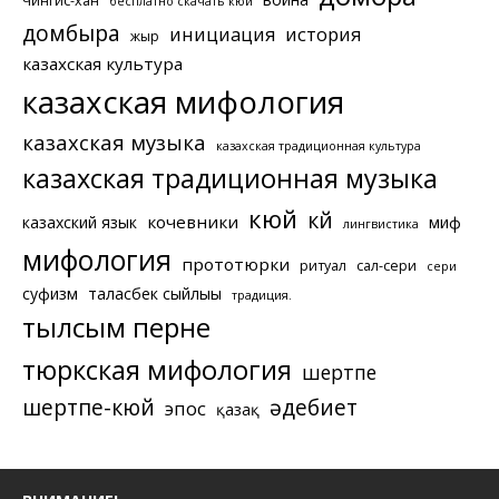
Чингис-хан
бесплатно скачать кюй
домбыра
инициация
история
жыр
казахская культура
казахская мифология
казахская музыка
казахская традиционная культура
казахская традиционная музыка
кюй
күй
кочевники
казахский язык
миф
лингвистика
мифология
прототюрки
ритуал
сал-сери
сери
суфизм
таласбек сыйлығы
традиция.
тылсым перне
тюркская мифология
шертпе
шертпе-кюй
әдебиет
эпос
қазақ