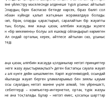
 тіліне үйлестіру мәселесінде әлденеше түрлі ұсыныс айтылып
. Олардың бірін баспасөз бетінде көрсек, біраз бөлігі сол
яланбаған күйінде қалып жатқанын жорамалдауға болады.
с көп, бірақ оларды қарастырып, саралайтын бір жауапты
лықтың болуы, яғни жаңа қазақ әліпбиін жасауды жүзеге
тын «бір мекеменің» болуы әлі ешкімді ойландырып көрмеген
ы. Ал ондай орталық керек, әйтпесе айтылған сөз, ұсыныс
 кетеді.
Жаңа қазақ әліпбиін жасауда қолданылар негізгі принциптер
біз неге жазу ауыстырмақпыз?» деген бастапқы сауалға жауап
жағы әлі күнге дейін шешілмеген. Көріп жүргеніміздей, осындай
 қойылғанда жауап берген ғұламаларымыз бен зиялы қауым
ері осы сауалдың негізгі мәніне үңіле алмай, тек үйреншікті,
а себептерді – компьютер-интернетке, ортақ түрік жазуы
есіне ғана тоқталады. Бұлар – негізгі емес, қосалқы шарттар