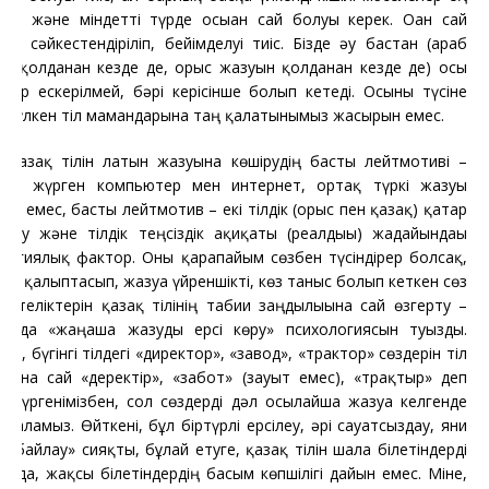
ен және міндетті түрде осыған сай болуы керек. Оған сай
се, сәйкестендіріліп, бейімделуі тиіс. Бізде әу бастан (араб
н қолданған кезде де, орыс жазуын қолданған кезде де) осы
лер ескерілмей, бәрі керісінше болып кетеді. Осыны түсіне
ан үлкен тіл мамандарына таң қалатынымыз жасырын емес.
Қазақ тілін латын жазуына көшірудің басты лейтмотиві –
лып жүрген компьютер мен интернет, ортақ түркі жазуы
есі емес, басты лейтмотив – екі тілдік (орыс пен қазақ) қатар
сүру және тілдік теңсіздік ақиқаты (реалдығы) жағдайындағы
логиялық фактор. Оны қарапайым сөзбен түсіндірер болсақ,
ізде қалыптасып, жазуға үйреншікті, көз таныс болып кеткен сөз
қателіктерін қазақ тілінің табиғи заңдылығына сай өзгерту –
мызда «жаңаша жазуды ерсі көру» психологиясын туғызды.
ен, бүгінгі тілдегі «директор», «завод», «трактор» сөздерін тіл
атына сай «деректір», «забот» (зауыт емес), «трақтыр» деп
 жүргенімізбен, сол сөздерді дәл осылайша жазуға келгенде
іп қаламыз. Өйткені, бұл біртүрлі ерсілеу, әрі сауатсыздау, яғни
озбайлау» сияқты, бұлай етуге, қазақ тілін шала білетіндерді
ғанда, жақсы білетіндердің басым көпшілігі дайын емес. Міне,