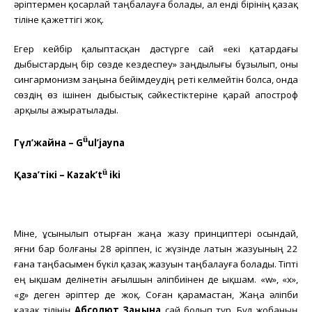
әріптермен қосарлай таңбалауға болады, ал енді бірінің қазақ
.
тіліне қажеттігі жоқ
Егер кейбір қалыптасқан дәстүрге сай «екі қатардағы
дыбыстардың бір сөзде кездеспеу» заңдылығы бұзылып, оны
сингармонизм заңына бейімдеудің реті келмейтін болса, онда
сөздің өз ішінен дыбыстық сәйкестіктеріне қарай апостроф
арқылы ажыратылады.
ü
Гүл’жайна – G
ul’jayna
ü
Қазақ’тікі – Kazak’t
iki
Міне, ұсынылып отырған жаңа жазу принциптері осындай,
яғни бар болғаны 28 әріппен, іс жүзінде латын жазуының 22
ғана таңбасымен бүкіл қазақ жазуын таңбалауға болады. Тіпті
ең ықшам делінетін ағылшын әліпбиінен де ықшам. «w», «x»,
«g» деген әріптер де жоқ. Соған қарамастан, Жаңа әліпби
қазақ тілінің
Абсолют Заңына
сай болып тұр. Бұл жобаның