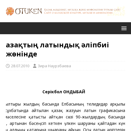
Қазақтың латындық әліпбиі
жөнінде
28.07.2010
Зира Наурзбаева
Cерікбол ҚОНДЫБАЙ
Былтырғы жылдың басында Елбасының телидидар арқылы
ен сұхбатында айтылған қазақ жазуын латын графикасына
ру мәселесіне қатысты айтқан сөзі 90-жылдардың басында
іліп, артынан бәсеңсіп кеткен үлкен шаруаны қайтадан күн
бінің алдыңғы қатарына шығарғаны айқын. Осы латын әріптерін