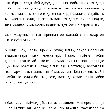
сының біріне сөзді бейімдеудің орнына қойыртпақ сөздерді
ық. Сол сияқты дәстүрлі тілімізге сай жатық «ысмайыл»,
был», «ырамазан», «ілеген» деген сөздерді «смаил», «сқабыл»,
азан», «леген» сияқты жарымжан сөздерге айналдырдық,
й шала сөздер тілдік қорымыздың елеулі бөлігін құрап отыр.
Қазақ жазуының негізгі принциптері қандай және олар ең
ен неге сүйенуі тиіс?
Біріншіден, ең басты тірек – қазақ тілінің пайда болғаннан
і заңдылықтары мен ережелері. Қазақ тілінің табиғи
ылықтары толықтай және дауласпайтын заң ретінде
дануы тиіс. Мәселен, қазақ тіліне тән бастапқы, абсолютті
тік (сингармонизм) заңының бұлжымауы. Кез-келген, мейлі
дікі, мейлі шет елдікі болсын, сөзді жазғанда қазақ тілінің табиғи
лығы қолданылуы тиіс.
Ең бастысы – тіліміздің бастапқы ерекшелігі мен ереже-заңы
ют болуы тиіс, ал барлық басқа үлкенді-кішілі мәселелер ең