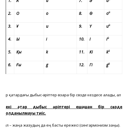
a
1.
А
a
7.
Ә
o
2.
О
o
8.
Ө
ü
u
3.
Ұ
u
9.
Ү
ü
i
4.
Ы
i
10.
І
ü
k
5.
Қы
k
11.
Кі
ü
g
6.
Ғы
g
12.
Гі
ü
Әр қатардағы дыбыс-әріптер өзара бір сөзде кездесе алады, ал
екі қатар дыбыс әріптері ешқашан бір сөзде
қолданылмауы тиіс.
Бұл – жаңа жазудың да ең басты ережесі (сингармонизм заңы).