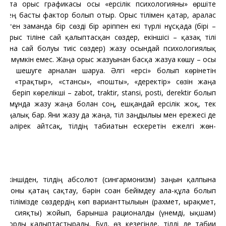
тұста орыс графикасы осы «ерсілік психологияны» өршіте
ін ең басты фактор болып отыр. Орыс тілімен қатар, аралас
сүрген заманда бір сөзді бір әріппен екі түрлі нұсқада (бірі –
гі орыс тіліне сай қалыптасқан сөздер, екіншісі – қазақ тілі
атына сай болуы тиіс сөздер) жазу осындай психологиялық
дан мүмкін емес. Жаңа орыс жазуынан басқа жазуға көшу – осы
ені шешуге арналған шаруа. Әлгі «ерсі» болып көрінетін
т», «трақтыр», «стансы», «пошты», «деректір» сөзін жаңа
н беріп көрелікші – zabot, traktir, stansi, posti, derektir болып
ы, мұнда жазу жаңа болған соң, ешқандай ерсілік жоқ, тек
жаңалық бар. Яғни жазу да жаңа, тіл заңдылығы мен ережесі де
(дәлірек айтсақ, тілдің табиғатын ескеретін ежелгі жөн-
).
Екіншіден, тілдің абсолют (сингармонизм) заңын қалпына
ру, оны қатаң сақтау, бәрін соған бейімдеу ала-құла болып
ан тілімізде сөздердің көп варианттылығын (рахмет, ырақмет,
мет сияқты) жойып, барынша рационалды (үнемді, ықшам)
к қорды қалыптастырады. Бұл, өз кезегінде, тілді де табиғи