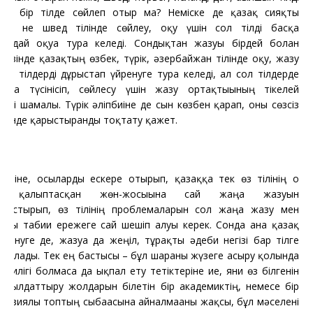
тар бір тілде сөйлеп отыр ма? Неміске де қазақ сияқты
шын, не швед тілінде сөйлеу, оқу үшін сол тілді басқа
ардай оқуға тура келеді. Сондықтан жазуы бірдей болған
ң өзінде қазақтың өзбек, түрік, әзербайжан тілінде оқу, жазу
сол тілдерді дұрыстап үйренуге тура келеді, ал сол тілдерде
қана түсінісіп, сөйлесу үшін жазу ортақтығының тікелей
тігі шамалы. Түрік әліпбиіне де сын көзбен қарап, оны сөзсіз
ретінде қарыстырғанды тоқтату қажет.
Міне, осыларды ескере отырып, қазаққа тек өз тілінің о
та қалыптасқан жөн-жосығына сай жаңа жазуын
птастырып, өз тілінің проблемаларын сол жаңа жазу мен
пқы табиғи ережеге сай шешіп алуы керек. Сонда ғана қазақ
үйренуге де, жазуға да жеңіл, тұрақты әдеби негізі бар тілге
а алады. Тек ең бастысы – бұл шараны жүзеге асыру қолында
 билігі болмаса да ықпал ету тетіктеріне ие, яғни өз білгенін
қабылдаттыру жолдарын білетін бір академиктің, немесе бір
лі зиялы топтың сыбағасына айналмағаны жақсы, бұл мәселені