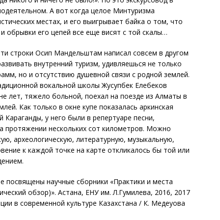
модеятельном. А вот когда целое Минтуризма
стических местах, и его выигрывает байка о том, что
 и обрывки его цепей все еще висят с той скалы…
Эти строки Осип Мандельштам написал совсем в другом
 развивать внутренний туризм, удивляешься не только
амм, но и отсутствию душевной связи с родной землей.
радиционной вокальной школы Жусупбек Елебеков
оне лет, тяжело больной, поехал на поезде из Алматы в
млей. Как только в окне купе показалась аркинская
й Караганды, у него были в репертуаре песни,
на протяжении нескольких сот километров. Можно
ую, археологическую, литературную, музыкальную,
овение к каждой точке на карте откликалось бы той или
дением.
е посвящены научные сборники «Практики и места
ческий обзор)». Астана, ЕНУ им. Л.Гумилева, 2016, 2017
ии в современной культуре Казахстана / К. Медеуова