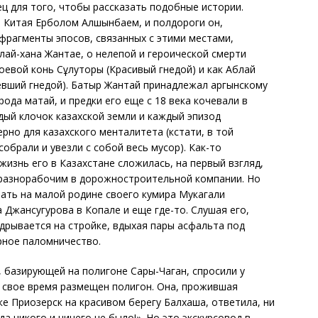
ц для того, чтобы рассказать подобные истории.
з Китая Ерболом Алшынбаем, и полдороги он,
 фрагменты эпосов, связанных с этими местами,
ай-хана Жантае, о нелепой и героической смерти
боевой конь Сұлуторы (Красивый гнедой) и как Аблай
евший гнедой). Батыр Жантай принадлежал аргынскому
ода матай, и предки его еще с 18 века кочевали в
дый клочок казахской земли и каждый эпизод
ерно для казахского менталитета (кстати, в той
обрали и увезли с собой весь мусор). Как-то
жизнь его в Казахстане сложилась, на первый взгляд,
 разнорабочим в дорожностроительной компании. Но
вать на малой родине своего кумира Мукагали
 Джансугурова в Копале и еще где-то. Слушая его,
дрывается на стройке, вдыхая пары асфальта под
рное паломничество.
, базирующей на полигоне Сары-Чаган, спросили у
в свое время размещен полигон. Она, прожившая
е Приозерск на красивом берегу Балхаша, ответила, ни
да никого и ничего не было!». Но это экскурсовод в