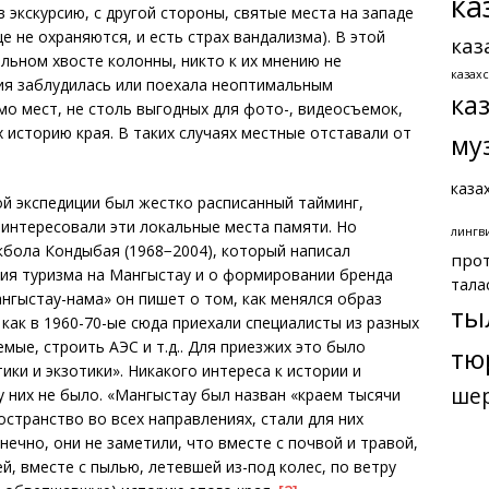
ка
экскурсию, с другой стороны, святые места на западе
 не охраняются, и есть страх вандализма). В этой
каз
льном хвосте колонны, никто к их мнению не
казах
ция заблудилась или поехала неоптимальным
ка
о мест, не столь выгодных для фото-, видеосъемок,
 историю края. В таких случаях местные отставали от
му
каза
й экспедиции был жестко расписанный тайминг,
 интересовали эти локальные места памяти. Но
лингв
бола Кондыбая (1968−2004), который написал
про
тия туризма на Мангыстау и о формировании бренда
тала
ангыстау-нама» он пишет о том, как менялся образ
ты
как в 1960-70-ые сюда приехали специалисты из разных
ые, строить АЭС и т.д.. Для приезжих это было
тю
ики и экзотики». Никакого интереса к истории и
ше
у них не было. «Мангыстау был назван «краем тысячи
остранство во всех направлениях, стали для них
нечно, они не заметили, что вместе с почвой и травой,
, вместе с пылью, летевшей из-под колес, по ветру