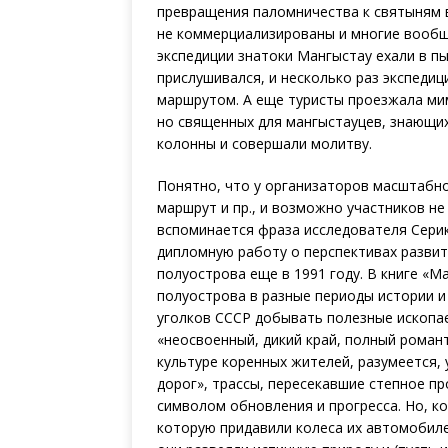
превращения паломничества к святыням в 
не коммерциализированы и многие вообще
экспедиции знатоки Мангыстау ехали в пы
прислушивался, и несколько раз экспеди
маршрутом. А еще туристы проезжала мим
но священных для мангыстауцев, знающих
колонны и совершали молитву.
Понятно, что у организаторов масштабно
маршрут и пр., и возможно участников не
вспоминается фраза исследователя Серик
дипломную работу о перспективах разви
полуострова еще в 1991 году. В книге «М
полуострова в разные периоды истории и 
уголков СССР добывать полезные ископаем
«неосвоенный, дикий край, полный романт
культуре коренных жителей, разумеется, 
дорог», трассы, пересекавшие степное пр
символом обновления и прогресса. Но, ко
которую придавили колеса их автомобилей