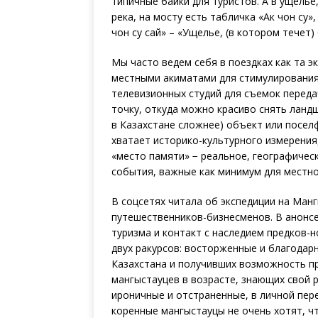
типичные байки для туристов. А в ущелье
река, на мосту есть табличка «Ак чон су
чон су сай» – «Ущелье, (в котором течет)
Мы часто ведем себя в поездках как та э
местными акиматами для стимулирования 
телевизионных студий для съемок переда
точку, откуда можно красиво снять ланд
в Казахстане сложнее) объект или поселф
хватает историко-культурного измерения
«место памяти» − реальное, географичес
события, важные как минимум для местн
В соцсетях читала об экспедиции на Ман
путешественников-бизнесменов. В анонсе
туризма и контакт с наследием предков
двух ракурсов: восторженные и благодар
Казахстана и получивших возможность пр
мангыстауцев в возрасте, знающих свой 
ироничные и отстраненные, в личной пер
коренные мангыстауцы не очень хотят, чт