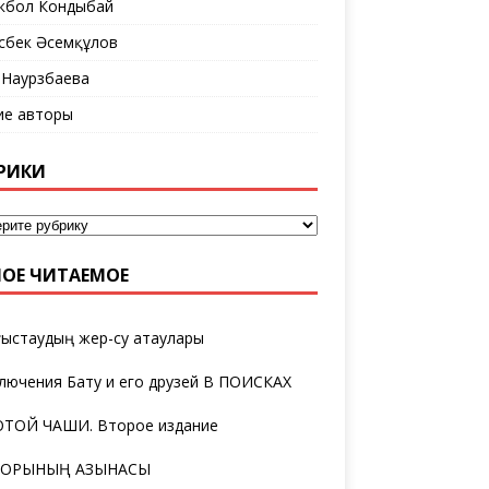
кбол Кондыбай
сбек Әсемқұлов
 Наурзбаева
ие авторы
РИКИ
ОЕ ЧИТАЕМОЕ
ыстаудың жер-су атаулары
лючения Бату и его друзей В ПОИСКАХ
ТОЙ ЧАШИ. Второе издание
ТОРЫНЫҢ ҚАЗЫНАСЫ