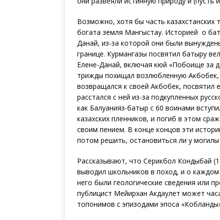
они развеяли истинную природу и (пусть
Возможно, хотя бы часть казахстанских 
богата земля Мангыстау. Историей о ба
Данай, из-за которой они были вынужден
границе. Курмангазы посвятил батыру ве
Елене-Данай, включая кюй «Побоище за д
трижды похищал возлюбленную Акбобек, к
возвращался к своей Акбобек, посвятил 
расстался с ней из-за подкупленных русск
как Балуанияз-батыр с 60 воинами вступи
казахских пленников, и погиб в этом сра
своим пением. В конце концов эти истори
потом решить, остановиться ли у могилы
Рассказывают, что Серикбол Кондыбай (1
выводил школьников в поход, и о каждом
него были геологические сведения или пр
публицист Мейирхан Акдаулет может часа
топонимов с эпизодами эпоса «Кобланды»