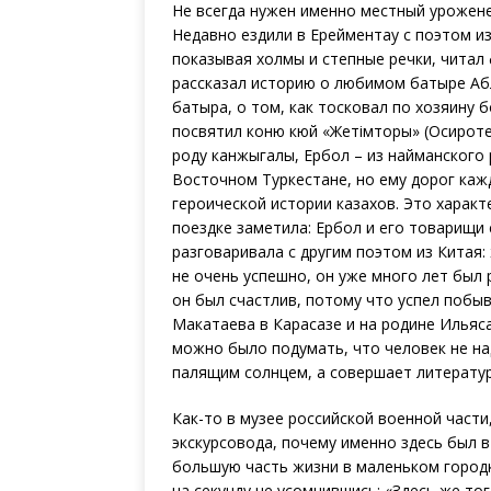
Не всегда нужен именно местный урожене
Недавно ездили в Ерейментау с поэтом и
показывая холмы и степные речки, читал
рассказал историю о любимом батыре Абл
батыра, о том, как тосковал по хозяину 
посвятил коню кюй «Жетімторы» (Осирот
роду канжыгалы, Ербол – из найманского р
Восточном Туркестане, но ему дорог каж
героической истории казахов. Это характ
поездке заметила: Ербол и его товарищи с
разговаривала с другим поэтом из Китая: 
не очень успешно, он уже много лет был
он был счастлив, потому что успел побы
Макатаева в Карасазе и на родине Ильяса
можно было подумать, что человек не на
палящим солнцем, а совершает литерату
Как-то в музее российской военной части
экскурсовода, почему именно здесь был 
большую часть жизни в маленьком городк
на секунду не усомнившись: «Здесь же тог