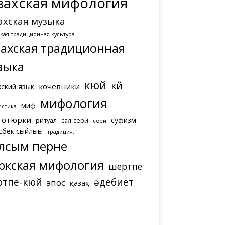
захская мифология
ахская музыка
ская традиционная культура
захская традиционная
зыка
кюй
күй
кочевники
хский язык
мифология
миф
истика
тотюрки
суфизм
ритуал
сал-сери
сери
сбек сыйлығы
традиция.
лсым перне
ркская мифология
шертпе
ртпе-кюй
әдебиет
эпос
қазақ