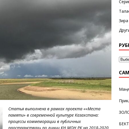
Сери
Тала
Зира
Друг
РУБ
САМ
Маңғ
Прик
Статья выполнена в рамках проекта ««Места
ЗОЛО
памяти» в современной культуре Казахстана:
процессы коммеморации в публичных
БЕК
пространствах» по линии КН МОН РК на 2018-2020