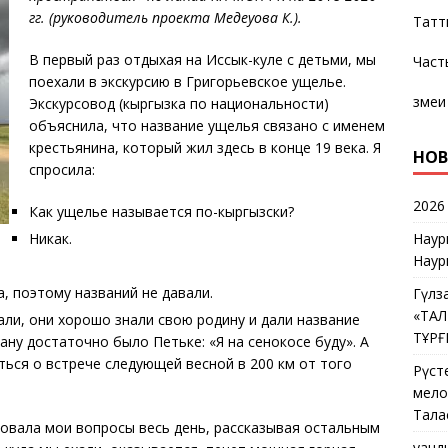
гг. (руководитель проекта Медеуова К.).
Татт
В первый раз отдыхая на Иссык-куле с детьми, мы
Част
поехали в экскурсию в Григорьевское ущелье.
змеи
Экскурсовод (кыргызка по национальности)
объяснила, что название ущелья связано с именем
крестьянина, который жил здесь в конце 19 века. Я
НОВ
спросила:
2026
Как ущелье называется по-кыргызски?
Наур
Никак.
Наур
, поэтому названий не давали.
Гүлз
«ТА
ли, они хорошо знали свою родину и дали название
ТҰР
ну достаточно было Петьке: «Я на сенокосе буду». А
ься о встрече следующей весной в 200 км от того
Рүст
мелос
Тала
ровала мои вопросы весь день, рассказывая остальным
Қуан