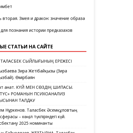
имбет
ь вторая. Змея и дракон: значение образа
 для познания истории предказахов
ЫЕ СТАТЬИ НА САЙТЕ
 ТАЛАСБЕК СЫЙЛЫҒЫНЫҢ ЕРЕЖЕСІ
ызбаева Зира Жетібайқызы (Зира
ызбай). Өмірбаян
ат Қанат. КҮЙ МЕН СӨЗДІҢ ШИПАСЫ.
ЛТҮС» РОМАНЫН ПСИХОАНАЛИЗ
ҒЫСЫНАН ТАЛДАУ
ем Нұркенов. Таласбек Әсемқұловтың
ферасы – көңіл түкпіріндегі күй.
сбектану 2025 номинанты
дық Ғайноллаев. ЖЕЗТЫРНАҚ. Таласбек