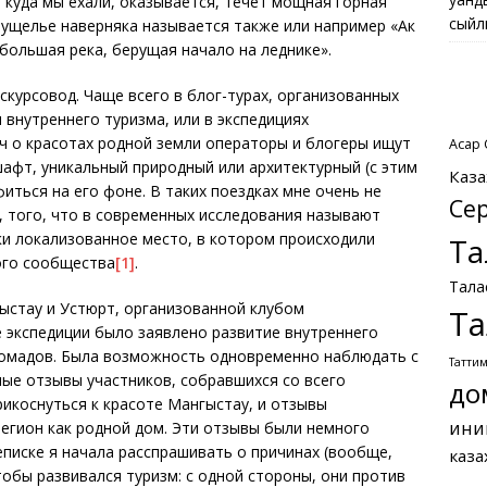
, куда мы ехали, оказывается, течет мощная горная
сыйл
», ущелье наверняка называется также или например «Ак
 большая река, берущая начало на леднике».
кскурсовод. Чаще всего в блог-турах, организованных
внутреннего туризма, или в экспедициях
ч о красотах родной земли операторы и блогеры ищут
Асқар
шафт, уникальный природный или архитектурный (с этим
Каза
иться на его фоне. В таких поездках мне очень не
Се
, того, что в современных исследования называют
ки локализованное место, в котором происходили
Та
ого сообщества
[1]
.
Тала
гыстау и Устюрт, организованной клубом
Та
 экспедиции было заявлено развитие внутреннего
-номадов. Была возможность одновременно наблюдать с
Татти
ные отзывы участников, собравшихся со всего
до
икоснуться к красоте Мангыстау, и отзывы
ини
регион как родной дом. Эти отзывы были немного
еписке я начала расспрашивать о причинах (вообще,
каза
обы развивался туризм: с одной стороны, они против