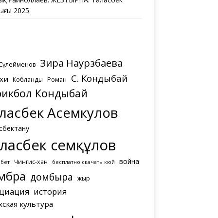
ығы 2025
Зира Наурзбаева
 Сүлейменов
С. Кондыбай
хи
Кобланды
Роман
рикбол Кондыбай
ласбек Асемкулов
сбектану
ласбек Әсемқұлов
война
Чингис-хан
мбет
бесплатно скачать кюй
мбра
домбыра
жыр
циация
история
хская культура