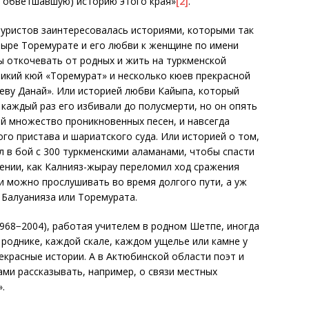
 и обветшавшую) историю этого края»
[2]
.
туристов заинтересовалась историями, которыми так
тыре Торемурате и его любви к женщине по имени
ы откочевать от родных и жить на туркменской
ликий кюй «Торемурат» и несколько кюев прекрасной
еву Данай». Или историей любви Кайыпа, который
аждый раз его избивали до полусмерти, но он опять
ей множество проникновенных песен, и навсегда
ого пристава и шариатского суда. Или историей о том,
л в бой с 300 туркменскими аламанами, чтобы спасти
жении, как Калнияз-жырау переломил ход сражения
и можно прослушивать во время долгого пути, а уж
 Балуанияза или Торемурата.
968−2004), работая учителем в родном Шетпе, иногда
 роднике, каждой скале, каждом ущелье или камне у
екрасные истории. А в Актюбинской области поэт и
ми рассказывать, например, о связи местных
.