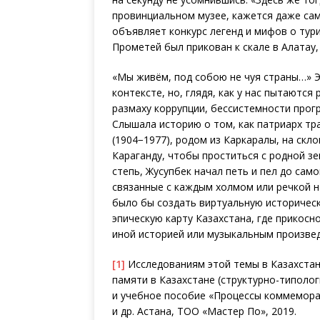
провинциальном музее, кажется даже са
объявляет конкурс легенд и мифов о тури
Прометей был прикован к скале в Алатау,
«Мы живём, под собою не чуя страны…» 
контексте, но, глядя, как у нас пытаются
размаху коррупции, бессистемности прогр
Слышала историю о том, как патриарх т
(1904−1977), родом из Каркаралы, на скл
Караганду, чтобы проститься с родной зе
степь, Жусупбек начал петь и пел до само
связанные с каждым холмом или речкой 
было бы создать виртуальную историческ
эпическую карту Казахстана, где прикосн
иной историей или музыкальным произве
[1]
Исследованиям этой темы в Казахстан
памяти в Казахстане (структурно-типологи
и учебное пособие «Процессы коммеморац
и др. Астана, ТОО «Мастер По», 2019.