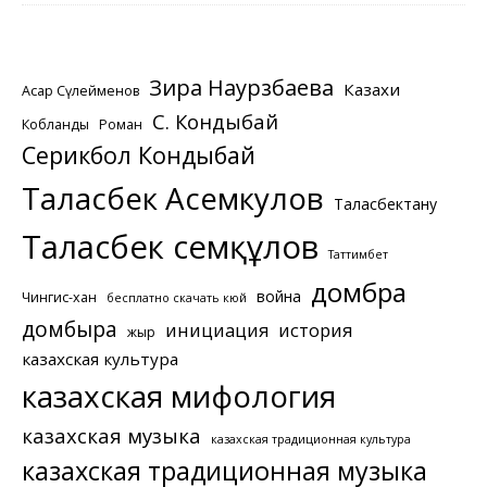
Зира Наурзбаева
Казахи
Асқар Сүлейменов
С. Кондыбай
Кобланды
Роман
Серикбол Кондыбай
Таласбек Асемкулов
Таласбектану
Таласбек Әсемқұлов
Таттимбет
домбра
война
Чингис-хан
бесплатно скачать кюй
домбыра
инициация
история
жыр
казахская культура
казахская мифология
казахская музыка
казахская традиционная культура
казахская традиционная музыка