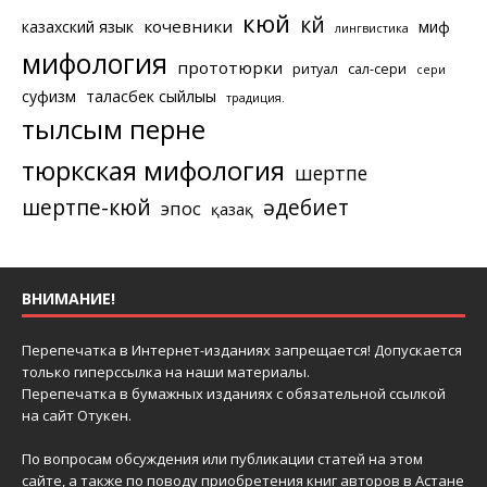
кюй
күй
кочевники
казахский язык
миф
лингвистика
мифология
прототюрки
ритуал
сал-сери
сери
суфизм
таласбек сыйлығы
традиция.
тылсым перне
тюркская мифология
шертпе
шертпе-кюй
әдебиет
эпос
қазақ
ВНИМАНИЕ!
Перепечатка в Интернет-изданиях запрещается! Допускается
только гиперссылка на наши материалы.
Перепечатка в бумажных изданиях с обязательной ссылкой
на сайт Отукен.
По вопросам обсуждения или публикации статей на этом
сайте, а также по поводу приобретения книг авторов в Астане