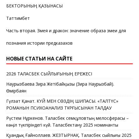
БЕКТОРЫНЫҢ ҚАЗЫНАСЫ
Таттимбет
Часть вторая. Змея и дракон: значение образа змеи для
познания истории предказахов
НОВЫЕ СТАТЬИ НА САЙТЕ
2026 ТАЛАСБЕК СЫЙЛЫҒЫНЫҢ ЕРЕЖЕСІ
Наурызбаева Зира Жетібайқызы (Зира Наурызбай).
Өмірбаян
Гүлзат Қанат. КҮЙ МЕН СӨЗДІҢ ШИПАСЫ. «ТАЛТҮС»
РОМАНЫН ПСИХОАНАЛИЗ ТҰРҒЫСЫНАН ТАЛДАУ
Рүстем Нұркенов. Таласбек Әсемқұловтың мелосферасы –
көңіл түкпіріндегі күй. Таласбектану 2025 номинанты
Қуандық Ғайноллаев. ЖЕЗТЫРНАҚ. Таласбек сыйлығы 2025