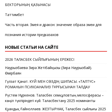
БЕКТОРЫНЫҢ ҚАЗЫНАСЫ
Таттимбет
Часть вторая. Змея и дракон: значение образа змеи для
познания истории предказахов
НОВЫЕ СТАТЬИ НА САЙТЕ
2026 ТАЛАСБЕК СЫЙЛЫҒЫНЫҢ ЕРЕЖЕСІ
Наурызбаева Зира Жетібайқызы (Зира Наурызбай).
Өмірбаян
Гүлзат Қанат. КҮЙ МЕН СӨЗДІҢ ШИПАСЫ. «ТАЛТҮС»
РОМАНЫН ПСИХОАНАЛИЗ ТҰРҒЫСЫНАН ТАЛДАУ
Рүстем Нұркенов. Таласбек Әсемқұловтың мелосферасы –
көңіл түкпіріндегі күй. Таласбектану 2025 номинанты
Қуандық Ғайноллаев. ЖЕЗТЫРНАҚ. Таласбек сыйлығы 2025