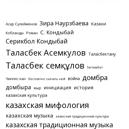
Зира Наурзбаева
Казахи
Асқар Сүлейменов
С. Кондыбай
Кобланды
Роман
Серикбол Кондыбай
Таласбек Асемкулов
Таласбектану
Таласбек Әсемқұлов
Таттимбет
домбра
война
Чингис-хан
бесплатно скачать кюй
домбыра
инициация
история
жыр
казахская культура
казахская мифология
казахская музыка
казахская традиционная культура
казахская традиционная музыка