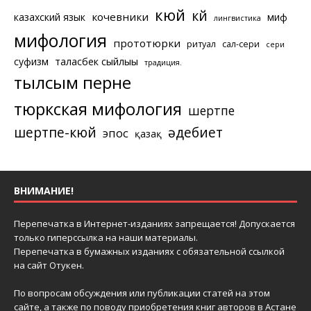
кюй
күй
кочевники
казахский язык
миф
лингвистика
мифология
прототюрки
ритуал
сал-сери
сери
суфизм
таласбек сыйлығы
традиция.
тылсым перне
тюркская мифология
шертпе
шертпе-кюй
әдебиет
эпос
қазақ
ВНИМАНИЕ!
Перепечатка в Интернет-изданиях запрещается! Допускается
только гиперссылка на наши материалы.
Перепечатка в бумажных изданиях с обязательной ссылкой
на сайт Отукен.
По вопросам обсуждения или публикации статей на этом
сайте, а также по поводу приобретения книг авторов в Астане