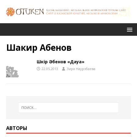
Шакир Абенов
Шәкір Әбенов «Дауа»
22.05.2013
Зира Наурзбаева
АВТОРЫ