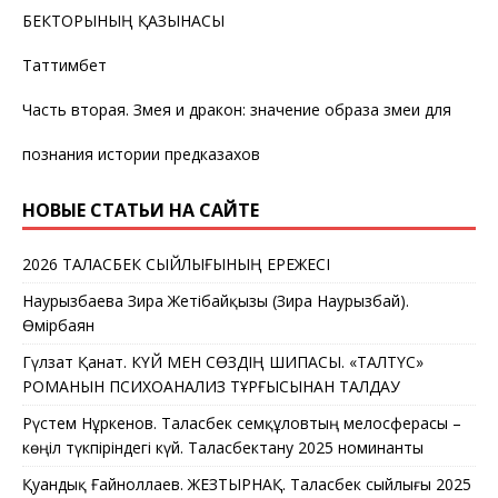
БЕКТОРЫНЫҢ ҚАЗЫНАСЫ
Таттимбет
Часть вторая. Змея и дракон: значение образа змеи для
познания истории предказахов
НОВЫЕ СТАТЬИ НА САЙТЕ
2026 ТАЛАСБЕК СЫЙЛЫҒЫНЫҢ ЕРЕЖЕСІ
Наурызбаева Зира Жетібайқызы (Зира Наурызбай).
Өмірбаян
Гүлзат Қанат. КҮЙ МЕН СӨЗДІҢ ШИПАСЫ. «ТАЛТҮС»
РОМАНЫН ПСИХОАНАЛИЗ ТҰРҒЫСЫНАН ТАЛДАУ
Рүстем Нұркенов. Таласбек Әсемқұловтың мелосферасы –
көңіл түкпіріндегі күй. Таласбектану 2025 номинанты
Қуандық Ғайноллаев. ЖЕЗТЫРНАҚ. Таласбек сыйлығы 2025