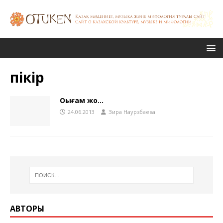
пікір
Оқығам жоқ…
24.06.2013
Зира Наурзбаева
АВТОРЫ