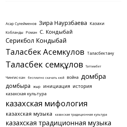
Зира Наурзбаева
Казахи
Асқар Сүлейменов
С. Кондыбай
Кобланды
Роман
Серикбол Кондыбай
Таласбек Асемкулов
Таласбектану
Таласбек Әсемқұлов
Таттимбет
домбра
война
Чингис-хан
бесплатно скачать кюй
домбыра
инициация
история
жыр
казахская культура
казахская мифология
казахская музыка
казахская традиционная культура
казахская традиционная музыка