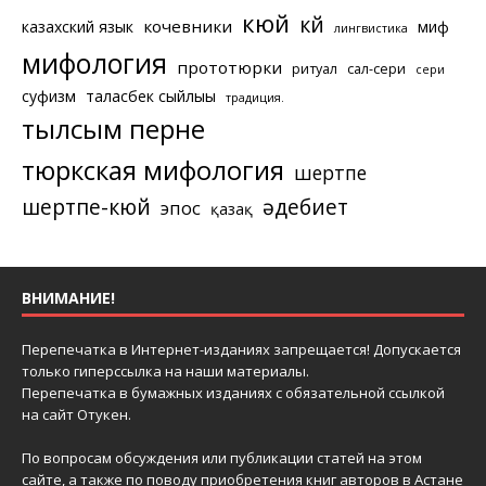
кюй
күй
кочевники
казахский язык
миф
лингвистика
мифология
прототюрки
ритуал
сал-сери
сери
суфизм
таласбек сыйлығы
традиция.
тылсым перне
тюркская мифология
шертпе
шертпе-кюй
әдебиет
эпос
қазақ
ВНИМАНИЕ!
Перепечатка в Интернет-изданиях запрещается! Допускается
только гиперссылка на наши материалы.
Перепечатка в бумажных изданиях с обязательной ссылкой
на сайт Отукен.
По вопросам обсуждения или публикации статей на этом
сайте, а также по поводу приобретения книг авторов в Астане