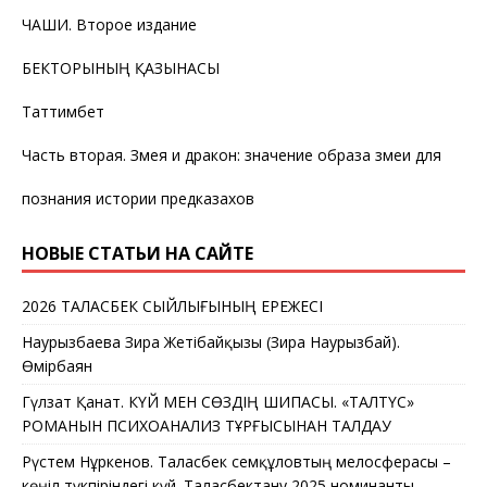
ЧАШИ. Второе издание
БЕКТОРЫНЫҢ ҚАЗЫНАСЫ
Таттимбет
Часть вторая. Змея и дракон: значение образа змеи для
познания истории предказахов
НОВЫЕ СТАТЬИ НА САЙТЕ
2026 ТАЛАСБЕК СЫЙЛЫҒЫНЫҢ ЕРЕЖЕСІ
Наурызбаева Зира Жетібайқызы (Зира Наурызбай).
Өмірбаян
Гүлзат Қанат. КҮЙ МЕН СӨЗДІҢ ШИПАСЫ. «ТАЛТҮС»
РОМАНЫН ПСИХОАНАЛИЗ ТҰРҒЫСЫНАН ТАЛДАУ
Рүстем Нұркенов. Таласбек Әсемқұловтың мелосферасы –
көңіл түкпіріндегі күй. Таласбектану 2025 номинанты