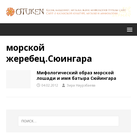
морской
жеребец.Сюингара
Мифологический образ морской
лошади и имя батыра Сюйингара
04.02.2012
Зира Наурзбаева