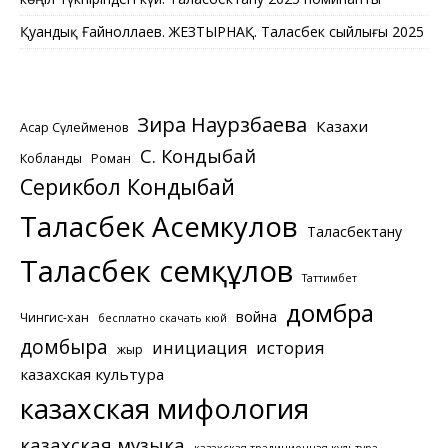
Қуандық Ғайноллаев. ЖЕЗТЫРНАҚ. Таласбек сыйлығы 2025
Зира Наурзбаева
Казахи
Асқар Сүлейменов
С. Кондыбай
Кобланды
Роман
Серикбол Кондыбай
Таласбек Асемкулов
Таласбектану
Таласбек Әсемқұлов
Таттимбет
домбра
война
Чингис-хан
бесплатно скачать кюй
домбыра
инициация
история
жыр
казахская культура
казахская мифология
казахская музыка
казахская традиционная культура