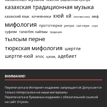
казахская традиционная музыка
кюй
күй
кочевники
казахский язык
миф
лингвистика
мифология
прототюрки
ритуал
сал-сери
сери
суфизм
таласбек сыйлығы
традиция.
тылсым перне
тюркская мифология
шертпе
шертпе-кюй
әдебиет
эпос
қазақ
ВНИМАНИЕ!
Перепечатка в Интернет-изданиях запрещается! Допускается
только гиперссылка на наши материалы.
Перепечатка в бумажных изданиях с обязательной ссылкой
на сайт Отукен.