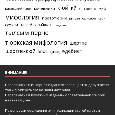
кюй
күй
кочевники
казахский язык
миф
лингвистика
мифология
прототюрки
ритуал
сал-сери
сери
суфизм
таласбек сыйлығы
традиция.
тылсым перне
тюркская мифология
шертпе
шертпе-кюй
әдебиет
эпос
қазақ
ВНИМАНИЕ!
Перепечатка в Интернет-изданиях запрещается! Допускается
только гиперссылка на наши материалы.
Перепечатка в бумажных изданиях с обязательной ссылкой
на сайт Отукен.
По вопросам обсуждения или публикации статей на этом