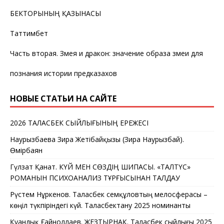
БЕКТОРЫНЫҢ ҚАЗЫНАСЫ
Таттимбет
Часть вторая. Змея и дракон: значение образа змеи для
познания истории предказахов
НОВЫЕ СТАТЬИ НА САЙТЕ
2026 ТАЛАСБЕК СЫЙЛЫҒЫНЫҢ ЕРЕЖЕСІ
Наурызбаева Зира Жетібайқызы (Зира Наурызбай).
Өмірбаян
Гүлзат Қанат. КҮЙ МЕН СӨЗДІҢ ШИПАСЫ. «ТАЛТҮС»
РОМАНЫН ПСИХОАНАЛИЗ ТҰРҒЫСЫНАН ТАЛДАУ
Рүстем Нұркенов. Таласбек Әсемқұловтың мелосферасы –
көңіл түкпіріндегі күй. Таласбектану 2025 номинанты
Қуандық Ғайноллаев. ЖЕЗТЫРНАҚ. Таласбек сыйлығы 2025