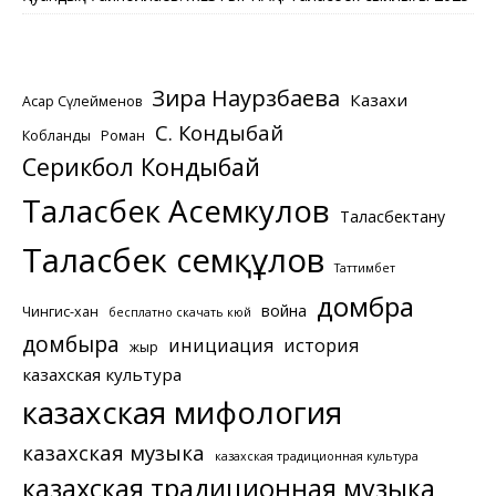
Зира Наурзбаева
Казахи
Асқар Сүлейменов
С. Кондыбай
Кобланды
Роман
Серикбол Кондыбай
Таласбек Асемкулов
Таласбектану
Таласбек Әсемқұлов
Таттимбет
домбра
война
Чингис-хан
бесплатно скачать кюй
домбыра
инициация
история
жыр
казахская культура
казахская мифология
казахская музыка
казахская традиционная культура
казахская традиционная музыка