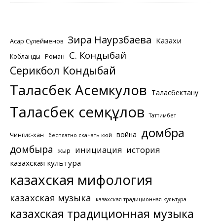
Зира Наурзбаева
Казахи
Асқар Сүлейменов
С. Кондыбай
Кобланды
Роман
Серикбол Кондыбай
Таласбек Асемкулов
Таласбектану
Таласбек Әсемқұлов
Таттимбет
домбра
война
Чингис-хан
бесплатно скачать кюй
домбыра
инициация
история
жыр
казахская культура
казахская мифология
казахская музыка
казахская традиционная культура
казахская традиционная музыка