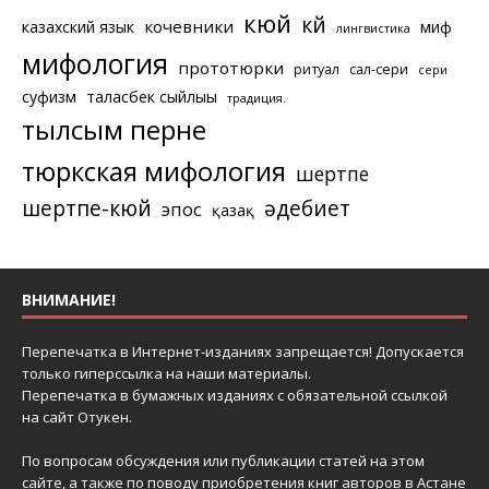
кюй
күй
кочевники
казахский язык
миф
лингвистика
мифология
прототюрки
ритуал
сал-сери
сери
суфизм
таласбек сыйлығы
традиция.
тылсым перне
тюркская мифология
шертпе
шертпе-кюй
әдебиет
эпос
қазақ
ВНИМАНИЕ!
Перепечатка в Интернет-изданиях запрещается! Допускается
только гиперссылка на наши материалы.
Перепечатка в бумажных изданиях с обязательной ссылкой
на сайт Отукен.
По вопросам обсуждения или публикации статей на этом
сайте, а также по поводу приобретения книг авторов в Астане