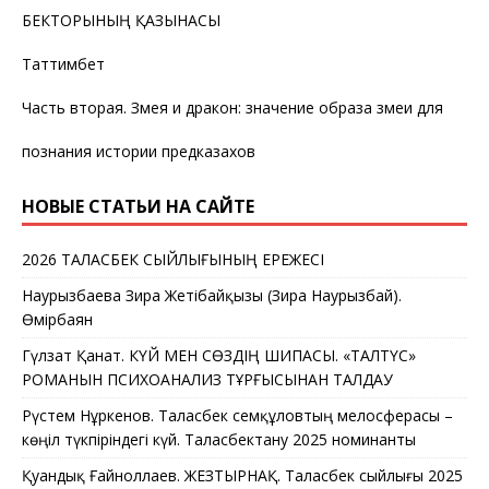
БЕКТОРЫНЫҢ ҚАЗЫНАСЫ
Таттимбет
Часть вторая. Змея и дракон: значение образа змеи для
познания истории предказахов
НОВЫЕ СТАТЬИ НА САЙТЕ
2026 ТАЛАСБЕК СЫЙЛЫҒЫНЫҢ ЕРЕЖЕСІ
Наурызбаева Зира Жетібайқызы (Зира Наурызбай).
Өмірбаян
Гүлзат Қанат. КҮЙ МЕН СӨЗДІҢ ШИПАСЫ. «ТАЛТҮС»
РОМАНЫН ПСИХОАНАЛИЗ ТҰРҒЫСЫНАН ТАЛДАУ
Рүстем Нұркенов. Таласбек Әсемқұловтың мелосферасы –
көңіл түкпіріндегі күй. Таласбектану 2025 номинанты
Қуандық Ғайноллаев. ЖЕЗТЫРНАҚ. Таласбек сыйлығы 2025