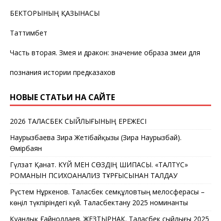
БЕКТОРЫНЫҢ ҚАЗЫНАСЫ
Таттимбет
Часть вторая. Змея и дракон: значение образа змеи для
познания истории предказахов
НОВЫЕ СТАТЬИ НА САЙТЕ
2026 ТАЛАСБЕК СЫЙЛЫҒЫНЫҢ ЕРЕЖЕСІ
Наурызбаева Зира Жетібайқызы (Зира Наурызбай).
Өмірбаян
Гүлзат Қанат. КҮЙ МЕН СӨЗДІҢ ШИПАСЫ. «ТАЛТҮС»
РОМАНЫН ПСИХОАНАЛИЗ ТҰРҒЫСЫНАН ТАЛДАУ
Рүстем Нұркенов. Таласбек Әсемқұловтың мелосферасы –
көңіл түкпіріндегі күй. Таласбектану 2025 номинанты
Қуандық Ғайноллаев. ЖЕЗТЫРНАҚ. Таласбек сыйлығы 2025