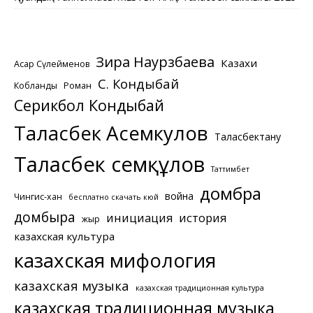
Зира Наурзбаева
Казахи
Асқар Сүлейменов
С. Кондыбай
Кобланды
Роман
Серикбол Кондыбай
Таласбек Асемкулов
Таласбектану
Таласбек Әсемқұлов
Таттимбет
домбра
война
Чингис-хан
бесплатно скачать кюй
домбыра
инициация
история
жыр
казахская культура
казахская мифология
казахская музыка
казахская традиционная культура
казахская традиционная музыка