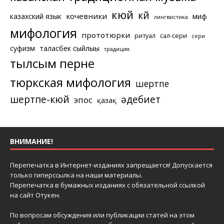
кюй
күй
кочевники
казахский язык
миф
лингвистика
мифология
прототюрки
ритуал
сал-сери
сери
суфизм
таласбек сыйлығы
традиция.
тылсым перне
тюркская мифология
шертпе
шертпе-кюй
әдебиет
эпос
қазақ
ВНИМАНИЕ!
Перепечатка в Интернет-изданиях запрещается! Допускается
только гиперссылка на наши материалы.
Перепечатка в бумажных изданиях с обязательной ссылкой
на сайт Отукен.
По вопросам обсуждения или публикации статей на этом