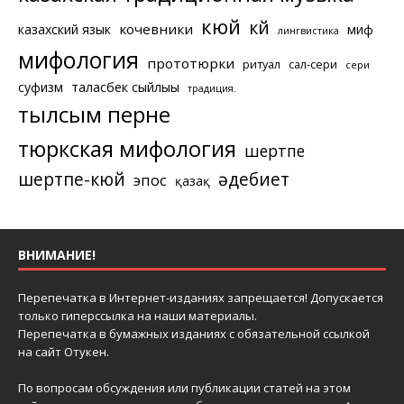
кюй
күй
кочевники
казахский язык
миф
лингвистика
мифология
прототюрки
ритуал
сал-сери
сери
суфизм
таласбек сыйлығы
традиция.
тылсым перне
тюркская мифология
шертпе
шертпе-кюй
әдебиет
эпос
қазақ
ВНИМАНИЕ!
Перепечатка в Интернет-изданиях запрещается! Допускается
только гиперссылка на наши материалы.
Перепечатка в бумажных изданиях с обязательной ссылкой
на сайт Отукен.
По вопросам обсуждения или публикации статей на этом