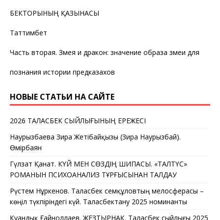
БЕКТОРЫНЫҢ ҚАЗЫНАСЫ
Таттимбет
Часть вторая. Змея и дракон: значение образа змеи для
познания истории предказахов
НОВЫЕ СТАТЬИ НА САЙТЕ
2026 ТАЛАСБЕК СЫЙЛЫҒЫНЫҢ ЕРЕЖЕСІ
Наурызбаева Зира Жетібайқызы (Зира Наурызбай).
Өмірбаян
Гүлзат Қанат. КҮЙ МЕН СӨЗДІҢ ШИПАСЫ. «ТАЛТҮС»
РОМАНЫН ПСИХОАНАЛИЗ ТҰРҒЫСЫНАН ТАЛДАУ
Рүстем Нұркенов. Таласбек Әсемқұловтың мелосферасы –
көңіл түкпіріндегі күй. Таласбектану 2025 номинанты
Қуандық Ғайноллаев. ЖЕЗТЫРНАҚ. Таласбек сыйлығы 2025