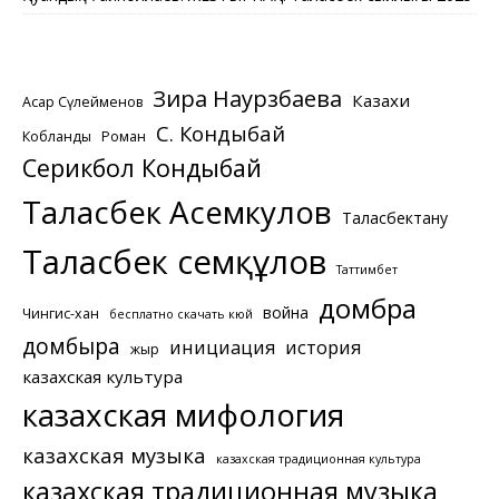
Зира Наурзбаева
Казахи
Асқар Сүлейменов
С. Кондыбай
Кобланды
Роман
Серикбол Кондыбай
Таласбек Асемкулов
Таласбектану
Таласбек Әсемқұлов
Таттимбет
домбра
война
Чингис-хан
бесплатно скачать кюй
домбыра
инициация
история
жыр
казахская культура
казахская мифология
казахская музыка
казахская традиционная культура
казахская традиционная музыка