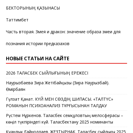
БЕКТОРЫНЫҢ ҚАЗЫНАСЫ
Таттимбет
Часть вторая. Змея и дракон: значение образа змеи для
познания истории предказахов
НОВЫЕ СТАТЬИ НА САЙТЕ
2026 ТАЛАСБЕК СЫЙЛЫҒЫНЫҢ ЕРЕЖЕСІ
Наурызбаева Зира Жетібайқызы (Зира Наурызбай).
Өмірбаян
Гүлзат Қанат. КҮЙ МЕН СӨЗДІҢ ШИПАСЫ. «ТАЛТҮС»
РОМАНЫН ПСИХОАНАЛИЗ ТҰРҒЫСЫНАН ТАЛДАУ
Рүстем Нұркенов. Таласбек Әсемқұловтың мелосферасы –
көңіл түкпіріндегі күй. Таласбектану 2025 номинанты
Қуандық Ғайноллаев. ЖЕЗТЫРНАҚ. Таласбек сыйлығы 2025