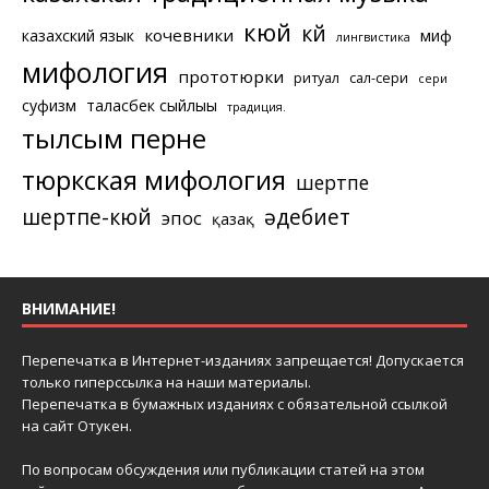
кюй
күй
кочевники
казахский язык
миф
лингвистика
мифология
прототюрки
ритуал
сал-сери
сери
суфизм
таласбек сыйлығы
традиция.
тылсым перне
тюркская мифология
шертпе
шертпе-кюй
әдебиет
эпос
қазақ
ВНИМАНИЕ!
Перепечатка в Интернет-изданиях запрещается! Допускается
только гиперссылка на наши материалы.
Перепечатка в бумажных изданиях с обязательной ссылкой
на сайт Отукен.
По вопросам обсуждения или публикации статей на этом