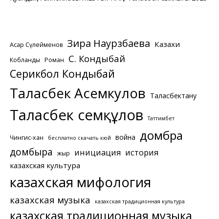
Зира Наурзбаева
Казахи
Асқар Сүлейменов
С. Кондыбай
Кобланды
Роман
Серикбол Кондыбай
Таласбек Асемкулов
Таласбектану
Таласбек Әсемқұлов
Таттимбет
домбра
война
Чингис-хан
бесплатно скачать кюй
домбыра
инициация
история
жыр
казахская культура
казахская мифология
казахская музыка
казахская традиционная культура
казахская традиционная музыка