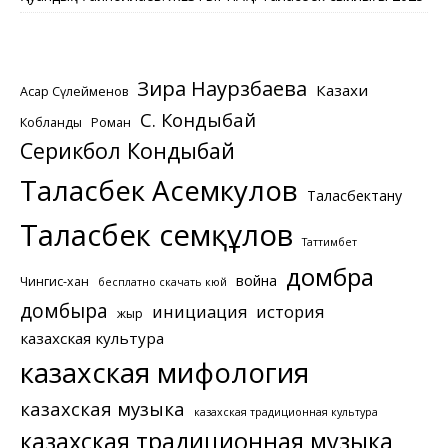
Зира Наурзбаева
Казахи
Асқар Сүлейменов
С. Кондыбай
Кобланды
Роман
Серикбол Кондыбай
Таласбек Асемкулов
Таласбектану
Таласбек Әсемқұлов
Таттимбет
домбра
война
Чингис-хан
бесплатно скачать кюй
домбыра
инициация
история
жыр
казахская культура
казахская мифология
казахская музыка
казахская традиционная культура
казахская традиционная музыка