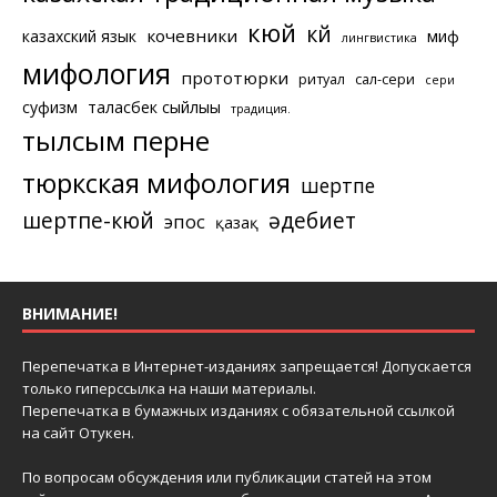
кюй
күй
кочевники
казахский язык
миф
лингвистика
мифология
прототюрки
ритуал
сал-сери
сери
суфизм
таласбек сыйлығы
традиция.
тылсым перне
тюркская мифология
шертпе
шертпе-кюй
әдебиет
эпос
қазақ
ВНИМАНИЕ!
Перепечатка в Интернет-изданиях запрещается! Допускается
только гиперссылка на наши материалы.
Перепечатка в бумажных изданиях с обязательной ссылкой
на сайт Отукен.
По вопросам обсуждения или публикации статей на этом