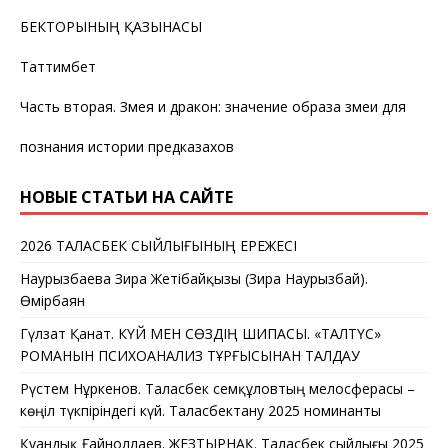
БЕКТОРЫНЫҢ ҚАЗЫНАСЫ
Таттимбет
Часть вторая. Змея и дракон: значение образа змеи для
познания истории предказахов
НОВЫЕ СТАТЬИ НА САЙТЕ
2026 ТАЛАСБЕК СЫЙЛЫҒЫНЫҢ ЕРЕЖЕСІ
Наурызбаева Зира Жетібайқызы (Зира Наурызбай).
Өмірбаян
Гүлзат Қанат. КҮЙ МЕН СӨЗДІҢ ШИПАСЫ. «ТАЛТҮС»
РОМАНЫН ПСИХОАНАЛИЗ ТҰРҒЫСЫНАН ТАЛДАУ
Рүстем Нұркенов. Таласбек Әсемқұловтың мелосферасы –
көңіл түкпіріндегі күй. Таласбектану 2025 номинанты
Қуандық Ғайноллаев. ЖЕЗТЫРНАҚ. Таласбек сыйлығы 2025