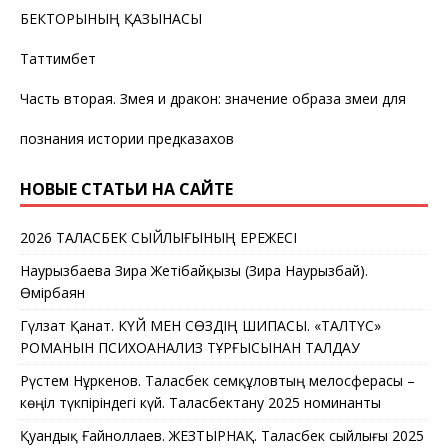
БЕКТОРЫНЫҢ ҚАЗЫНАСЫ
Таттимбет
Часть вторая. Змея и дракон: значение образа змеи для
познания истории предказахов
НОВЫЕ СТАТЬИ НА САЙТЕ
2026 ТАЛАСБЕК СЫЙЛЫҒЫНЫҢ ЕРЕЖЕСІ
Наурызбаева Зира Жетібайқызы (Зира Наурызбай).
Өмірбаян
Гүлзат Қанат. КҮЙ МЕН СӨЗДІҢ ШИПАСЫ. «ТАЛТҮС»
РОМАНЫН ПСИХОАНАЛИЗ ТҰРҒЫСЫНАН ТАЛДАУ
Рүстем Нұркенов. Таласбек Әсемқұловтың мелосферасы –
көңіл түкпіріндегі күй. Таласбектану 2025 номинанты
Қуандық Ғайноллаев. ЖЕЗТЫРНАҚ. Таласбек сыйлығы 2025