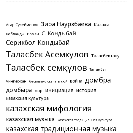
Зира Наурзбаева
Казахи
Асқар Сүлейменов
С. Кондыбай
Кобланды
Роман
Серикбол Кондыбай
Таласбек Асемкулов
Таласбектану
Таласбек Әсемқұлов
Таттимбет
домбра
война
Чингис-хан
бесплатно скачать кюй
домбыра
инициация
история
жыр
казахская культура
казахская мифология
казахская музыка
казахская традиционная культура
казахская традиционная музыка