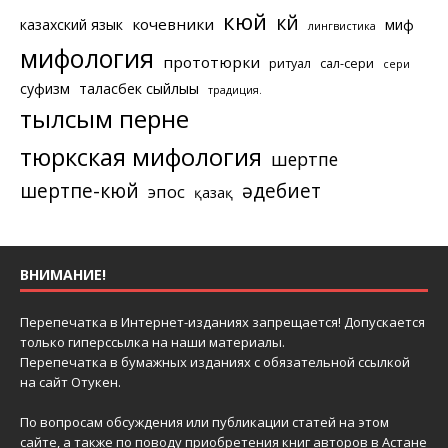
кюй
күй
кочевники
казахский язык
миф
лингвистика
мифология
прототюрки
ритуал
сал-сери
сери
суфизм
таласбек сыйлығы
традиция.
тылсым перне
тюркская мифология
шертпе
шертпе-кюй
әдебиет
эпос
қазақ
ВНИМАНИЕ!
Перепечатка в Интернет-изданиях запрещается! Допускается
только гиперссылка на наши материалы.
Перепечатка в бумажных изданиях с обязательной ссылкой
на сайт Отукен.
По вопросам обсуждения или публикации статей на этом
сайте, а также по поводу приобретения книг авторов в Астане