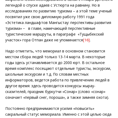
легендой о спуске адаев с Устюрта на равнину. Но в
исследованиях по развитию туризма – а этой теме ученый
посвятил уже свою дипломную работу 1991 года
«Эстетика ландшафтов Мангыстау: перспективы развития
туризма» − в главе, намечающей перспективные
туристические маршруты, в параграфе «Тущыбекский
участок» гора Отпан даже не упоминается
[16]
.
Надо отметить, что мемориал в основном становится
местом сбора людей только 13-14 марта. В некоторые
годы здесь устанавливается до 2000 юрт. В остальное
время комплекс посещают отдельные туристы, экскурсии,
школьные экскурсии и т.д. По словам местных
информаторов, ведется работа по привлечению людей в
другое время: здесь проводится конкурсы жырау-
сказителей, праздник буркутчи «Сонар» (слово «сонар»
означает «первый снег, пороша», а также зимняя охота).
Постоянно предпринимаются усилия «повысить»
сакральный статус мемориала. Именно с этой целью сюда