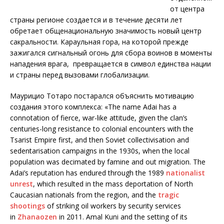
от центра
страны регионе создается и в течение десяти лет
обретает общенациональную значимость новый центр
сакральности. Караульная гора, на которой прежде
зажигался сигнальный огонь для сбора воинов в моменты
нападения врага, превращается в символ единства нации
и страны перед вызовами глобализации.
Маурицио Тотаро постарался объяснить мотивацию
создания этого комплекса: «The name Adai has a
connotation of fierce, war-like attitude, given the clan’s
centuries-long resistance to colonial encounters with the
Tsarist Empire first, and then Soviet collectivisation and
sedentarisation campaigns in the 1930s, when the local
population was decimated by famine and out migration. The
Adai’s reputation has endured through the 1989
nationalist
unrest
, which resulted in the mass deportation of North
Caucasian nationals from the region, and the
tragic
shootings
of striking oil workers by security services
in
Zhanaozen
in 2011. Amal Kuni and the setting of its