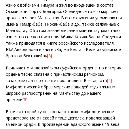
Азию с войсками Тимура и жил во входившей в состав
Османской Порты Болгарии. Очевидно, что его маршрут
пролегал через Мангыстау. В его окружении упоминаются
имена Темир-баба, Гиркан-баба и др., также связанные с
Мангыстау. Об этом жизнеописании мангыстауцам стало
известно со слов писателя Абиша Кекильбаева. Сведения
также приводятся в книге российского исследователя
Ю.А.Аверьянова в книге «Хаджи Бекташ Вели и суфийское
братсов бекташийа»
[3]
.
Речь идет о малоазийском суфийском ордене, но история
ордена тесно связана с прикаспийским регионом,
казахские сал-серэ также поклонялись Бекташ-ата
[4]
Мифологический образ морских лошадей «суын жылқы»
широко распространен на Мангыстау до нашего
времени
[5]
.
В связи с горой существовало также мифологическое
представление о некоей птице Дегелек, повелевавшей
змеиной ордой. В произведении адайского акына 19 века