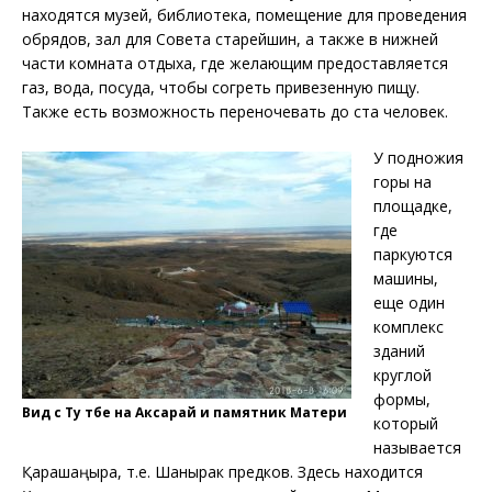
находятся музей, библиотека, помещение для проведения
обрядов, зал для Совета старейшин, а также в нижней
части комната отдыха, где желающим предоставляется
газ, вода, посуда, чтобы согреть привезенную пищу.
Также есть возможность переночевать до ста человек.
У подножия
горы на
площадке,
где
паркуются
машины,
еще один
комплекс
зданий
круглой
формы,
Вид с Ту төбе на Аксарай и памятник Матери
который
называется
Қарашаңырақ, т.е. Шанырак предков. Здесь находится