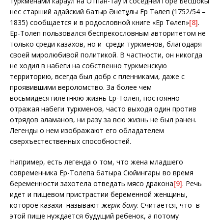
туркменами караул на Отпан-тау и соседней горе Бесшокы
нес старший адайский батыр Әнетұлы Ер Төлеп (1752/54 –
1835) сообщается и в родословной книге «Ер Төлеп»
[8]
.
Ер-Толеп пользовался беспрекословным авторитетом не
только среди казахов, но и среди туркменов, благодаря
своей миролюбивой политикой. В частности, он никогда
не ходил в набеги на собственно туркменскую
территорию, всегда был добр с пленниками, даже с
проявившими вероломство. За более чем
восьмидесятилетнюю жизнь Ер-Толеп, постоянно
отражая набеги туркменов, часто выходя один против
отрядов аламанов, ни разу за всю жизнь не был ранен.
Легенды о нем изображают его обладателем
сверхъестественных способностей.
Например, есть легенда о том, что жена младшего
современника Ер-Толепа батыра Сюйингары во время
беременности захотела отведать мясо дракона
[9]
. Речь
идет и пищевом пристрастии беременной женщины,
которое казахи называют
жерік болу
. Считается, что в
этой пище нуждается будущий ребенок, а потому