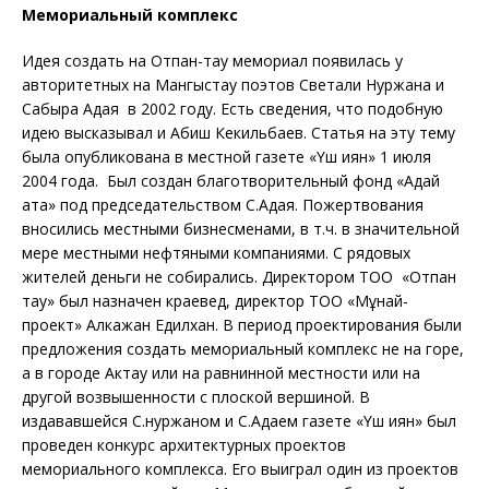
Мемориальный комплекс
Идея создать на Отпан-тау мемориал появилась у
авторитетных на Мангыстау поэтов Светқали Нуржана и
Сабыра Адая в 2002 году. Есть сведения, что подобную
идею высказывал и Абиш Кекильбаев. Статья на эту тему
была опубликована в местной газете «Үш қиян» 1 июля
2004 года. Был создан благотворительный фонд «Адай
ата» под председательством С.Адая. Пожертвования
вносились местными бизнесменами, в т.ч. в значительной
мере местными нефтяными компаниями. С рядовых
жителей деньги не собирались. Директором ТОО «Отпан
тау» был назначен краевед, директор ТОО «Мұнай-
проект» Алкажан Едилхан. В период проектирования были
предложения создать мемориальный комплекс не на горе,
а в городе Актау или на равнинной местности или на
другой возвышенности с плоской вершиной. В
издававшейся С.нуржаном и С.Адаем газете «Үш қиян» был
проведен конкурс архитектурных проектов
мемориального комплекса. Его выиграл один из проектов