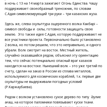
в ночь с 13 на 14 марта зажигают Огонь Единства. Чашу
поддерживает своеобразный треножник, по словам
С.Адая символизирующий три руки – три казахских жуза.
Здесь же, слева скульптура ощеренного волка Көкбөрі –
символ свободы и силы, готовности защищать свою
землю. Это также идея С.Адая, которую поддерживают не
все участники проекта. Первоначально было установлено
2 волка, но потом решили, что это неправильно, и одного
убрали. Волк смотрит на восток. Местный житель,
случайно оказавшийся рядом, объяснил эту ориентацию
тем, что сейчас потенциально опасный враг казахов
находится на востоке. Нынешний волк – это уже третий по
счету, сделан на заказ в России из сплава металлов,
используемого для космических кораблей, т.к. первые две
скульптуры не выдерживали погодных условий
(Р.Каржаубаева).
Рядом с волком установлено сухое дерево по типу Әулие
ағаш, на которое паломники повязывают куски ткани.