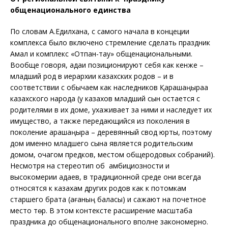
общенационального единства
По словам А.Едилхана, с самого начала в концеции
комплекса было включено стремление сделать праздник
Амал и комплекс «Отпан-тау» общенациональными.
Вообще говоря, адаи позиционируют себя как кенже –
младший род в иерархии казахских родов – и в
соответствии с обычаем как наследников Қарашаңырақа
казахского народа (у казахов младший сын остается с
родителями в их доме, ухаживает за ними и наследует их
имущество, а также передающийся из поколения в
поколение қарашаңырақ – деревянный свод юрты, поэтому
дом именно младшего сына является родительским
домом, очагом предков, местом общеродовых собраний).
Несмотря на стереотип об амбициозности и
высокомерии адаев, в традиционной среде они всегда
относятся к казахам других родов как к потомкам
старшего брата (ағаның баласы) и сажают на почетное
место төр. В этом контексте расширение масштаба
праздника до общенационального вполне закономерно.