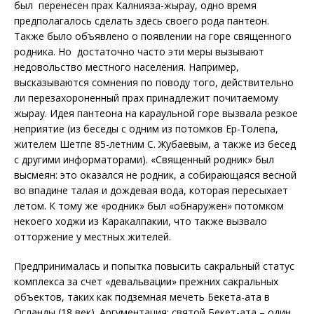
был перенесен прах Калнияза-жырау, одно время
предполагалось сделать здесь своего рода пантеон.
Также было объявлено о появлении на горе священного
родника. Но достаточно часто эти меры вызывают
недовольство местного населения. Например,
высказываются сомнения по поводу того, действительно
ли перезахороненный прах принадлежит почитаемому
жырау. Идея пантеона на караульной горе вызвала резкое
неприятие (из беседы с одним из потомков Ер-Толепа,
жителем Шетпе 85-летним С. Жубаевым, а также из бесед
с другими информаторами). «Священный родник» был
высмеян: это оказался не родник, а собирающаяся весной
во впадине талая и дождевая вода, которая пересыхает
летом. К тому же «родник» был «обнаружен» потомком
некоего ходжи из Каракалпакии, что также вызвало
отторжение у местных жителей.
Предпринималась и попытка повысить сакральный статус
комплекса за счет «девальвации» прежних сакральных
объектов, таких как подземная мечеть Бекета-ата в
Огланды (18 век). Аргументация: святой Бекет-ата – один