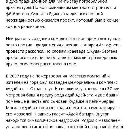
в духе традиционной для Мангыстау погребальной
архитектуры. По воспоминаниям местного строителя и
фб-блогера Куаныша Едильхана для всех полной
неожиданностью оказался проект, который был в конце
концов реализован.
Инициаторы создания комплекса в свое время выступали
резко против предложения археолога Андрея Астафьева
провести раскопки. По словам краеведа С.Кудайбергена,
археологи все еще не оставляют мысли о разведочных
археологических раскопках на горе.
В 2007 году на пожертвования местных компаний и
жителей на горе был возведен мемориальный комплекс
«Адай-ата – Отпан-тау». На вершине установлены 37- ми
метровая башня предку рода адай Адай-ата и две башни
поменьше в честь его сыновей Кудайке и Келимберды.
Могила Адай-ата неизвестна, и памятник символизирует
его мавзолей. Надпись гласит «Адай батыр». Внутри
находится символическое надгробие. Рядом с мавзолеем
установлена гигантская чаша, в которой на праздник Амал