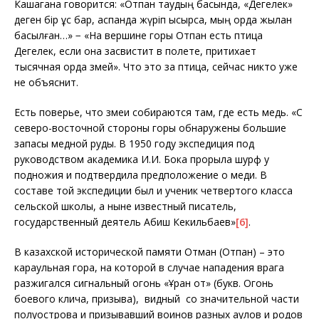
Кашагана говорится: «Отпан таудың басында, «Дегелек»
деген бір құс бар, аспанда жүріп ысқырса, мың орда жылан
басылған…» − «На вершине горы Отпан есть птица
Дегелек, если она засвистит в полете, притихает
тысячная орда змей». Что это за птица, сейчас никто уже
не объяснит.
Есть поверье, что змеи собираются там, где есть медь. «С
северо-восточной стороны горы обнаружены большие
запасы медной руды. В 1950 году экспедиция под
руководством академика И.И. Бока прорыла шурф у
подножия и подтвердила предположение о меди. В
составе той экспедиции был и ученик четвертого класса
сельской школы, а ныне известный писатель,
государственный деятель Абиш Кекильбаев»
[6]
.
В казахской исторической памяти Отман (Отпан) – это
караульная гора, на которой в случае нападения врага
разжигался сигнальный огонь «Ұран от» (букв. Огонь
боевого клича, призыва), видный со значительной части
полуострова и призывавший воинов разных аулов и родов