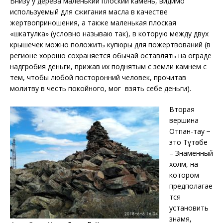
Внизу у дерева маленький плоский камень, видимо
используемый для сжигания масла в качестве
жертвоприношения, а также маленькая плоская
«шкатулка» (условно называю так), в которую между двух
крышечек можно положить купюры для пожертвований (в
регионе хорошо сохраняется обычай оставлять на ограде
надгробия деньги, прижав их поднятым с земли камнем с
тем, чтобы любой посторонний человек, прочитав
молитву в честь покойного, мог взять себе деньги).
Вторая
вершина
Отпан-тау −
это Тұтөбе
– Знаменный
холм, на
котором
предполагае
тся
установить
знамя,