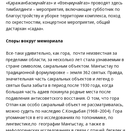
«Қаражанбасмұнайгаз» и «Өзеңмұнайгаз» проводят здесь
тимбилдинги – мероприятия, включающие субботник по
благоустройству и уборке территории комплекса, поход
по окрестностям, концертное мероприятие, общий
дастархан «садақа».
Споры вокруг мемориала
Все-таки удивительно, как гора, почти неизвестная за
пределами области, за несколько лет стала узнаваемым в
стране символом, сакральным объектом. Мангыстау по
традиционной формулировке – земля 362 святых. Правда,
значительная часть сакральных объектов и легенд о
святых была забыта в период после 1930 года, когда
большая часть адаев покинула родные места после
подавления антисоветского восстания. О том, что гора
Отпан как особо сакральный объект не рассматривалась,
можно судить по наследию С.Кондыбая (1968−2004). Гора
упоминается в его исследованиях по топонимике, по
лингвистике,по географии Мангыстау, а также в
мифологических исследованиях в связи с птицей Дегелек и