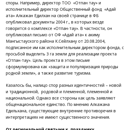
споры. Например, директор ТОО «Отпан тау» и
исполнительный директор Общественный фонд «Адай
ата» Алкажан Едилхан на своей странице в ФБ
опубликовал документы 2004 г., в которых везде
говорится о комплексе «Отпан-тау». В частности, он
опубликовал письмо от ОФ «Адай ата» к акиму
Мангыстауского района К.Сейлхану от 20.08.2004,
подписанное им как исполнительным директором фонда, с
просьбой выделить 3 га земли для реализации проекта
«Отпан-тау». Цель проекта в этом письме
сформулирована как «защита и популяризация природы
родной земли», а также развитие туризма.
Казалось бы, налицо спор разных идентичностей – новой
и традиционной, родовой и племенной, племенной и
национальной. Однако все стороны как цель заявляют
общенациональное единство. По мнению Алкажана
Едильхана, существующие внутренние противоречия в
интерпретациях не имеют существенного значения.
От региональной святыни к празднику