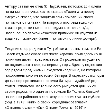
Автору статьи ее отец Ж. Наурзбаев, потомок Ер-Толепа
по линии правнучки, как-то сказал: «Толеп-ата перед
смертью сказал, что защитил семь поколений своих
потомков от сглаза». На вопрос о пострадавших «от
сглаза» родственников он, подумав, ответил: «Да,
наверное, по плохой казахской привычке он упустил из
вида нас – жиенов» (жиен – потомок по линии дочери).
Текущие с гор родники в Тущыбеке известны тем, что Ер-
Толеп отдыхал около них после караула, поил здесь коня,
принимал дарет перед намазом. От родников по ущелью
он поднимался вверх, на вершину горы. Здесь у подножия
гор рядом с родниками находится кладбище, на котором
похоронены многие потомки батыра. В окрестностях горы
до сих пор проживают потомки батыра – адайский род
толеп. Отпан-тау настолько ассоциируется для них со
своим родом, что один из потомков Ер-Толепа, бывший
начальник районного сельхозуправления Султан Жубаев
(род. в 1943) книги о своих сородичах озаглавил
«Отпанның ұлы» − «Сын Отпан» (Алматы, 2016) и