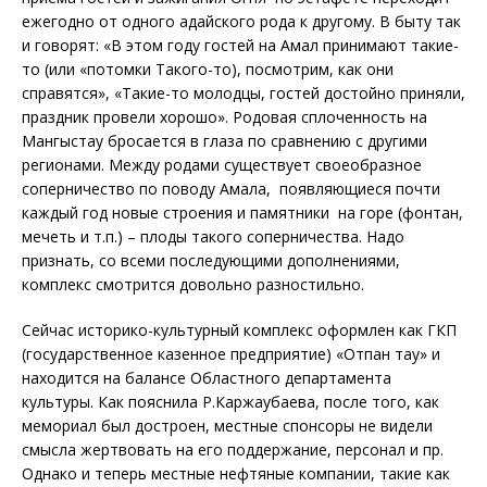
ежегодно от одного адайского рода к другому. В быту так
и говорят: «В этом году гостей на Амал принимают такие-
то (или «потомки Такого-то), посмотрим, как они
справятся», «Такие-то молодцы, гостей достойно приняли,
праздник провели хорошо». Родовая сплоченность на
Мангыстау бросается в глаза по сравнению с другими
регионами. Между родами существует своеобразное
соперничество по поводу Амала, появляющиеся почти
каждый год новые строения и памятники на горе (фонтан,
мечеть и т.п.) – плоды такого соперничества. Надо
признать, со всеми последующими дополнениями,
комплекс смотрится довольно разностильно.
Сейчас историко-культурный комплекс оформлен как ГКП
(государственное казенное предприятие) «Отпан тау» и
находится на балансе Областного департамента
культуры. Как пояснила Р.Каржаубаева, после того, как
мемориал был достроен, местные спонсоры не видели
смысла жертвовать на его поддержание, персонал и пр.
Однако и теперь местные нефтяные компании, такие как