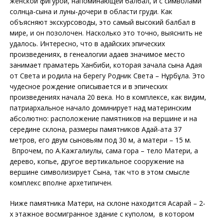
женской фигурой, напоминающей балбал, и с символами
солнца-сына и луны-дочери в области груди. Как
объясняют экскурсоводы, это самый высокий балбал в
мире, и он позолочен. Насколько это точно, выяснить не
удалось. Интересно, что в адайских эпических
произведениях, в генеалогии адаев значимое место
занимает праматерь Ханбиби, которая зачала сына Адая
от Света и родила на берегу Родник Света – Нұрбұлақ. Это
чудесное рождение описывается и в эпических
произведениях начала 20 века. Но в комплексе, как видим,
патриархальное начало доминирует над материнским
абсолютно: расположение памятников на вершине и на
середине склона, размеры памятников Адай-ата 37
метров, его двум сыновьям под 30 м, а матери – 15 м.
Впрочем, по А.Кажгалиулы, сама гора – тело Матери, а
дерево, копье, другое вертикальное сооружение на
вершине символизирует Сына, так что в этом смысле
комплекс вполне архетипичен.
Ниже памятника Матери, на склоне находится Ақсарай – 2-
х этажное восмигранное здание с куполом, в котором