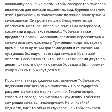
начальнику прошение о том, чтобы государство прислало
инженеров для поисков подземных вод, бурения скважин,
чтобы развивать на полуострове поливное земледелие и
сенокошение. Он просит после обнаружения воды
обеспечить местное население семенным материалом,
косилками и пр.сельхозтехниой… Тобанияз также
предлагает помочь желающим временно переселиться и
заниматься земледелием в Туркмению, ходатайствует о
временном выделении для земледелия и сенокошения
пустующих большую часть года земель в Уральской
области. Рассказывают, что Тобанияз во время джута по
делам приехал в один из оазисов Хорезма и был поражен,
увидев как сытно живут дехкане.
Прошение, так продуманно составленное Тобаниязом,
подписали еще несколько волостных. Но государство
разумеется никаких мер не приняло. Тысячи людей,
спасась от голода, откочевали в Туркмению. Тобанияз
сам решил заняться земледелием. Не от крайней
бедности, как это обычно случалось, а чтобы показать