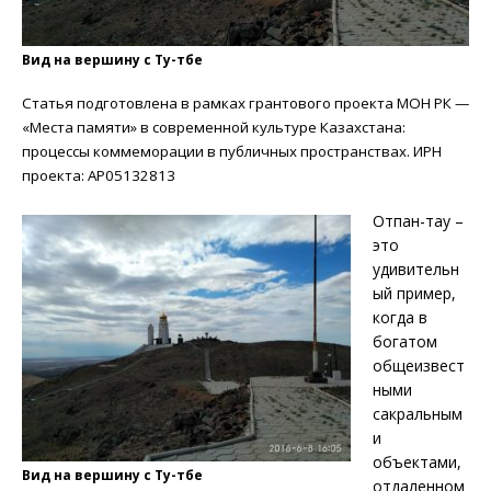
Вид на вершину с Ту-төбе
Статья подготовлена в рамках грантового проекта МОН РК —
«Места памяти» в современной культуре Казахстана:
процессы коммеморации в публичных пространствах. ИРН
проекта: AP05132813
Отпан-тау –
это
удивительн
ый пример,
когда в
богатом
общеизвест
ными
сакральным
и
объектами,
Вид на вершину с Ту-төбе
отдаленном