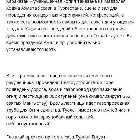
Қараказан – уменьшенная копия тайқазана из Мавзолея
Ходжа Ахмета Яссави в Туркестане, сцена и зал для
проведения концертных мероприятий, конференций, а
также есть возможность накрыть дастархан для угощения
«садақа». Кафе и пр. заведений общественного питания,
действующих на постоянной основе, на Отпан-тау нет. Во
время праздника Амал и пр. дополнительно
устанавливаются юрты.
Все строения и лестница возведены из местного
ракушечника. Проведено благоустройство: к горе
подведены дорога, вода и газопровод (для зажигания
огня) и лестница из 362 ступеней (она символизирует 362
святых Мангыстау). Вдоль лестницы идет газопроводная
труба для Огня единства. Туалет имеется в нижней части
горы, около Аксарая (обычный сельский,
неблагоустроенный).
Главный архитектор комплекса Турлан Ескуат.