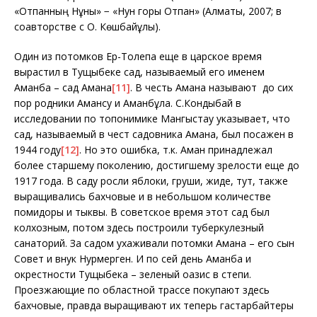
«Отпанның Нұны» − «Нун горы Отпан» (Алматы, 2007; в
соавторстве с О. Көшбайұлы).
Один из потомков Ер-Толепа еще в царское время
вырастил в Тущыбеке сад, называемый его именем
Аманбақ – сад Амана
[11]
. В честь Амана называют до сих
пор родники Амансу и Аманбұлақ. С.Кондыбай в
исследовании по топонимике Мангыстау указывает, что
сад, называемый в чест садовника Амана, был посажен в
1944 году
[12]
. Но это ошибка, т.к. Аман принадлежал
более старшему поколению, достигшему зрелости еще до
1917 года. В саду росли яблоки, груши, жиде, тут, также
выращивались бахчовые и в небольшом количестве
помидоры и тыквы. В советское время этот сад был
колхозным, потом здесь построили туберкулезный
санаторий. За садом ухаживали потомки Амана – его сын
Совет и внук Нурмерген. И по сей день Аманбақ и
окрестности Тущыбека – зеленый оазис в степи.
Проезжающие по областной трассе покупают здесь
бахчовые, правда выращивают их теперь гастарбайтеры