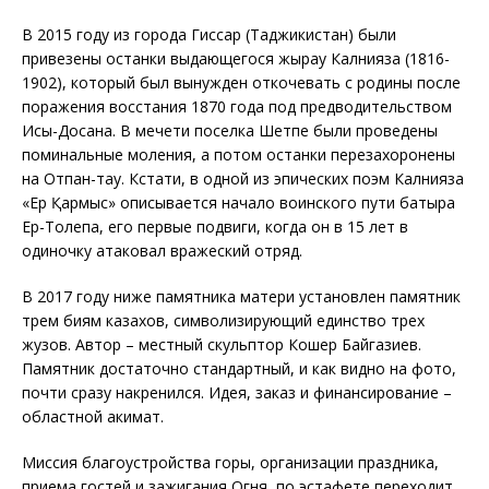
В 2015 году из города Гиссар (Таджикистан) были
привезены останки выдающегося жырау Калнияза (1816-
1902), который был вынужден откочевать с родины после
поражения восстания 1870 года под предводительством
Исы-Досана. В мечети поселка Шетпе были проведены
поминальные моления, а потом останки перезахоронены
на Отпан-тау. Кстати, в одной из эпических поэм Калнияза
«Ер Қармыс» описывается начало воинского пути батыра
Ер-Толепа, его первые подвиги, когда он в 15 лет в
одиночку атаковал вражеский отряд.
В 2017 году ниже памятника матери установлен памятник
трем биям казахов, символизирующий единство трех
жузов. Автор – местный скульптор Кошер Байгазиев.
Памятник достаточно стандартный, и как видно на фото,
почти сразу накренился. Идея, заказ и финансирование –
областной акимат.
Миссия благоустройства горы, организации праздника,
приема гостей и зажигания Огня по эстафете переходит