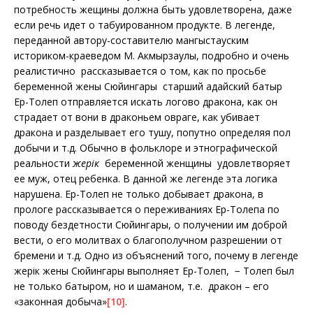
потребность жещины должна быть удовлетворена, даже
если речь идет о табуированном продукте. В легенде,
переданной автору-составителю мангыстауским
историком-краеведом М. Акмырзаулы, подробно и очень
реалистично рассказывается о том, как по просьбе
беременной жены Сюйингары старший адайский батыр
Ер-Толеп отправляется искать логово дракона, как он
страдает от вони в драконьем овраге, как убивает
дракона и разделывает его тушу, попутно определяя пол
добычи и т.д. Обычно в фольклоре и этнографической
реальности
жерік
беременной женщины удовлетворяет
ее муж, отец ребенка. В данной же легенде эта логика
нарушена. Ер-Толеп не только добывает дракона, в
прологе рассказывается о переживаниях Ер-Толепа по
поводу бездетности Сюйингары, о получении им доброй
вести, о его молитвах о благополучном разрешении от
бремени и т.д. Одно из объяснений того, почему в легенде
жерік жены Сюйингары выполняет Ер-Толеп, − Толеп был
не только батыром, но и шаманом, т.е. дракон – его
«законная добыча»
[10]
.