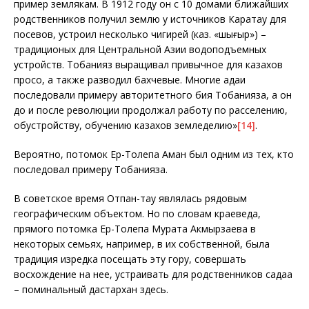
пример землякам. В 1912 году он с 10 домами ближайших
родственников получил землю у источников Каратау для
посевов, устроил несколько чигирей (каз. «шығыр») –
традиционых для Центральной Азии водоподъемных
устройств. Тобанияз выращивал привычное для казахов
просо, а также разводил бахчевые. Многие адаи
последовали примеру авторитетного бия Тобанияза, а он
до и после революции продолжал работу по расселению,
обустройству, обучению казахов земледелию»
[14]
.
Вероятно, потомок Ер-Толепа Аман был одним из тех, кто
последовал примеру Тобанияза.
В советское время Отпан-тау являлась рядовым
географическим объектом. Но по словам краеведа,
прямого потомка Ер-Толепа Мурата Акмырзаева в
некоторых семьях, например, в их собственной, была
традиция изредка посещать эту гору, совершать
восхождение на нее, устраивать для родственников садақа
– поминальный дастархан здесь.