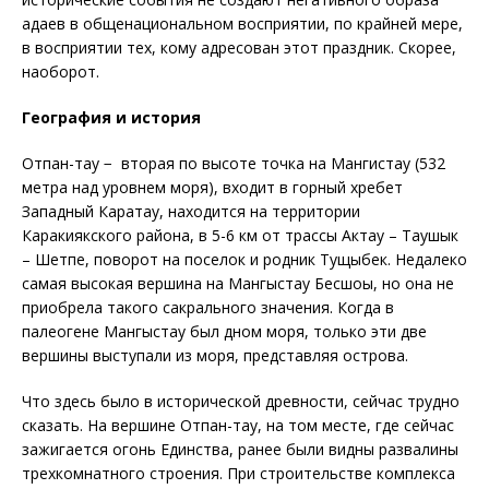
адаев в общенациональном восприятии, по крайней мере,
в восприятии тех, кому адресован этот праздник. Скорее,
наоборот.
География и история
Отпан-тау − вторая по высоте точка на Мангистау (532
метра над уровнем моря), входит в горный хребет
Западный Каратау, находится на территории
Каракиякского района, в 5-6 км от трассы Актау – Таушык
– Шетпе, поворот на поселок и родник Тущыбек. Недалеко
самая высокая вершина на Мангыстау Бесшоқы, но она не
приобрела такого сакрального значения. Когда в
палеогене Мангыстау был дном моря, только эти две
вершины выступали из моря, представляя острова.
Что здесь было в исторической древности, сейчас трудно
сказать. На вершине Отпан-тау, на том месте, где сейчас
зажигается огонь Единства, ранее были видны развалины
трехкомнатного строения. При строительстве комплекса