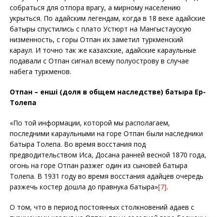
собраться для отпора врагу, а мирному населению
укрыться. По адайским легендам, когда в 18 веке адайские
батыры спустились с плато Устюрт на Мангыстаускую
низменность, с горы Отпан их заметил туркменский
караул. И точно так же казахские, адайские караульные
подавали с Отпан сигнал всему полуострову в случае
набега туркменов.
Отпан – енші (доля в общем наследстве) батыра Ер-
Толепа
«По той информации, которой мы располагаем,
последними караульными на горе Отпан были наследники
батыра Толепа. Во время восстания под
предводительством Иса, Досана ранней весной 1870 года,
огонь на горе Отпан разжег один из сыновей батыра
Толепа. В 1931 году во время восстания адайцев очередь
разжечь костер дошла до правнука батыра»
[7]
.
О том, что в период постоянных столкновений адаев с