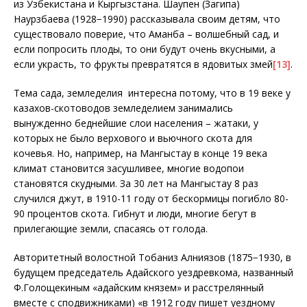
из Узбекистана и Кыргызстана. Шаупен (Загипа)
Наурзбаева (1928−1990) рассказывала своим детям, что
существовало поверие, что Аманбақ – волшебный сад, и
если попросить плоды, то они будут очень вкусными, а
если украсть, то фрукты превратятся в ядовитых змей
[13]
.
Тема сада, земледелия интересна потому, что в 19 веке у
казахов-скотоводов земледелием занимались
вынужденно беднейшие слои населения – жатаки, у
которых не было верхового и вьючного скота для
кочевья. Но, например, на Мангыстау в конце 19 века
климат становится засушливее, многие водопои
становятся скудными. За 30 лет на Мангыстау 8 раз
случился джут, в 1910-11 году от бескормицы погибло 80-
90 процентов скота. Гибнут и люди, многие бегут в
прилегающие земли, спасаясь от голода.
Авторитетный волостной Тобаниз Алниязов (1875−1930, в
будущем председатель Адайского уездревкома, названный
Ф.Голощекиным «адайским князем» и расстрелянный
вместе с сподвижниками) «в 1912 году пишет уездному