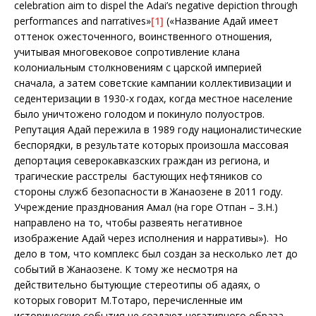
celebration aim to dispel the Adai’s negative depiction through
performances and narratives»
[1]
(«Название Адай имеет
оттенок ожесточенного, воинственного отношения,
учитывая многовековое сопротивление клана
колониальным столкновениям с царской империей
сначала, а затем советские кампании коллективизации и
седентеризации в 1930-х годах, когда местное население
было уничтожено голодом и покинуло полуостров.
Репутация Адай пережила в 1989 году националистические
беспорядки, в результате которых произошла массовая
депортация северокавказских граждан из региона, и
трагические расстрелы бастующих нефтяников со
стороны служб безопасности в Жанаозене в 2011 году.
Учреждение празднования Амал (на горе Отпан – З.Н.)
направлено на то, чтобы развеять негативное
изображение Адай через исполнения и нарративы»). Но
дело в том, что комплекс был создан за несколько лет до
событий в Жанаозене. К тому же несмотря на
действительно бытующие стереотипы об адаях, о
которых говорит М.Тотаро, перечисленные им
исторические события не создают негативного образа