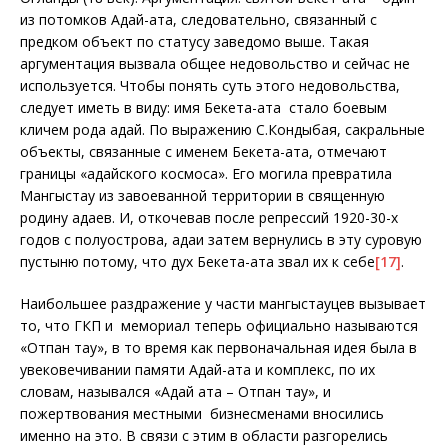
из потомков Адай-ата, следовательно, связанный с
предком объект по статусу заведомо выше. Такая
аргументация вызвала общее недовольство и сейчас не
используется. Чтобы понять суть этого недовольства,
следует иметь в виду: имя Бекета-ата стало боевым
кличем рода адай. По выражению С.Кондыбая, сакральные
объекты, связанные с именем Бекета-ата, отмечают
границы «адайского космоса». Его могила превратила
Мангыстау из завоеванной территории в священную
родину адаев. И, откочевав после репрессий 1920-30-х
годов с полуострова, адаи затем вернулись в эту суровую
пустыню потому, что дух Бекета-ата звал их к себе
[17]
.
Наибольшее раздражение у части мангыстауцев вызывает
то, что ГКП и мемориал теперь официально называются
«Отпан тау», в то время как первоначальная идея была в
увековечивании памяти Адай-ата и комплекс, по их
словам, назывался «Адай ата – Отпан тау», и
пожертвования местными бизнесменами вносились
именно на это. В связи с этим в области разгорелись