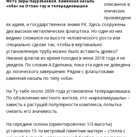
Фото Зиры Наурзбаевой. Каменная насыпь
описанное в
«оба» на Отпан-тау и телерадиовышка
эпических
произведени
ях адаев, и государственное знамя РК. Здесь сооружены
два высоких металлических флагштока. Но один из них
видимо сломался на высоте человеческого роста или
специально сделан так, чтобы в вертикально
установленную трубу можно было вставить древко?
Никаких флагов во время поездки в июне 2018 года я не
увидела. По словам А.Едилхана, пока эта идея не доведена
до логического завершения. Рядом с флагштоками
каменная насыпь по типу «оба».
На Ту-төбе около 2009 года установлена телерадиовышка.
По объяснению местного жителя, это «көреалмаушылық» −
зависть к растущей популярности комплекса, попытка
снизить его значимость.
На середине склона (ориентировочно 1/3 высоты)
установлен 15-ти метровый памятник матери – стелла с