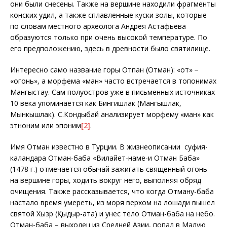
они были снесены. Также на вершине находили фрагменты
конских удил, а также сплавленные куски золы, которые
по словам местного археолога Андрея Астафьева
образуются только при очень высокой температуре. По
его предположению, здесь в древности было святилище.
Интересно само название горы Отпан (Отман): «от» −
«огонь», а морфема «ман» часто встречается в топонимах
Мангыстау. Сам полуостров уже в письменных источниках
10 века упоминается как Бингишлак (Мангышлак,
Мынкышлак). С.Кондыбай анализирует морфему «ман» как
этноним или эпоним
[2]
.
Имя Отман известно в Турции. В жизнеописании суфия-
каландара Отман-баба «Вилайет-наме-и Отман Баба»
(1478 г.) отмечается обычай зажигать священный огонь
на вершине горы, ходить вокруг него, выполняя обряд
очищения. Также рассказывается, что когда Отману-баба
настало время умереть, из моря верхом на лошади вышел
святой Хызр (Қыдыр-ата) и унес тело Отман-баба на небо.
Отман-баба – выходец из Средней Азии, попал в Малую