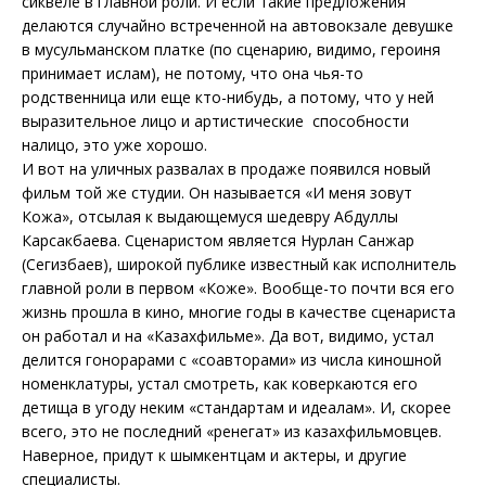
сиквеле в главной роли. И если такие предложения
делаются случайно встреченной на автовокзале девушке
в мусульманском платке (по сценарию, видимо, героиня
принимает ислам), не потому, что она чья-то
родственница или еще кто-нибудь, а потому, что у ней
выразительное лицо и артистические способности
налицо, это уже хорошо.
И вот на уличных развалах в продаже появился новый
фильм той же студии. Он называется «И меня зовут
Кожа», отсылая к выдающемуся шедевру Абдуллы
Карсакбаева. Сценаристом является Нурлан Санжар
(Сегизбаев), широкой публике известный как исполнитель
главной роли в первом «Коже». Вообще-то почти вся его
жизнь прошла в кино, многие годы в качестве сценариста
он работал и на «Казахфильме». Да вот, видимо, устал
делится гонорарами с «соавторами» из числа киношной
номенклатуры, устал смотреть, как коверкаются его
детища в угоду неким «стандартам и идеалам». И, скорее
всего, это не последний «ренегат» из казахфильмовцев.
Наверное, придут к шымкентцам и актеры, и другие
специалисты.