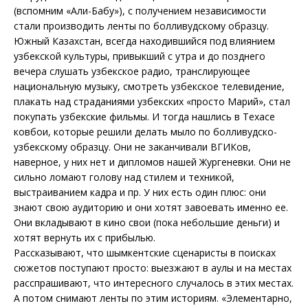
(вспомним «Али-Бабу»), с получением независимости
стали производить ленты по болливудскому образцу.
Южный Казахстан, всегда находившийся под влиянием
узбекской культуры, привыкший с утра и до позднего
вечера слушать узбекское радио, транслирующее
национальную музыку, смотреть узбекское телевидение,
плакать над страданиями узбекских «просто Марий», стал
покупать узбекские фильмы. И тогда нашлись в Техасе
ковбои, которые решили делать мыло по болливудско-
узбекскому образцу. Они не заканчивали ВГИКов,
наверное, у них нет и дипломов нашей Жургеневки. Они не
сильно ломают голову над стилем и техникой,
выстраиванием кадра и пр. У них есть один плюс: они
знают свою аудиторию и они хотят завоевать именно ее.
Они вкладывают в кино свои (пока небольшие деньги) и
хотят вернуть их с прибылью.
Рассказывают, что шымкентские сценаристы в поисках
сюжетов поступают просто: выезжают в аулы и на местах
расспрашивают, что интересного случалось в этих местах.
А потом снимают ленты по этим историям. «Элементарно,