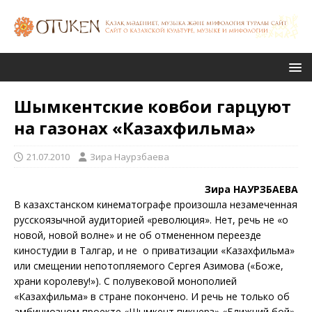
Шымкентские ковбои гарцуют
на газонах «Казахфильма»
21.07.2010
Зира Наурзбаева
Зира НАУРЗБАЕВА
В казахстанском кинематографе произошла незамеченная
русскоязычной аудиторией «революция». Нет, речь не «о
новой, новой волне» и не об отмененном переезде
киностудии в Талгар, и не о приватизации «Казахфильма»
или смещении непотопляемого Сергея Азимова («Боже,
храни королеву!»). С полувековой монополией
«Казахфильма» в стране покончено. И речь не только об
амбициозном проекте «Шымкент пикчерз» «Ближний бой»,