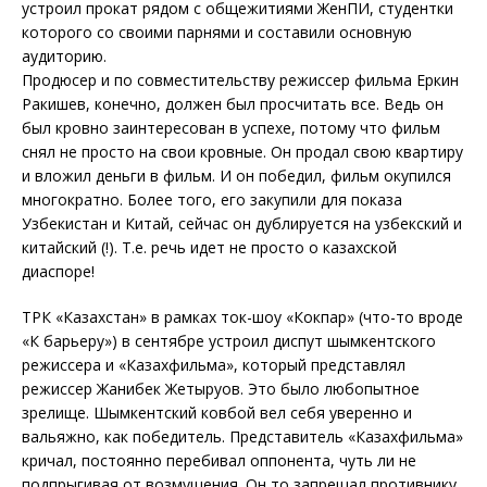
устроил прокат рядом с общежитиями ЖенПИ, студентки
которого со своими парнями и составили основную
аудиторию.
Продюсер и по совместительству режиссер фильма Еркин
Ракишев, конечно, должен был просчитать все. Ведь он
был кровно заинтересован в успехе, потому что фильм
снял не просто на свои кровные. Он продал свою квартиру
и вложил деньги в фильм. И он победил, фильм окупился
многократно. Более того, его закупили для показа
Узбекистан и Китай, сейчас он дублируется на узбекский и
китайский (!). Т.е. речь идет не просто о казахской
диаспоре!
ТРК «Казахстан» в рамках ток-шоу «Кокпар» (что-то вроде
«К барьеру») в сентябре устроил диспут шымкентского
режиссера и «Казахфильма», который представлял
режиссер Жанибек Жетыруов. Это было любопытное
зрелище. Шымкентский ковбой вел себя уверенно и
вальяжно, как победитель. Представитель «Казахфильма»
кричал, постоянно перебивал оппонента, чуть ли не
подпрыгивая от возмущения. Он то запрещал противнику