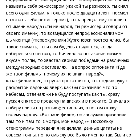
называть себя режиссером («какой ты режиссер, ты снял
всего один фильм, я только после двадцати лент посмел
называть себя режиссером»), то запрещал ему говорить
от имени народа («ты не народ, ты режиссер и говори от
своего имени»), то возмущался непрофессионализмом
шымкентца («первокурсники Жургеневки постеснялись бы
такое снимать, ты и сам будешь стыдиться, когда
наберешься опыта»), то бичевал за потакание низким
вкусам толпы, то хвастал своими победами на различных
международных фестивалях. На вопрос оппонента «Где
же твои фильмы, почему их не видит народ?»,
казахфильмовец то ругал прокатчиков, то, подняв руку с
раскрытой ладонью вверх, как бы показывая что-то
небесам, отвечал: «Я не буду поступать как ты, сразу
пуская снятое в продажу на дисках и в прокате. Сначала я
соберу призы на разных фестивалях, а потом скажу
своему народу: «Вот мой фильм, он заслужил признание
там-то и там-то. Смотри, мой народ!»». Поскольку
стенограммы передачи я не делала, данные цитаты не
совсем точны, но по смыслу все было именно так. Были со