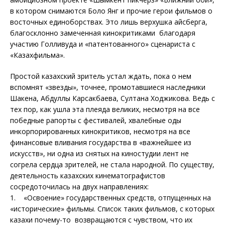
в котором снимаются Боло Янг и прочие герои фильмов о
восточных единоборствах. Это лишь верхушка айсберга,
благосклонно замеченная кинокритиками благодаря
участию Голливуда и «патентованного» сценариста с
«Казахфильма».
Простой казахский зритель устал ждать, пока о нем
вспомнят «звезды», точнее, промотавшиеся наследники
Шакена, Абдуллы Карсакбаева, Султана Ходжикова. Ведь с
тех пор, как ушла эта плеяда великих, несмотря на все
победные рапорты с фестивалей, хвалебные оды
инкорпорированных кинокритиков, несмотря на все
финансовые вливания государства в «важнейшее из
искусств», ни одна из снятых на киностудии лент не
согрела сердца зрителей, не стала народной. По существу,
деятельность казахских кинематографистов
сосредоточилась на двух направлениях:
1. «Освоение» государственных средств, отпущенных на
«исторические» фильмы. Список таких фильмов, с которых
казахи почему-то возвращаются с чувством, что их