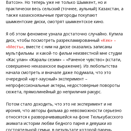
Ватсон». Но теперь уже не только Шымкент, но и
практически весь сельский (точнее, аульный) Казахстан, а
также казахскоязычные пригороды покупают
шымкентские диски, смотрят шымкентское кино.
Я об этом феномене узнала достаточно случайно. Купила
диск, чтобы посмотреть разрекламированный
«Кек» –
«Месть»
, вместе с ним на диске оказались записаны
мультфильмы и какой-то фильм неизвестной мне студии
«Жас улан» «Жаралы сезим» – «Раненое чувство» (кстати,
совершенно неказахское выражение). Из любопытства
начала смотреть и вначале даже подумала, что это
очередной «арт-хаусный» эксперимент –
непрофессиональные актеры, недостоверные повороты
сюжета, прямолинейный до неприличия ракурс.
Потом стало доходить, что это не эксперимент и не
ирония, что авторы фильма до невозможности серьезно
относятся к разворачивавшейся на фоне Тюлькубасского
акимата истории любви бедного парня и девушки из
состоятельной семьи, в результате которой парень