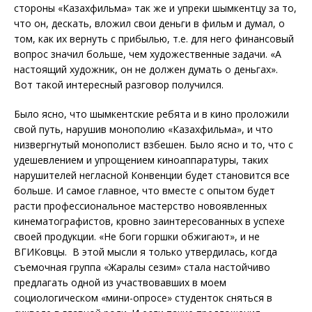
стороны «Казахфильма» так же и упреки шымкентцу за то,
что он, дескать, вложил свои деньги в фильм и думал, о
том, как их вернуть с прибылью, т.е. для него финансовый
вопрос значил больше, чем художественные задачи. «А
настоящий художник, он не должен думать о деньгах».
Вот такой интересный разговор получился.
Было ясно, что шымкентские ребята и в кино проложили
свой путь, нарушив монополию «Казахфильма», и что
низвергнутый монополист взбешен. Было ясно и то, что с
удешевлением и упрощением киноаппаратуры, таких
нарушителей негласной Конвенции будет становится все
больше. И самое главное, что вместе с опытом будет
расти профессиональное мастерство новоявленных
кинематографистов, кровно заинтересованных в успехе
своей продукции. «Не боги горшки обжигают», и не
ВГИКовцы. В этой мысли я только утвердилась, когда
съемочная группа «Жаралы сезим» стала настойчиво
предлагать одной из участвовавших в моем
социологическом «мини-опросе» студенток сняться в