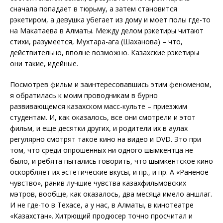
сначала попадает в тюрьму, а затем становится
рэкетиром, а девушка убегает из дому и моет полы где-то
на Макатаева в Алматы. Между делом рэкетиры читают
стихи, разумеется, Мухтара-ага (Шаханова) – что,
действительно, вполне возможно. Казахские рэкетиры
они такие, идейные.
Посмотрев фильм и заинтересовавшись этим феноменом,
я обратилась к моим проводникам в бурно
развивающемся казахском масс-культе – приезжим
студентам. И, как оказалось, все они смотрели и этот
фильм, и еще десятки других, и родители их в аулах
регулярно смотрят такое кино на видео и DVD. Это при
том, что среди опрошенных ни одного шымкентца не
было, и ребята пытались говорить, что шымкентское кино
оскорбляет их эстетические вкусы, и пр., и пр. А «Раненое
чувство», ранив лучшие чувства казахфильмовских
мэтров, вообще, как оказалось, два месяца имело аншлаг.
И не где-то в Техасе, а у нас, в Алматы, в кинотеатре
«Казахстан». Хитрющий продюсер точно просчитал и