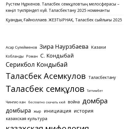
Рүстем Нұркенов. Таласбек Әсемқұловтың мелосферасы –
көңіл түкпіріндегі күй. Таласбектану 2025 номинанты
Қуандық Ғайноллаев. ЖЕЗТЫРНАҚ. Таласбек сыйлығы 2025
Зира Наурзбаева
Казахи
Асқар Сүлейменов
С. Кондыбай
Кобланды
Роман
Серикбол Кондыбай
Таласбек Асемкулов
Таласбектану
Таласбек Әсемқұлов
Таттимбет
домбра
война
Чингис-хан
бесплатно скачать кюй
домбыра
инициация
история
жыр
казахская культура
казахская мифология