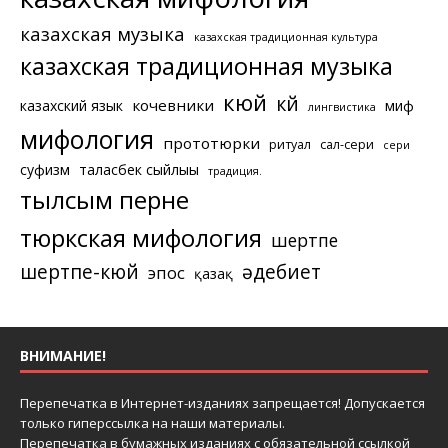
казахская музыка
казахская традиционная культура
казахская традиционная музыка
кюй
күй
кочевники
казахский язык
миф
лингвистика
мифология
прототюрки
ритуал
сал-сери
сери
суфизм
таласбек сыйлығы
традиция.
тылсым перне
тюркская мифология
шертпе
шертпе-кюй
әдебиет
эпос
қазақ
ВНИМАНИЕ!
Перепечатка в Интернет-изданиях запрещается! Допускается
только гиперссылка на наши материалы.
Перепечатка в бумажных изданиях с обязательной ссылкой