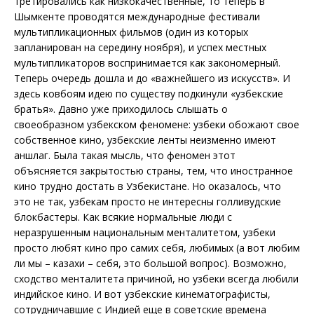
третировались как низкокачественные, то теперь в
Шымкенте проводятся международные фестивали
мультипликационных фильмов (один из которых
запланирован на середину ноября), и успех местных
мультипликаторов воспринимается как закономерный.
Теперь очередь дошла и до «важнейшего из искусств». И
здесь ковбоям идею по существу подкинули «узбекские
братья». Давно уже приходилось слышать о
своеобразном узбекском феномене: узбеки обожают свое
собственное кино, узбекские ленты неизменно имеют
аншлаг. Была такая мысль, что феномен этот
объясняется закрытостью страны, тем, что иностранное
кино трудно достать в Узбекистане. Но оказалось, что
это не так, узбекам просто не интересны голливудские
блокбастеры. Как всякие нормальные люди с
неразрушенным национальным менталитетом, узбеки
просто любят кино про самих себя, любимых (а вот любим
ли мы – казахи – себя, это большой вопрос). Возможно,
сходство менталитета причиной, но узбеки всегда любили
индийское кино. И вот узбекские кинематографисты,
сотрудничавшие с Индией еще в советские времена