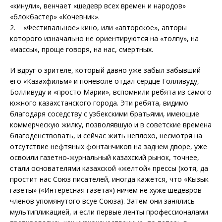
«кинули», венчает «шедевр всех времен и народов»
«блокбастер» «Кочевник».
2. «Фестивальное» кино, или «авторское», авторы
которого изначально не ориентируются на «толпу», на
«массы», проще говоря, на нас, смертных.
И вдруг о зрителе, который давно уже забыл забывший
его «Казахфильм» и поневоле отдал сердце Голливуду,
Болливуду и «просто Марии», вспомнили ребята из самого
южного казахстанского города. Эти ребята, видимо
благодаря соседству с узбекскими братьями, имеющие
коммерческую жилку, позволявшую и в советские времена
благоденствовать, и сейчас жить неплохо, несмотря на
отсутствие нефтяных фонтанчиков на заднем дворе, уже
освоили газетно-журнальный казахский рынок, точнее,
стали основателями казахской «желтой» прессы (хотя, да
простит нас Союз писателей, иногда кажется, что «Кызык
газеты» («Интересная газета») ничем не хуже шедевров
членов упомянутого всуе Союза). Затем они занялись
мультипликацией, и если первые ленты профессионалами