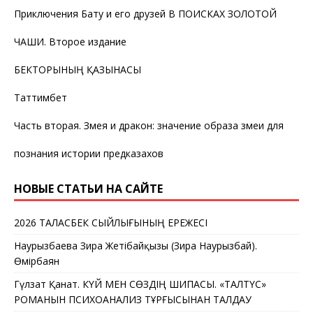
Приключения Бату и его друзей В ПОИСКАХ ЗОЛОТОЙ
ЧАШИ. Второе издание
БЕКТОРЫНЫҢ ҚАЗЫНАСЫ
Таттимбет
Часть вторая. Змея и дракон: значение образа змеи для
познания истории предказахов
НОВЫЕ СТАТЬИ НА САЙТЕ
2026 ТАЛАСБЕК СЫЙЛЫҒЫНЫҢ ЕРЕЖЕСІ
Наурызбаева Зира Жетібайқызы (Зира Наурызбай).
Өмірбаян
Гүлзат Қанат. КҮЙ МЕН СӨЗДІҢ ШИПАСЫ. «ТАЛТҮС»
РОМАНЫН ПСИХОАНАЛИЗ ТҰРҒЫСЫНАН ТАЛДАУ