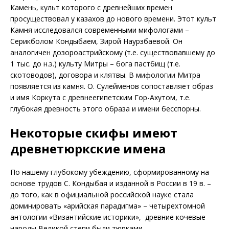
Камень, культ которого с древнейших времен
просуществовал у казахов до нового времени. Этот культ
Камня исследовался современными мифологами –
Серикболом Кондыбаем, Зирой Наурзбаевой. Он
аналогичен дозороастрийскому (т.е. существовавшему до
1 тыс. до н.э.) культу Митры – бога пастбищ (т.е.
скотоводов), договора и клятвы. В мифологии Митра
появляется из камня. О. Сулейменов сопоставляет образ
и имя Коркута с древнеегипетским Гор-Ахутом, т.е.
глубокая древность этого образа и имени бесспорны.
Некоторые скифы имеют
древнетюркские имена
По нашему глубокому убеждению, сформированному на
основе трудов С. Кондыбая и изданной в России в 19 в. –
до того, как в официальной российской науке стала
доминировать «арийская парадигма» – четырехтомной
антологии «Византийские историки», древние кочевые
народы Великой степи были тюрками.