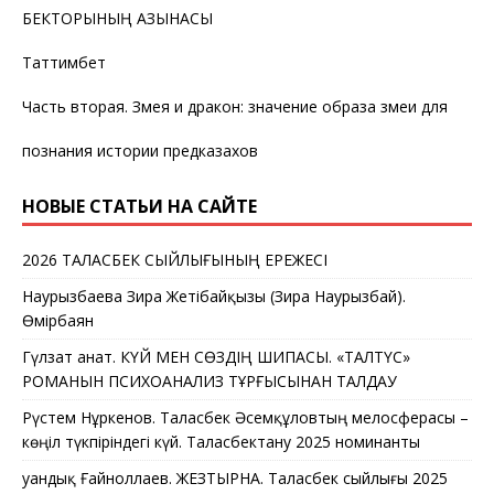
БЕКТОРЫНЫҢ ҚАЗЫНАСЫ
Таттимбет
Часть вторая. Змея и дракон: значение образа змеи для
познания истории предказахов
НОВЫЕ СТАТЬИ НА САЙТЕ
2026 ТАЛАСБЕК СЫЙЛЫҒЫНЫҢ ЕРЕЖЕСІ
Наурызбаева Зира Жетібайқызы (Зира Наурызбай).
Өмірбаян
Гүлзат Қанат. КҮЙ МЕН СӨЗДІҢ ШИПАСЫ. «ТАЛТҮС»
РОМАНЫН ПСИХОАНАЛИЗ ТҰРҒЫСЫНАН ТАЛДАУ
Рүстем Нұркенов. Таласбек Әсемқұловтың мелосферасы –
көңіл түкпіріндегі күй. Таласбектану 2025 номинанты
Қуандық Ғайноллаев. ЖЕЗТЫРНАҚ. Таласбек сыйлығы 2025