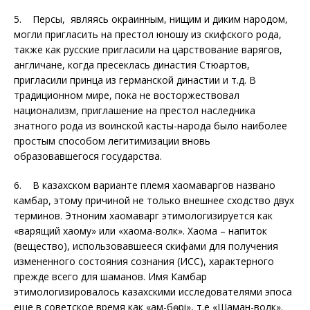
5. Персы, являясь окраинным, нищим и диким народом,
могли пригласить на престол юношу из скифского рода,
также как русские пригласили на царствование варягов,
англичане, когда пресеклась династия Стюартов,
пригласили принца из германской династии и т.д. В
традиционном мире, пока не восторжествовал
национализм, приглашение на престол наследника
знатного рода из воинской касты-народа было наиболее
простым способом легитимизации вновь
образовавшегося государства.
6. В казахском варианте племя хаомаваргов названо
камбар, этому причиной не только внешнее сходство двух
терминов. Этноним хаомаварг этимологизируется как
«варящий хаому» или «хаома-волк». Хаома – напиток
(вещество), использовавшееся скифами для получения
измененного состояния сознания (ИСС), характерного
прежде всего для шаманов. Имя Камбар
этимологизировалось казахскими исследователями эпоса
еще в советское время как «Қам-бөрі», т.е «Шаман-волк».