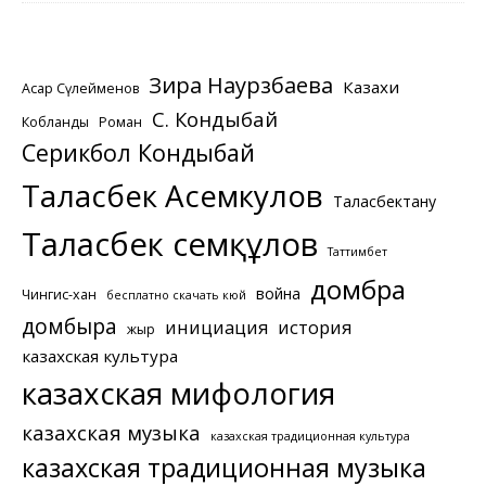
Зира Наурзбаева
Казахи
Асқар Сүлейменов
С. Кондыбай
Кобланды
Роман
Серикбол Кондыбай
Таласбек Асемкулов
Таласбектану
Таласбек Әсемқұлов
Таттимбет
домбра
война
Чингис-хан
бесплатно скачать кюй
домбыра
инициация
история
жыр
казахская культура
казахская мифология
казахская музыка
казахская традиционная культура
казахская традиционная музыка