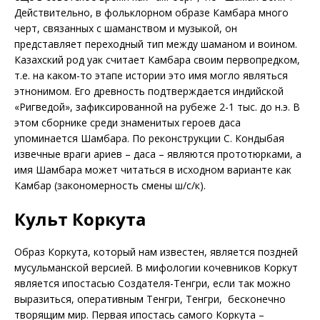
Действительно, в фольклорном образе Камбара много
черт, связанных с шаманством и музыкой, он
представляет переходный тип между шаманом и воином.
Казахский род уак считает Камбара своим первопредком,
т.е. на каком-то этапе истории это имя могло являться
этнонимом. Его древность подтверждается индийской
«Ригведой», зафиксированной на рубеже 2-1 тыс. до н.э. В
этом сборнике среди знаменитых героев даса
упоминается Шамбара. По реконструкции С. Кондыбая
извечные враги ариев – даса – являются прототюрками, а
имя Шамбара может читаться в исходном варианте как
Камбар (закономерность смены ш/с/к).
Культ Коркута
Образ Коркута, который нам известен, является поздней
мусульманской версией. В мифологии кочевников Коркут
является ипостасью Создателя-Тенгри, если так можно
выразиться, оперативным Тенгри, Тенгри, бесконечно
творящим мир. Первая ипостась самого Коркута –