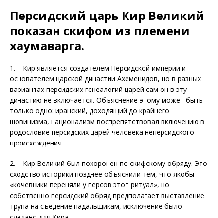
Персидский царь Кир Великий
показан скифом из племени
хаумаварга
.
1. Кир является создателем Персидской империи и
основателем царской династии Ахеменидов, но в разных
вариантах персидских генеалогий царей сам он в эту
династию не включается. Объяснение этому может быть
только одно: иранский, доходящий до крайнего
шовинизма, национализм воспрепятствовал включению в
родословие персидских царей человека неперсидского
происхождения.
2. Кир Великий был похоронен по скифскому обряду. Это
сходство историки позднее объяснили тем, что якобы
«кочевники переняли у персов этот ритуал», но
собственно персидский обряд предполагает выставление
трупа на съедение падальщикам, исключение было
сделано для Кира.