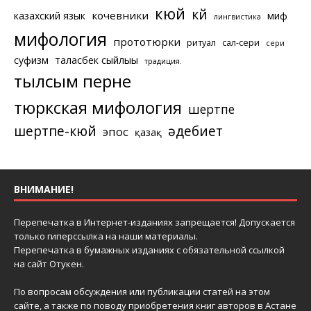
кюй
күй
кочевники
казахский язык
миф
лингвистика
мифология
прототюрки
ритуал
сал-сери
сери
суфизм
таласбек сыйлығы
традиция.
тылсым перне
тюркская мифология
шертпе
шертпе-кюй
әдебиет
эпос
қазақ
ВНИМАНИЕ!
Перепечатка в Интернет-изданиях запрещается! Допускается
только гиперссылка на наши материалы.
Перепечатка в бумажных изданиях с обязательной ссылкой
на сайт Отукен.
По вопросам обсуждения или публикации статей на этом
сайте, а также по поводу приобретения книг авторов в Астане