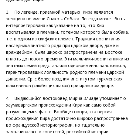
3. По легенде, приемной матерью Кира является
женщина по имени Спако – Собака. Легенда может быть
интерпретирована как указание на то, что Кир
воспитывался в племени, тотемом которого была собака,
т.е. в одном из скифских племен. Традиция воспитания
наследника знатного рода при царском дворе, даже и
враждебном, была широко распространена на Востоке
вплоть до нового времени. Эти мальчики-воспитанники из
знатных семей представляли одновременно заложников,
гарантировавших лояльность родного племени царской
династии. Ср. с более поздним институтом туркменских
шахсевенов («любящих шаха») при иранском дворе.
4. Выдающийся востоковед Мирча Элиаде упоминает о
хаумаваргском происхождении Кира как само собой
разумеющемся факте. Вообще говоря, эта версия
происхождения Кира достаточно широко распространена
во французской историографии, но тщательно
замалчивалась в советской, российской истории.