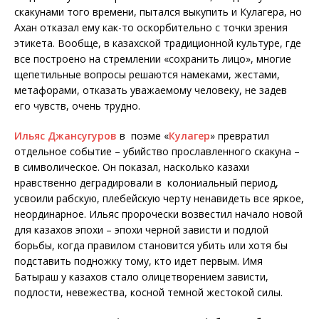
скакунами того времени, пытался выкупить и Кулагера, но
Ахан отказал ему как-то оскорбительно с точки зрения
этикета. Вообще, в казахской традиционной культуре, где
все построено на стремлении «сохранить лицо», многие
щепетильные вопросы решаются намеками, жестами,
метафорами, отказать уважаемому человеку, не задев
его чувств, очень трудно.
Ильяс Джансугуров
в поэме «
Кулагер
» превратил
отдельное событие – убийство прославленного скакуна –
в символическое. Он показал, насколько казахи
нравственно деградировали в колониальный период,
усвоили рабскую, плебейскую черту ненавидеть все яркое,
неординарное. Ильяс пророчески возвестил начало новой
для казахов эпохи – эпохи черной зависти и подлой
борьбы, когда правилом становится убить или хотя бы
подставить подножку тому, кто идет первым. Имя
Батыраш у казахов стало олицетворением зависти,
подлости, невежества, косной темной жестокой силы.