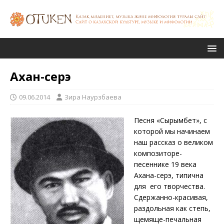
Ахан-серэ
09.06.2014
Зира Наурзбаева
Песня «Сырымбет», с
которой мы начинаем
наш рассказ о великом
композиторе-
песеннике 19 века
Ахана-серэ, типична
для его творчества.
Сдержанно-красивая,
раздольная как степь,
щемяще-печальная