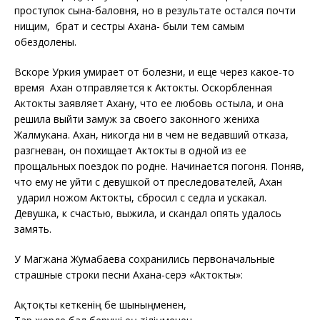
проступок сына-баловня, но в результате остался почти
нищим, брат и сестры Ахана- были тем самым
обездолены.
Вскоре Уркия умирает от болезни, и еще через какое-то
время Ахан отправляется к Актокты. Оскорбленная
Актокты заявляет Ахану, что ее любовь остыла, и она
решила выйти замуж за своего законного жениха
Жалмукана. Ахан, никогда ни в чем не ведавший отказа,
разгневан, он похищает Актокты в одной из ее
прощальных поездок по родне. Начинается погоня. Поняв,
что ему не уйти с девушкой от преследователей, Ахан
ударил ножом Актокты, сбросил с седла и ускакал.
Девушка, к счастью, выжила, и скандал опять удалось
замять.
У Магжана Жумабаева сохранились первоначальные
страшные строки песни Ахана-серэ «Актокты»:
Ақтоқты кеткенің бе шыныңменен,