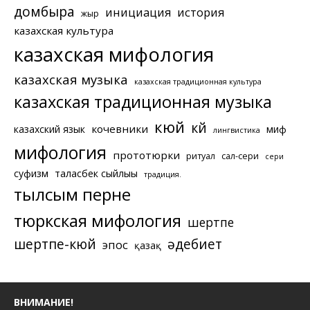
домбыра
инициация
история
жыр
казахская культура
казахская мифология
казахская музыка
казахская традиционная культура
казахская традиционная музыка
кюй
күй
кочевники
казахский язык
миф
лингвистика
мифология
прототюрки
ритуал
сал-сери
сери
суфизм
таласбек сыйлығы
традиция.
тылсым перне
тюркская мифология
шертпе
шертпе-кюй
әдебиет
эпос
қазақ
ВНИМАНИЕ!