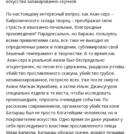
искусства залакированно-скучной.
По-настоящему интересный вопрос: как Ахан-серэ –
байронического склада творец – преображал свою
страсть в изысканно-печальные, благородные
произведения? Парадоксально, но Биржан, пользуясь
всеми привилегиями сала, все-таки не выходил из
определенных рамок в поведении, сублимировал свой
бешеный темперамент в творчестве. В то время как
Ахан-серэ в реальной жизни был беспредельно
эгоцентричен, но песни его сдержанны, рыцарски-учтивы.
Убийство прославленного скакуна, убийство грубое,
незамаскированное, потрясло всех. Уже после смерти
Ахана Магжан Жумабаев, а затем Ильяс Джансугуров
специально ездили в те места, чтобы исследовать
произошедшее, опросить очевидцев события. По
рассказам современников, организатор убийства коня
Батыраш был не просто богатейшим человеком, но и
покровителем искусства. Одно время он даже укрывал у
себя преследуемого властями прославленного певца
Мади Бапиулы. Батыраш обожал скачки, владел лучшими