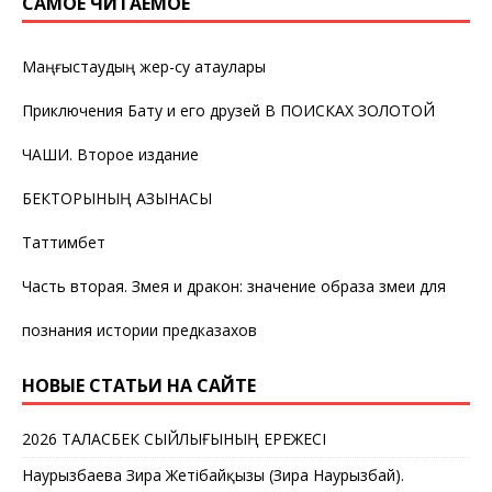
САМОЕ ЧИТАЕМОЕ
Маңғыстаудың жер-су атаулары
Приключения Бату и его друзей В ПОИСКАХ ЗОЛОТОЙ
ЧАШИ. Второе издание
БЕКТОРЫНЫҢ ҚАЗЫНАСЫ
Таттимбет
Часть вторая. Змея и дракон: значение образа змеи для
познания истории предказахов
НОВЫЕ СТАТЬИ НА САЙТЕ
2026 ТАЛАСБЕК СЫЙЛЫҒЫНЫҢ ЕРЕЖЕСІ
Наурызбаева Зира Жетібайқызы (Зира Наурызбай).