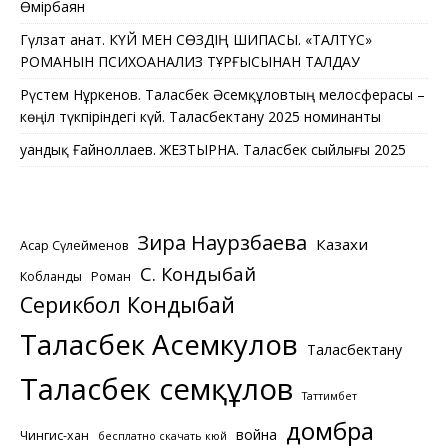
Өмірбаян
Гүлзат Қанат. КҮЙ МЕН СӨЗДІҢ ШИПАСЫ. «ТАЛТҮС»
РОМАНЫН ПСИХОАНАЛИЗ ТҰРҒЫСЫНАН ТАЛДАУ
Рүстем Нұркенов. Таласбек Әсемқұловтың мелосферасы –
көңіл түкпіріндегі күй. Таласбектану 2025 номинанты
Қуандық Ғайноллаев. ЖЕЗТЫРНАҚ. Таласбек сыйлығы 2025
Зира Наурзбаева
Казахи
Асқар Сүлейменов
С. Кондыбай
Кобланды
Роман
Серикбол Кондыбай
Таласбек Асемкулов
Таласбектану
Таласбек Әсемқұлов
Таттимбет
домбра
война
Чингис-хан
бесплатно скачать кюй