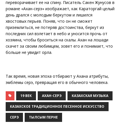
переворачивает ее на спину. Писатель Сакен Жунусов в
романе «Ахан-серэ» изображает, как Караторгай целый
день дрался с молодым беркутом и лишился
хвостовых перьев. Поняв, что он не сможет
приземлиться, не потеряв достоинства, беркут из
последних сил взлетает в небо и уносится прочь от
хозяина, чтобы броситься на скалы. Ахан на лошади
скачет за своим любимцем, зовет его и понимает, что
больше не увидит орла.
Так время, новая эпоха отбирают у Ахана атрибуты,
эмблемы серэ, превращая его в обычного человека.
19 ВЕК
АХАН-СЕРЭ
КАЗАХСКАЯ МУЗЫКА
КАЗАХСКОЕ ТРАДИЦИОННОЕ ПЕСЕННОЕ ИСКУССТВО
СЕРЭ
ТЫЛСЫМ ПЕРНЕ