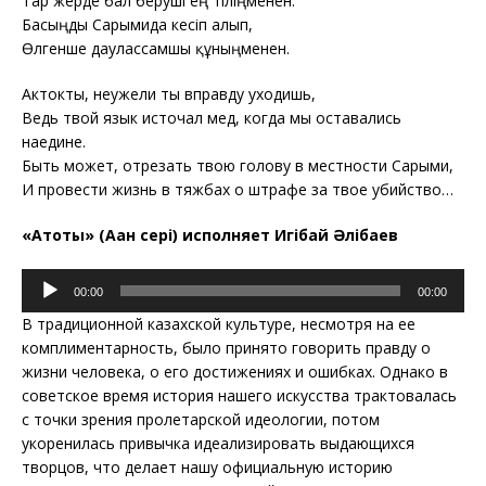
Тар жерде бал беруші ең тіліңменен.
Басыңды Сарымида кесіп алып,
Өлгенше даулассамшы құныңменен.
Актокты, неужели ты вправду уходишь,
Ведь твой язык источал мед, когда мы оставались
наедине.
Быть может, отрезать твою голову в местности Сарыми,
И провести жизнь в тяжбах о штрафе за твое убийство…
«Ақтоты» (Ақан сері) исполняет Игібай Әлібаев
Аудиоплеер
00:00
00:00
В традиционной казахской культуре, несмотря на ее
комплиментарность, было принято говорить правду о
жизни человека, о его достижениях и ошибках. Однако в
советское время история нашего искусства трактовалась
с точки зрения пролетарской идеологии, потом
укоренилась привычка идеализировать выдающихся
творцов, что делает нашу официальную историю