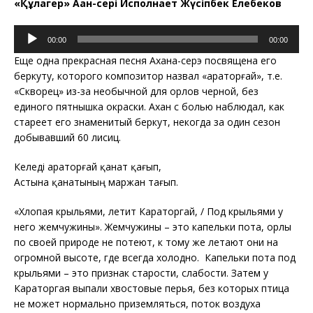
«Құлагер» Ақан-сері Исполнает Жүсіпбек Елебеков
Аудиоплеер
00:00
00:00
Еще одна прекрасная песня Ахана-серэ посвящена его
беркуту, которого композитор назвал «Қараторғай», т.е.
«Скворец» из-за необычной для орлов черной, без
единого пятнышка окраски. Ахан с болью наблюдал, как
стареет его знаменитый беркут, некогда за один сезон
добывавший 60 лисиц.
Келеді Қараторғай қанат қағып,
Астына қанатының маржан тағып.
«Хлопая крыльями, летит Караторгай, / Под крыльями у
него жемчужины». Жемчужины – это капельки пота, орлы
по своей природе не потеют, к тому же летают они на
огромной высоте, где всегда холодно. Капельки пота под
крыльями – это признак старости, слабости. Затем у
Караторгая выпали хвостовые перья, без которых птица
не может нормально приземляться, поток воздуха