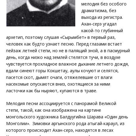
мелодия без особого
драматизма, без
выхода из регистра.
Ахан-серэ угадал
какой-то глубинный
архетип, поэтому слушая «Сырымбет» в первый раз,
человек как будто узнает песню. Перед глазами встает
пейзаж летней степи, но не в палящий зной, а в пасмурный
день, когда низко над землей стелятся тучи, в воздухе
чувствуется прохладное влажное дыхание летнего дождя,
вдали синеют горы Кокшетау, аулы кочуют и селятся,
пасется скот, дымят очаги, отяжелевшие от влаги
насекомые опускаются вниз, охотящиеся за ними
ласточки как бы ныряют, купаются в траве.
Мелодия песни ассоциируется с панорамой Великой
степи, такой, как она изображена на картине
монгольского художника Балдуугийна Шарава «Один день
Монголии». Зимовки аргынского рода атыгай-караул, из
которого происходит Ахан-серэ, находятся в лесах