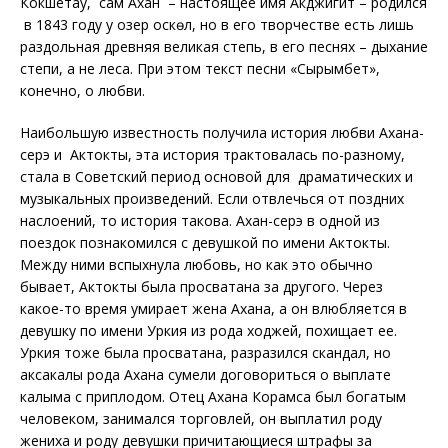
Кокшетау, сам Ахан – настоящее имя Акджигит – родился
в 1843 году у озер Қоскөл, но в его творчестве есть лишь
раздольная древняя великая степь, в его песнях – дыхание
степи, а не леса. При этом текст песни «Сырымбет»,
конечно, о любви.
Наибольшую известность получила история любви Ахана-
серэ и Актокты, эта история трактовалась по-разному,
стала в Советский период основой для драматических и
музыкальных произведений. Если отвлечься от поздних
наслоений, то история такова. Ахан-серэ в одной из
поездок познакомился с девушкой по имени Актокты.
Между ними вспыхнула любовь, но как это обычно
бывает, Актокты была просватана за другого. Через
какое-то время умирает жена Ахана, а он влюбляется в
девушку по имени Уркия из рода ходжей, похищает ее.
Уркия тоже была просватана, разразился скандал, но
аксакалы рода Ахана сумели договориться о выплате
калыма с приплодом. Отец Ахана Корамса был богатым
человеком, занимался торговлей, он выплатил роду
жениха и роду девушки причитающиеся штрафы за