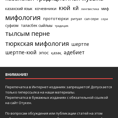
кюй
күй
кочевники
казахский язык
миф
лингвистика
мифология
прототюрки
ритуал
сал-сери
сери
суфизм
таласбек сыйлығы
традиция.
тылсым перне
тюркская мифология
шертпе
шертпе-кюй
әдебиет
эпос
қазақ
ВНИМАНИЕ!
Перепечатка в Интернет-изданиях запрещается! Допускается
только гиперссылка на наши материалы.
Перепечатка в бумажных изданиях с обязательной ссылкой
на сайт Отукен.
По вопросам обсуждения или публикации статей на этом