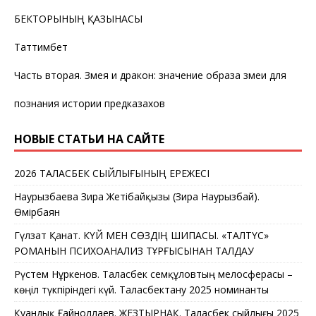
БЕКТОРЫНЫҢ ҚАЗЫНАСЫ
Таттимбет
Часть вторая. Змея и дракон: значение образа змеи для
познания истории предказахов
НОВЫЕ СТАТЬИ НА САЙТЕ
2026 ТАЛАСБЕК СЫЙЛЫҒЫНЫҢ ЕРЕЖЕСІ
Наурызбаева Зира Жетібайқызы (Зира Наурызбай).
Өмірбаян
Гүлзат Қанат. КҮЙ МЕН СӨЗДІҢ ШИПАСЫ. «ТАЛТҮС»
РОМАНЫН ПСИХОАНАЛИЗ ТҰРҒЫСЫНАН ТАЛДАУ
Рүстем Нұркенов. Таласбек Әсемқұловтың мелосферасы –
көңіл түкпіріндегі күй. Таласбектану 2025 номинанты
Қуандық Ғайноллаев. ЖЕЗТЫРНАҚ. Таласбек сыйлығы 2025