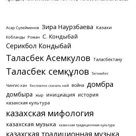
Зира Наурзбаева
Казахи
Асқар Сүлейменов
С. Кондыбай
Кобланды
Роман
Серикбол Кондыбай
Таласбек Асемкулов
Таласбектану
Таласбек Әсемқұлов
Таттимбет
домбра
война
Чингис-хан
бесплатно скачать кюй
домбыра
инициация
история
жыр
казахская культура
казахская мифология
казахская музыка
казахская традиционная культура
казахская традиционная музыка