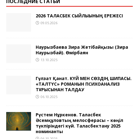
ПОСЛЕДНИЕ СТАТЬИ
2026 ТАЛАСБЕК СЫЙЛЫҒЫНЫҢ ЕРЕЖЕСІ
09.05.2026
Наурызбаева Зира Жетібайқызы (Зира
Наурызбай). Өмірбаян
13.10.2025
Гүлзат Қанат. КҮЙ МЕН СӨЗДІҢ ШИПАСЫ.
«ТАЛТҮС» РОМАНЫН ПСИХОАНАЛИЗ
ТҰРҒЫСЫНАН ТАЛДАУ
06.10.2025
Рүстем Нұркенов. Таласбек
Әсемқұловтың мелосферасы – көңіл
түкпіріндегі күй. Таласбектану 2025
номинанты
06.10.2025