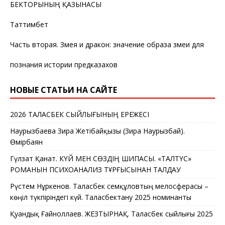
БЕКТОРЫНЫҢ ҚАЗЫНАСЫ
Таттимбет
Часть вторая. Змея и дракон: значение образа змеи для
познания истории предказахов
НОВЫЕ СТАТЬИ НА САЙТЕ
2026 ТАЛАСБЕК СЫЙЛЫҒЫНЫҢ ЕРЕЖЕСІ
Наурызбаева Зира Жетібайқызы (Зира Наурызбай).
Өмірбаян
Гүлзат Қанат. КҮЙ МЕН СӨЗДІҢ ШИПАСЫ. «ТАЛТҮС»
РОМАНЫН ПСИХОАНАЛИЗ ТҰРҒЫСЫНАН ТАЛДАУ
Рүстем Нұркенов. Таласбек Әсемқұловтың мелосферасы –
көңіл түкпіріндегі күй. Таласбектану 2025 номинанты
Қуандық Ғайноллаев. ЖЕЗТЫРНАҚ. Таласбек сыйлығы 2025