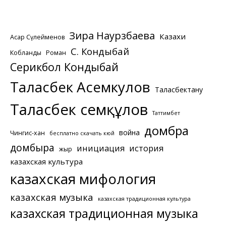
Зира Наурзбаева
Казахи
Асқар Сүлейменов
С. Кондыбай
Кобланды
Роман
Серикбол Кондыбай
Таласбек Асемкулов
Таласбектану
Таласбек Әсемқұлов
Таттимбет
домбра
война
Чингис-хан
бесплатно скачать кюй
домбыра
инициация
история
жыр
казахская культура
казахская мифология
казахская музыка
казахская традиционная культура
казахская традиционная музыка