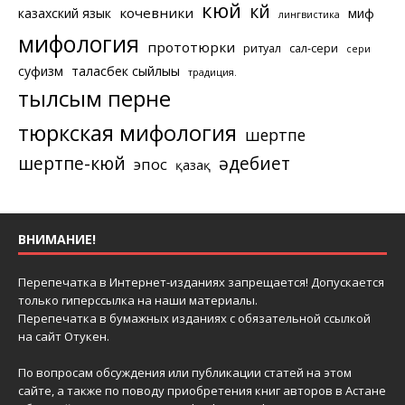
кюй
күй
кочевники
казахский язык
миф
лингвистика
мифология
прототюрки
ритуал
сал-сери
сери
суфизм
таласбек сыйлығы
традиция.
тылсым перне
тюркская мифология
шертпе
шертпе-кюй
әдебиет
эпос
қазақ
ВНИМАНИЕ!
Перепечатка в Интернет-изданиях запрещается! Допускается
только гиперссылка на наши материалы.
Перепечатка в бумажных изданиях с обязательной ссылкой
на сайт Отукен.
По вопросам обсуждения или публикации статей на этом
сайте, а также по поводу приобретения книг авторов в Астане