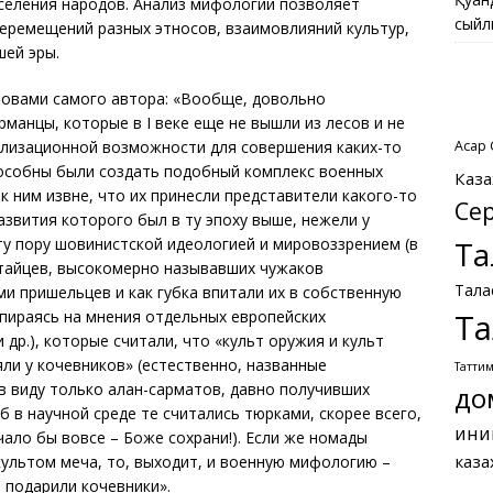
селения народов. Анализ мифологии позволяет
сыйл
еремещений разных этносов, взаимовлияний культур,
шей эры.
овами самого автора: «Вообще, довольно
манцы, которые в I веке еще не вышли из лесов и не
Асқар
илизационной возможности для совершения каких-то
пособны были создать подобный комплекс военных
Каза
 к ним извне, что их принесли представители какого-то
Се
азвития которого был в ту эпоху выше, нежели у
Та
ту пору шовинистской идеологией и мировоззрением (в
китайцев, высокомерно называвших чужаков
Тала
и пришельцев и как губка впитали их в собственную
Та
опираясь на мнения отдельных европейских
и др.), которые считали, что «культ оружия и культ
ли у кочевников» (естественно, названные
Татти
в виду только алан-сарматов, давно получивших
до
б в научной среде те считались тюрками, скорее всего,
ини
чало бы вовсе – Боже сохрани!). Если же номады
каза
культом меча, то, выходит, и военную мифологию –
е подарили кочевники».