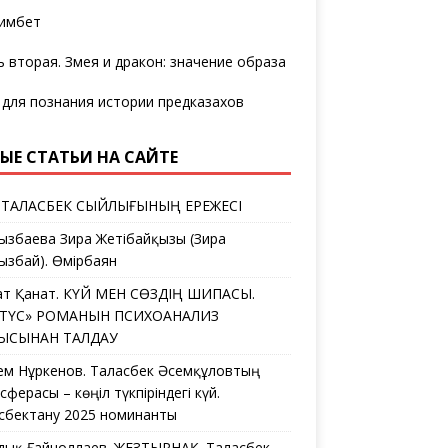
имбет
ь вторая. Змея и дракон: значение образа
 для познания истории предказахов
ЫЕ СТАТЬИ НА САЙТЕ
 ТАЛАСБЕК СЫЙЛЫҒЫНЫҢ ЕРЕЖЕСІ
ызбаева Зира Жетібайқызы (Зира
ызбай). Өмірбаян
ат Қанат. КҮЙ МЕН СӨЗДІҢ ШИПАСЫ.
ЛТҮС» РОМАНЫН ПСИХОАНАЛИЗ
ҒЫСЫНАН ТАЛДАУ
ем Нұркенов. Таласбек Әсемқұловтың
ферасы – көңіл түкпіріндегі күй.
сбектану 2025 номинанты
дық Ғайноллаев. ЖЕЗТЫРНАҚ. Таласбек