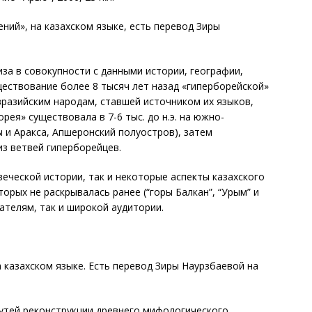
ений», на казахском языке, есть перевод Зиры
за в совокупности с данными истории, географии,
ествование более 8 тысяч лет назад «гиперборейской»
разийским народам, ставшей источником их языков,
рея» существовала в 7-6 тыс. до н.э. на южно-
 и Аракса, Апшеронский полуостров), затем
из ветвей гиперборейцев.
ческой истории, так и некоторые аспекты казахского
торых не раскрывалась ранее (“горы Балкан”, “Урым” и
вателям, так и широкой аудитории.
а казахском языке. Есть перевод Зиры Наурзбаевой на
путей реконструкции древнего мифологического