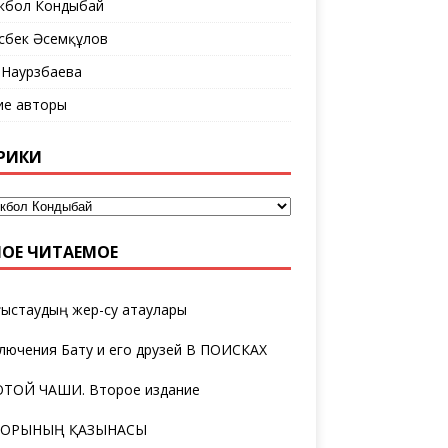
кбол Кондыбай
сбек Әсемқұлов
 Наурзбаева
ие авторы
РИКИ
ОЕ ЧИТАЕМОЕ
ыстаудың жер-су атаулары
лючения Бату и его друзей В ПОИСКАХ
ТОЙ ЧАШИ. Второе издание
ТОРЫНЫҢ ҚАЗЫНАСЫ