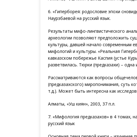
6. «Гиперборея: родословие эпохи сновид
Наурзбаевой на русский язык.
Результаты мифо-лингвистического анали
археологии позволяют предположить сущ
культуры, давшей начало современным ев
мифологий и культуры. «Реальная Гипербо
кавказском побережье Каспия (устье Куры
разветвилась. Тюрки (предказахи) – одна 
Рассматриваются как вопросы общечелове
(предказахского) миропонимания, суть ко
т.д.). Может быть интересна как исследо
Алматы, «Уш киян», 2003, 37 п.л.
7. «Мифология предказахов» в 4 томах, н
русский язык
Основная тема первой книги – изучение 