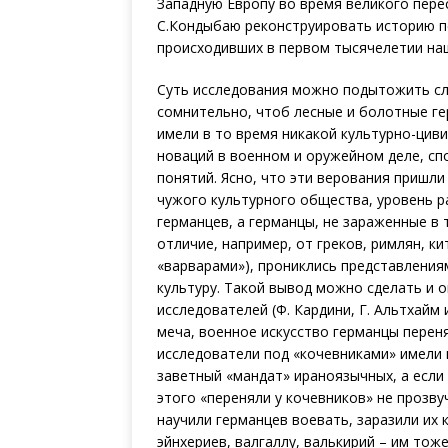
Западную Европу во время великого пере
С.Кондыбаю реконструировать историю п
происходивших в первом тысячелетии на
Суть исследования можно подытожить сл
сомнительно, чтоб лесные и болотные гер
имели в то время никакой культурно-цив
новаций в военном и оружейном деле, с
понятий. Ясно, что эти верования пришли
чужого культурного общества, уровень р
германцев, а германцы, не зараженные в 
отличие, например, от греков, римлян, 
«варварами»), прониклись представлениям
культуру. Такой вывод можно сделать и 
исследователей (Ф. Кардини, Г. Альтхайм 
меча, военное искусство германцы переня
исследователи под «кочевниками» имели 
заветный «мандат» ираноязычных, а если 
этого «переняли у кочевников» не прозву
научили германцев воевать, заразили их 
эйнхериев, валгаллу, валькирий – им тож