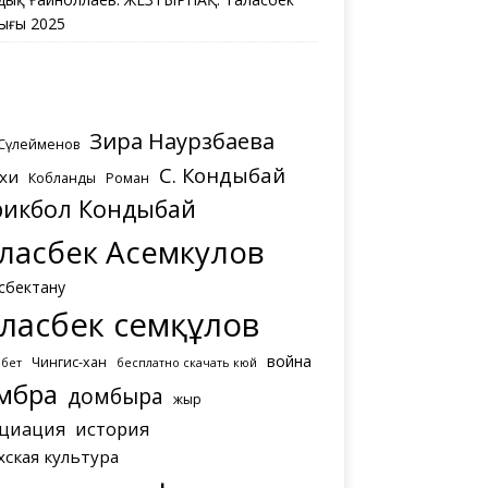
ығы 2025
Зира Наурзбаева
 Сүлейменов
С. Кондыбай
хи
Кобланды
Роман
рикбол Кондыбай
ласбек Асемкулов
сбектану
ласбек Әсемқұлов
война
Чингис-хан
мбет
бесплатно скачать кюй
мбра
домбыра
жыр
циация
история
хская культура