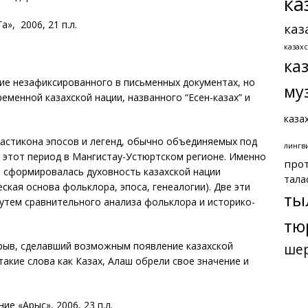
ка
а», 2006, 21 п.л.
каз
казах
ка
ние незафиксированного в письменных документах, но
му
еменной казахской нации, названного “Есен-казах” и
каза
астикона эпосов и легенд, обычно объединяемых под
лингв
в этот период в Мангистау-Устюртском регионе. Именно
про
 сформировалась духовность казахской нации
тала
кая основа фольклора, эпоса, генеалогии). Две эти
ты
утем сравнительного анализа фольклора и историко-
тю
взрыв, сделавший возможным появление казахской
ше
такие слова как Казах, Алаш обрели свое значение и
ие «Арыс», 2006, 23 п.л.