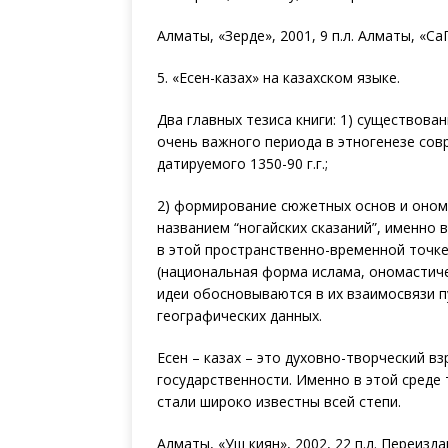
Алматы, «Зерде», 2001, 9 п.л. Алматы, «СаГ
5. «Есен-казах» на казахском языке.
Два главных тезиса книги: 1) существова
очень важного периода в этногенезе совр
датируемого 1350-90 г.г.;
2) формирование сюжетных основ и оном
названием “ногайских сказаний”, именно 
в этой пространственно-временной точке
(национальная форма ислама, ономастичес
идеи обосновываются в их взаимосвязи п
географических данных.
Есен – казах – это духовно-творческий 
государственности. Именно в этой среде 
стали широко известны всей степи.
Алматы, «Уш киян», 2002, 22 п.л. Переиздан