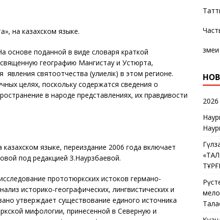
Татт
Част
а», на казахском языке.
змеи
а основе поданной в виде словаря краткой
 священную географию Мангистау и Устюрта,
 явления святоотчества (әулиелiк) в этом регионе.
НОВ
чных целях, поскольку содержатся сведения о
пространение в народе представлениях, их правдивости
2026
Наур
Наур
Гүлз
на казахском языке, переиздание 2006 года включает
«ТА
овой под редакцией З.Наурзбаевой.
ТҰР
исследование прототюркских истоков германо-
Рүст
ализ историко-географических, лингвистических и
мелос
вано утверждает существование единого источника
Тала
юркской мифологии, принесенной в Северную и
Қуан