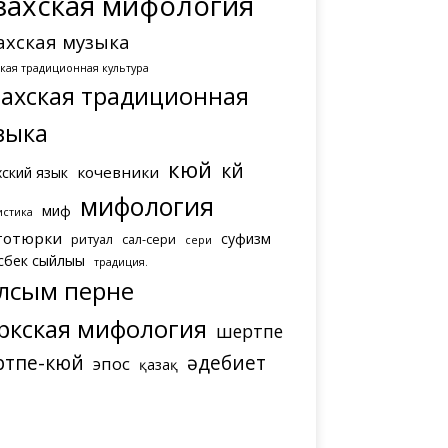
захская мифология
ахская музыка
ская традиционная культура
захская традиционная
зыка
кюй
күй
кочевники
хский язык
мифология
миф
истика
тотюрки
суфизм
ритуал
сал-сери
сери
сбек сыйлығы
традиция.
лсым перне
ркская мифология
шертпе
ртпе-кюй
әдебиет
эпос
қазақ