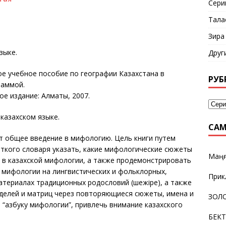
Сери
Тала
Зира
зыке.
Друг
е учебное пособие по географии Казахстана в
РУБ
раммой.
ое издание: Алматы, 2007.
 казахском языке.
САМ
т общее введение в мифологию. Цель книги путем
аткого словаря указать, какие мифологические сюжеты
Маңғ
) в казахской мифологии, а также продемонстрировать
 мифологии на лингвистических и фольклорных,
Прик
атериалах традиционных родословий (шежiре), а также
елей и матриц через повторяющиеся сюжеты, имена и
ЗОЛО
 “азбуку мифологии”, привлечь внимание казахского
БЕК