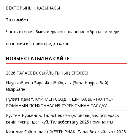
БЕКТОРЫНЫҢ ҚАЗЫНАСЫ
Таттимбет
Часть вторая. Змея и дракон: значение образа змеи для
познания истории предказахов
НОВЫЕ СТАТЬИ НА САЙТЕ
2026 ТАЛАСБЕК СЫЙЛЫҒЫНЫҢ ЕРЕЖЕСІ
Наурызбаева Зира Жетібайқызы (Зира Наурызбай).
Өмірбаян
Гүлзат Қанат. КҮЙ МЕН СӨЗДІҢ ШИПАСЫ. «ТАЛТҮС»
РОМАНЫН ПСИХОАНАЛИЗ ТҰРҒЫСЫНАН ТАЛДАУ
Рүстем Нұркенов. Таласбек Әсемқұловтың мелосферасы –
көңіл түкпіріндегі күй. Таласбектану 2025 номинанты
Қуандық Ғайноллаев. ЖЕЗТЫРНАҚ. Таласбек сыйлығы 2025