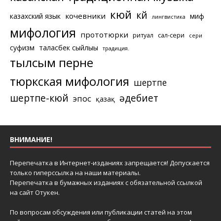
кюй
күй
кочевники
казахский язык
миф
лингвистика
мифология
прототюрки
ритуал
сал-сери
сери
суфизм
таласбек сыйлығы
традиция.
тылсым перне
тюркская мифология
шертпе
шертпе-кюй
әдебиет
эпос
қазақ
ВНИМАНИЕ!
Перепечатка в Интернет-изданиях запрещается! Допускается
только гиперссылка на наши материалы.
Перепечатка в бумажных изданиях с обязательной ссылкой
на сайт Отукен.
По вопросам обсуждения или публикации статей на этом