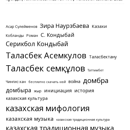
Зира Наурзбаева
Казахи
Асқар Сүлейменов
С. Кондыбай
Кобланды
Роман
Серикбол Кондыбай
Таласбек Асемкулов
Таласбектану
Таласбек Әсемқұлов
Таттимбет
домбра
война
Чингис-хан
бесплатно скачать кюй
домбыра
инициация
история
жыр
казахская культура
казахская мифология
казахская музыка
казахская традиционная культура
казахская традиционная музыка