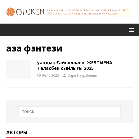
қазақ фэнтези
Қуандық Ғайноллаев. ЖЕЗТЫРНАҚ.
Таласбек сыйлығы 2025
06.10.2025
Зира Наурзбаева
АВТОРЫ