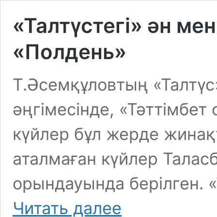
«Талтүстегі» ән мен
«Полдень»
Т.Әсемқұловтың «Талтүс
әңгімесінде, «Тәттімбет
күйлер бұл жерде жина
аталмаған күйлер Талас
орындауында берілген. 
«Талтүстегі»
Читать далее
ән